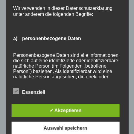
Juli 2015
Wir verwenden in dieser Datenschutzerklärung
unter anderem die folgenden Begriffe:
Juni 2015
Schlagworte
a) personenbezogene Daten
allgäu
Allgäuer Festwoche
allgäuer holzschilder
angebote
aus holz
ausstellung
bayern
echtholz
Personenbezogene Daten sind alle Informationen,
die sich auf eine identifizierte oder identifizierbare
einzelanfertigungen
firmenschilder
gelasert
natürliche Person (im Folgenden „betroffene
Person") beziehen. Als identifizierbar wird eine
geschenk
geschenkartikel
geschenkidee
handwerk
natürliche Person angesehen, die direkt oder
indirekt, insbesondere mittels Zuordnung zu einer
holz
holzartikel
holzbearbeitung
holzbrett
Kennung wie einem Namen, zu einer
Essenziell
Kennnummer, zu Standortdaten, zu einer Online-
holzgeschenke
holzpostkarten
holzprodukte
Kennung oder zu einem oder mehreren
besonderen Merkmalen, die Ausdruck der
holzschild
holzschilder
holzwaren
individuell
physischen, physiologischen, genetischen,
✓ Akzeptieren
psychischen, wirtschaftlichen, kulturellen oder
kempten
laser
lasergravur
lasergravuren
messe
sozialen Identität dieser natürlichen Person sind,
identifiziert werden kann.
messestand
post
schild
schilder
schilder aus holz
Auswahl speichern