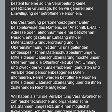
Kategorien
besteht für eine solche Verarbeitung keine
Aktion
gesetzliche Grundlage, holen wir generell eine
Einwilligung der betroffenen Person ein.
Geschenkideen
Die Verarbeitung personenbezogener Daten,
Holzartikel
beispielsweise des Namens, der Anschrift, E-Mail-
Adresse oder Telefonnummer einer betroffenen
Holzschilder
Person, erfolgt stets im Einklang mit der
Datenschutz-Grundverordnung und in
Info
Übereinstimmung mit den für uns geltenden
landesspezifischen Datenschutzbestimmungen.
Termine
Mittels dieser Datenschutzerklärung möchte unser
Unternehmen die Öffentlichkeit über Art, Umfang
Archiv
und Zweck der von uns erhobenen, genutzten und
verarbeiteten personenbezogenen Daten
April 2023
informieren. Ferner werden betroffene Personen
mittels dieser Datenschutzerklärung über die ihnen
Januar 2021
zustehenden Rechte aufgeklärt.
Juli 2020
Wir haben als für die Verarbeitung Verantwortlicher
zahlreiche technische und organisatorische
März 2018
Maßnahmen umgesetzt, um einen möglichst
Dezember 2017
lückenlosen Schutz der über diese Internetseite