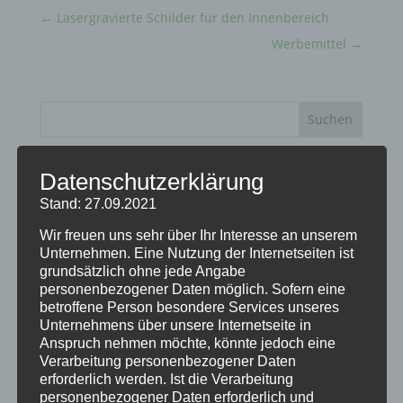
←
Lasergravierte Schilder für den Innenbereich
Werbemittel
→
Neueste Beiträge
Datenschutzerklärung
Geschenkgutscheine
Stand: 27.09.2021
Alpgäuer Brozeitbrettchen Treue Aktion
Wir freuen uns sehr über Ihr Interesse an unserem
Unternehmen. Eine Nutzung der Internetseiten ist
Unterschiedliche Brotzeitbretter mit
grundsätzlich ohne jede Angabe
personenbezogener Daten möglich. Sofern eine
Wunschgravur
betroffene Person besondere Services unseres
Holz-Schlüsselanhänger
Unternehmens über unsere Internetseite in
Anspruch nehmen möchte, könnte jedoch eine
Holzpostkarten
Verarbeitung personenbezogener Daten
erforderlich werden. Ist die Verarbeitung
personenbezogener Daten erforderlich und