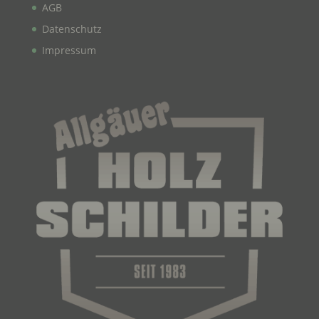
Ortswechsel dieser natürlichen Person zu
AGB
analysieren oder vorherzusagen.
Datenschutz
Impressum
f) Pseudonymisierung
Pseudonymisierung ist die Verarbeitung
personenbezogener Daten in einer Weise, auf
welche die personenbezogenen Daten ohne
Hinzuziehung zusätzlicher Informationen nicht
mehr einer spezifischen betroffenen Person
zugeordnet werden können, sofern diese
zusätzlichen Informationen gesondert aufbewahrt
werden und technischen und organisatorischen
Maßnahmen unterliegen, die gewährleisten, dass
die personenbezogenen Daten nicht einer
identifizierten oder identifizierbaren natürlichen
Person zugewiesen werden.
g) Verantwortlicher oder für die Verarbeitung
Verantwortlicher