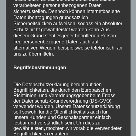
verarbeiteten personenbezogenen Daten
März 2017
sicherzustellen. Dennoch können Internetbasierte
Datenübertragungen grundsätzlich
November 2016
Sicherheitslücken aufweisen, sodass ein absoluter
Schutz nicht gewährleistet werden kann. Aus
August 2016
diesem Grund steht es jeder betroffenen Person
frei, personenbezogene Daten auch auf
Juli 2016
alternativen Wegen, beispielsweise telefonisch, an
Juni 2016
uns zu übermitteln.
Mai 2016
Begriffsbestimmungen
März 2016
Die Datenschutzerklärung beruht auf den
Februar 2016
Begrifflichkeiten, die durch den Europäischen
Richtlinien- und Verordnungsgeber beim Erlass
Januar 2016
der Datenschutz-Grundverordnung (DS-GVO)
verwendet wurden. Unsere Datenschutzerklärung
November 2015
soll sowohl für die Öffentlichkeit als auch für
unsere Kunden und Geschäftspartner einfach
September 2015
lesbar und verständlich sein. Um dies zu
gewährleisten, möchten wir vorab die verwendeten
August 2015
Begrifflichkeiten erläutern.