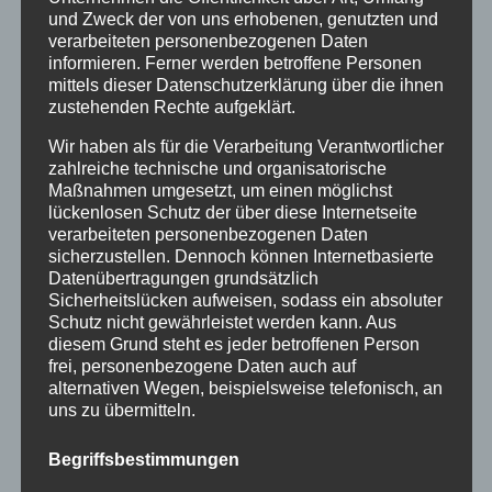
Februar 2016
und Zweck der von uns erhobenen, genutzten und
verarbeiteten personenbezogenen Daten
Januar 2016
informieren. Ferner werden betroffene Personen
mittels dieser Datenschutzerklärung über die ihnen
November 2015
zustehenden Rechte aufgeklärt.
September 2015
Wir haben als für die Verarbeitung Verantwortlicher
zahlreiche technische und organisatorische
August 2015
Maßnahmen umgesetzt, um einen möglichst
Juli 2015
lückenlosen Schutz der über diese Internetseite
verarbeiteten personenbezogenen Daten
Juni 2015
sicherzustellen. Dennoch können Internetbasierte
Datenübertragungen grundsätzlich
Sicherheitslücken aufweisen, sodass ein absoluter
Schlagworte
Schutz nicht gewährleistet werden kann. Aus
diesem Grund steht es jeder betroffenen Person
allgäu
Allgäuer Festwoche
allgäuer holzschilder
frei, personenbezogene Daten auch auf
alternativen Wegen, beispielsweise telefonisch, an
angebote
aus holz
ausstellung
bayern
echtholz
uns zu übermitteln.
einzelanfertigungen
firmenschilder
gelasert
Begriffsbestimmungen
geschenk
geschenkartikel
geschenkidee
handwerk