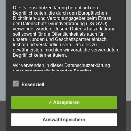
holz
holzartikel
holzbearbeitung
holzbrett
Die Datenschutzerklärung beruht auf den
Begrifflichkeiten, die durch den Europäischen
holzgeschenke
holzpostkarten
holzprodukte
Richtlinien- und Verordnungsgeber beim Erlass
der Datenschutz-Grundverordnung (DS-GVO)
holzschild
holzschilder
holzwaren
individuell
verwendet wurden. Unsere Datenschutzerklärung
soll sowohl für die Öffentlichkeit als auch für
kempten
laser
lasergravur
lasergravuren
messe
unsere Kunden und Geschäftspartner einfach
lesbar und verständlich sein. Um dies zu
messestand
post
schild
schilder
schilder aus holz
gewährleisten, möchten wir vorab die verwendeten
Begrifflichkeiten erläutern.
sulzberg
weihnachten
weihnachtsgeschenke
Wir verwenden in dieser Datenschutzerklärung
weihnachtsmarkt
werbeartikel
werbemittel
unter anderem die folgenden Begriffe:
werbeschilder
werbung
_horizontal
Essenziell
a) personenbezogene Daten
✓ Akzeptieren
Personenbezogene Daten sind alle Informationen,
KONTAKT
die sich auf eine identifizierte oder identifizierbare
Auswahl speichern
natürliche Person (im Folgenden „betroffene
Allgäuer Holzschilder
Person") beziehen. Als identifizierbar wird eine