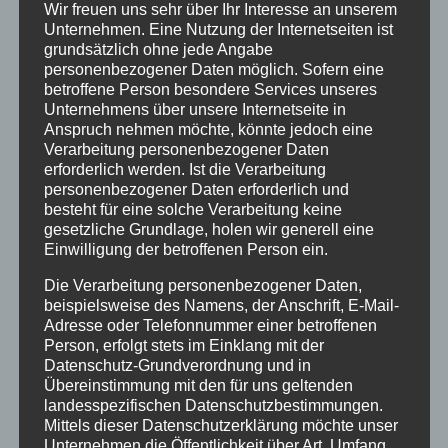
Wir freuen uns sehr über Ihr Interesse an unserem
April 2023
Unternehmen. Eine Nutzung der Internetseiten ist
grundsätzlich ohne jede Angabe
Januar 2021
personenbezogener Daten möglich. Sofern eine
betroffene Person besondere Services unseres
Juli 2020
Unternehmens über unsere Internetseite in
Anspruch nehmen möchte, könnte jedoch eine
März 2018
Verarbeitung personenbezogener Daten
erforderlich werden. Ist die Verarbeitung
Dezember 2017
personenbezogener Daten erforderlich und
März 2017
besteht für eine solche Verarbeitung keine
gesetzliche Grundlage, holen wir generell eine
November 2016
Einwilligung der betroffenen Person ein.
August 2016
Die Verarbeitung personenbezogener Daten,
beispielsweise des Namens, der Anschrift, E-Mail-
Juli 2016
Adresse oder Telefonnummer einer betroffenen
Person, erfolgt stets im Einklang mit der
Juni 2016
Datenschutz-Grundverordnung und in
Übereinstimmung mit den für uns geltenden
Mai 2016
landesspezifischen Datenschutzbestimmungen.
März 2016
Mittels dieser Datenschutzerklärung möchte unser
Unternehmen die Öffentlichkeit über Art, Umfang