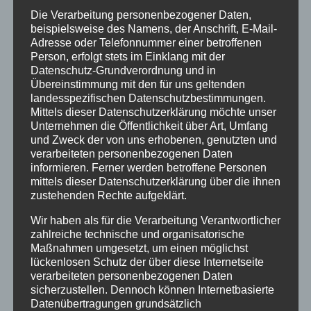
Die Verarbeitung personenbezogener Daten,
beispielsweise des Namens, der Anschrift, E-Mail-
Adresse oder Telefonnummer einer betroffenen
Person, erfolgt stets im Einklang mit der
Datenschutz-Grundverordnung und in
Übereinstimmung mit den für uns geltenden
landesspezifischen Datenschutzbestimmungen.
Mittels dieser Datenschutzerklärung möchte unser
Unternehmen die Öffentlichkeit über Art, Umfang
und Zweck der von uns erhobenen, genutzten und
verarbeiteten personenbezogenen Daten
Kreativmarkt Sulzberg im Allgäu
informieren. Ferner werden betroffene Personen
von
Holzschildermacher
|
Dez. 1, 2017
|
Holzartikel
,
mittels dieser Datenschutzerklärung über die ihnen
zustehenden Rechte aufgeklärt.
Info
,
Termine
Wir haben als für die Verarbeitung Verantwortlicher
Wir von Allgäuer Holzschilder sind auch dieses
zahlreiche technische und organisatorische
Maßnahmen umgesetzt, um einen möglichst
Jahr wieder auf dem Kreativmarkt in Sulzberg
lückenlosen Schutz der über diese Internetseite
im Allgäu im Gasthof “Zum Hirsch”. An
verarbeiteten personenbezogenen Daten
sicherzustellen. Dennoch können Internetbasierte
unserem Stand finden Sie wieder viele
Datenübertragungen grundsätzlich