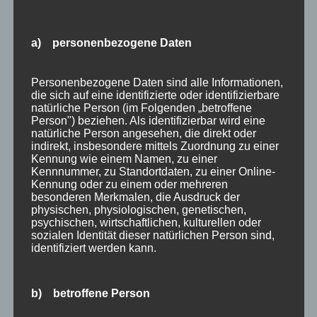
Sulzberger Weihnachtsdorf – am 27.11.2016 in
Sulzberg im Allgäu Wir sind dieses Jahr auch
a) personenbezogene Daten
wieder beim Sulzberger Weihnachtsdorf mit
eigenem Stand im Gemeindesaal des Gasthof
Personenbezogene Daten sind alle Informationen,
Hirsch anzutreffen! An unserem Stand finden
die sich auf eine identifizierte oder identifizierbare
natürliche Person (im Folgenden „betroffene
Sie eine Auswahl von Produkten und...
Person") beziehen. Als identifizierbar wird eine
natürliche Person angesehen, die direkt oder
indirekt, insbesondere mittels Zuordnung zu einer
« Ältere Einträge
Kennung wie einem Namen, zu einer
Kennnummer, zu Standortdaten, zu einer Online-
Kennung oder zu einem oder mehreren
besonderen Merkmalen, die Ausdruck der
physischen, physiologischen, genetischen,
psychischen, wirtschaftlichen, kulturellen oder
Neueste Beiträge
sozialen Identität dieser natürlichen Person sind,
Geschenkgutscheine
identifiziert werden kann.
Alpgäuer Brozeitbrettchen Treue Aktion
b) betroffene Person
Unterschiedliche Brotzeitbretter mit