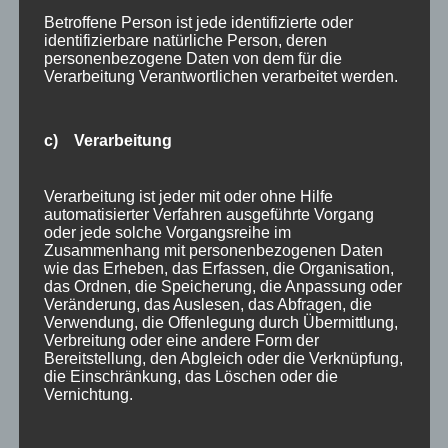
Wunschgravur
Betroffene Person ist jede identifizierte oder
Holz-Schlüsselanhänger
identifizierbare natürliche Person, deren
personenbezogene Daten von dem für die
Holzpostkarten
Verarbeitung Verantwortlichen verarbeitet werden.
Kategorien
c) Verarbeitung
Aktion
Geschenkideen
Verarbeitung ist jeder mit oder ohne Hilfe
automatisierter Verfahren ausgeführte Vorgang
Holzartikel
oder jede solche Vorgangsreihe im
Zusammenhang mit personenbezogenen Daten
Holzschilder
wie das Erheben, das Erfassen, die Organisation,
das Ordnen, die Speicherung, die Anpassung oder
Info
Veränderung, das Auslesen, das Abfragen, die
Verwendung, die Offenlegung durch Übermittlung,
Termine
Verbreitung oder eine andere Form der
Bereitstellung, den Abgleich oder die Verknüpfung,
die Einschränkung, das Löschen oder die
Archiv
Vernichtung.
April 2023