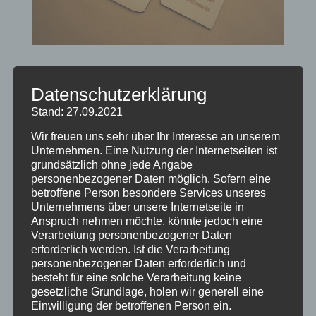
Holzpostkarten
von
Holzschildermacher
|
Dez. 1, 2017
|
Datenschutzerklärung
Geschenkideen
,
Holzartikel
,
Info
Stand: 27.09.2021
Wir freuen uns sehr über Ihr Interesse an unserem
Ideal als Weihnachtspost – z.B. als
Unternehmen. Eine Nutzung der Internetseiten ist
Geschenkgutschein oder für Firmenkunden zu
grundsätzlich ohne jede Angabe
personenbezogener Daten möglich. Sofern eine
Weihnachten. Wir haben eine Vielzahl an
betroffene Person besondere Services unseres
Standardmotiven für jeden Anlass. Oder
Unternehmens über unsere Internetseite in
gestalten Sie Ihre Holzpostkarten ganz
Anspruch nehmen möchte, könnte jedoch eine
Verarbeitung personenbezogener Daten
individuell nach Ihren Vorgaben. Ob nur mit
erforderlich werden. Ist die Verarbeitung
Text, oder mit...
personenbezogener Daten erforderlich und
besteht für eine solche Verarbeitung keine
gesetzliche Grundlage, holen wir generell eine
Einwilligung der betroffenen Person ein.