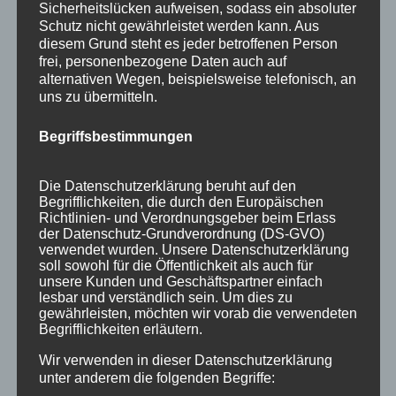
Produkte aus unserer Allgäuer Holzschilder
Sicherheitslücken aufweisen, sodass ein absoluter
Werkstatt wie z.B. – Holz Dekoartikel – Holz...
Schutz nicht gewährleistet werden kann. Aus
diesem Grund steht es jeder betroffenen Person
frei, personenbezogene Daten auch auf
alternativen Wegen, beispielsweise telefonisch, an
uns zu übermitteln.
Begriffsbestimmungen
Die Datenschutzerklärung beruht auf den
Begrifflichkeiten, die durch den Europäischen
Richtlinien- und Verordnungsgeber beim Erlass
der Datenschutz-Grundverordnung (DS-GVO)
verwendet wurden. Unsere Datenschutzerklärung
soll sowohl für die Öffentlichkeit als auch für
unsere Kunden und Geschäftspartner einfach
lesbar und verständlich sein. Um dies zu
Allgäuer Holzschilder beim Sulzberger
gewährleisten, möchten wir vorab die verwendeten
Weihnachtsdorf
Begrifflichkeiten erläutern.
von
Holzschildermacher
|
Nov. 22, 2016
|
Wir verwenden in dieser Datenschutzerklärung
Geschenkideen
,
Holzartikel
,
Info
,
Termine
unter anderem die folgenden Begriffe: