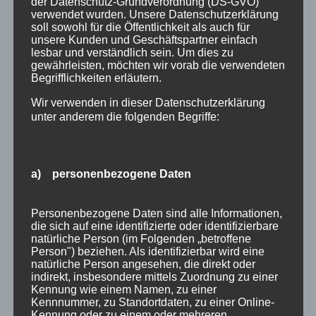
der Datenschutz-Grundverordnung (DS-GVO)
verwendet wurden. Unsere Datenschutzerklärung
Juli 2016
soll sowohl für die Öffentlichkeit als auch für
unsere Kunden und Geschäftspartner einfach
Juni 2016
lesbar und verständlich sein. Um dies zu
gewährleisten, möchten wir vorab die verwendeten
Mai 2016
Begrifflichkeiten erläutern.
März 2016
Wir verwenden in dieser Datenschutzerklärung
unter anderem die folgenden Begriffe:
Februar 2016
Januar 2016
November 2015
a) personenbezogene Daten
September 2015
Personenbezogene Daten sind alle Informationen,
August 2015
die sich auf eine identifizierte oder identifizierbare
natürliche Person (im Folgenden „betroffene
Juli 2015
Person") beziehen. Als identifizierbar wird eine
natürliche Person angesehen, die direkt oder
Juni 2015
indirekt, insbesondere mittels Zuordnung zu einer
Kennung wie einem Namen, zu einer
Kennnummer, zu Standortdaten, zu einer Online-
Schlagworte
Kennung oder zu einem oder mehreren