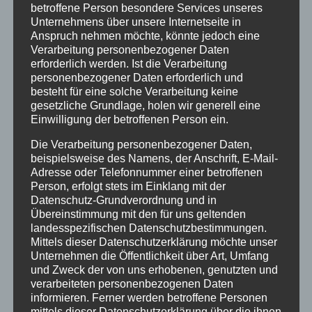
betroffene Person besondere Services unseres
Unternehmens über unsere Internetseite in
Anspruch nehmen möchte, könnte jedoch eine
Verarbeitung personenbezogener Daten
Neueste Beiträge
erforderlich werden. Ist die Verarbeitung
personenbezogener Daten erforderlich und
Geschenkgutscheine
besteht für eine solche Verarbeitung keine
Alpgäuer Brozeitbrettchen Treue Aktion
gesetzliche Grundlage, holen wir generell eine
Einwilligung der betroffenen Person ein.
Unterschiedliche Brotzeitbretter mit
Die Verarbeitung personenbezogener Daten,
Wunschgravur
beispielsweise des Namens, der Anschrift, E-Mail-
Adresse oder Telefonnummer einer betroffenen
Holz-Schlüsselanhänger
Person, erfolgt stets im Einklang mit der
Holzpostkarten
Datenschutz-Grundverordnung und in
Übereinstimmung mit den für uns geltenden
landesspezifischen Datenschutzbestimmungen.
Kategorien
Mittels dieser Datenschutzerklärung möchte unser
Unternehmen die Öffentlichkeit über Art, Umfang
Aktion
und Zweck der von uns erhobenen, genutzten und
Geschenkideen
verarbeiteten personenbezogenen Daten
informieren. Ferner werden betroffene Personen
Holzartikel
mittels dieser Datenschutzerklärung über die ihnen