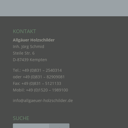
wie das Erheben, das Erfassen, die Organisation,
das Ordnen, die Speicherung, die Anpassung oder
Veränderung, das Auslesen, das Abfragen, die
Verwendung, die Offenlegung durch Übermittlung,
Verbreitung oder eine andere Form der
Bereitstellung, den Abgleich oder die Verknüpfung,
KONTAKT
die Einschränkung, das Löschen oder die
Vernichtung.
Allgäuer Holzschilder
Inh. Jörg Schmid
Steile Str. 6
d) Einschränkung der Verarbeitung
D-87439 Kempten
Tel.: +49 (0)831 – 2540314
Einschränkung der Verarbeitung ist die Markierung
oder +49 (0)831 – 82909081
gespeicherter personenbezogener Daten mit dem
Ziel, ihre künftige Verarbeitung einzuschränken.
Fax: +49 (0)831 – 5121133
Mobil: +49 (0)1520 – 1989100
info@allgaeuer-holzschilder.de
e) Profiling
Profiling ist jede Art der automatisierten
SUCHE
Verarbeitung personenbezogener Daten, die darin
besteht, dass diese personenbezogenen Daten