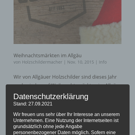
Weihnachtsmärkten im Allgäu
von
Holzschildermacher
|
Nov. 10, 2015
|
Info
Wir von Allgäuer Holzschilder sind dieses Jahr
auch wieder auf Weihnachtsmärkten im Allgäu
mit eigenem Stand anzutreffen! u.A. auf dem
Datenschutzerklärung
Weihnachtsmarkt in Sulzberg im Gasthof
Stand: 27.09.2021
Hirsch / Sonntag 29.11.15, 10:30 – 18:00 Uhr
Wir freuen uns sehr über Ihr Interesse an unserem
und auf der Isnyer Schloßweihnacht Mittwoch...
Unternehmen. Eine Nutzung der Internetseiten ist
grundsätzlich ohne jede Angabe
personenbezogener Daten möglich. Sofern eine