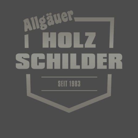
Person zugewiesen werden.
g) Verantwortlicher oder für die Verarbeitung
Verantwortlicher
Verantwortlicher oder für die Verarbeitung
Verantwortlicher ist die natürliche oder juristische
Person, Behörde, Einrichtung oder andere Stelle,
die allein oder gemeinsam mit anderen über die
Zwecke und Mittel der Verarbeitung von
personenbezogenen Daten entscheidet. Sind die
Zwecke und Mittel dieser Verarbeitung durch das
Unionsrecht oder das Recht der Mitgliedstaaten
vorgegeben, so kann der Verantwortliche
beziehungsweise können die bestimmten Kriterien
seiner Benennung nach dem Unionsrecht oder
dem Recht der Mitgliedstaaten vorgesehen
werden.
h) Auftragsverarbeiter