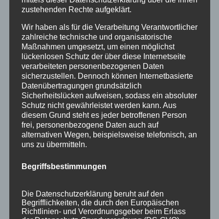
zustehenden Rechte aufgeklärt.
Holzschilder
Wir haben als für die Verarbeitung Verantwortlicher
Info
zahlreiche technische und organisatorische
Maßnahmen umgesetzt, um einen möglichst
Termine
lückenlosen Schutz der über diese Internetseite
verarbeiteten personenbezogenen Daten
Archiv
sicherzustellen. Dennoch können Internetbasierte
Datenübertragungen grundsätzlich
April 2023
Sicherheitslücken aufweisen, sodass ein absoluter
Schutz nicht gewährleistet werden kann. Aus
Januar 2021
diesem Grund steht es jeder betroffenen Person
frei, personenbezogene Daten auch auf
Juli 2020
alternativen Wegen, beispielsweise telefonisch, an
uns zu übermitteln.
März 2018
Dezember 2017
Begriffsbestimmungen
März 2017
Die Datenschutzerklärung beruht auf den
November 2016
Begrifflichkeiten, die durch den Europäischen
Richtlinien- und Verordnungsgeber beim Erlass
August 2016