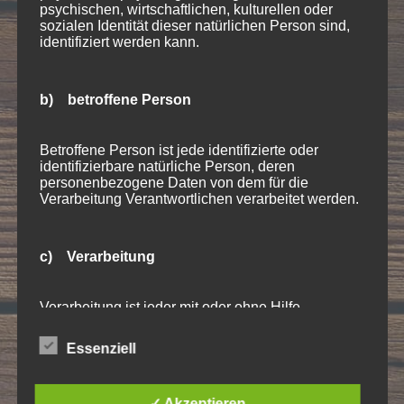
psychischen, wirtschaftlichen, kulturellen oder
sozialen Identität dieser natürlichen Person sind,
identifiziert werden kann.
b) betroffene Person
Betroffene Person ist jede identifizierte oder
identifizierbare natürliche Person, deren
personenbezogene Daten von dem für die
Verarbeitung Verantwortlichen verarbeitet werden.
c) Verarbeitung
Verarbeitung ist jeder mit oder ohne Hilfe
automatisierter Verfahren ausgeführte Vorgang
oder jede solche Vorgangsreihe im
Essenziell
Zusammenhang mit personenbezogenen Daten
9 +
wie das Erheben, das Erfassen, die Organisation,
das Ordnen, die Speicherung, die Anpassung oder
=
15
✓ Akzeptieren