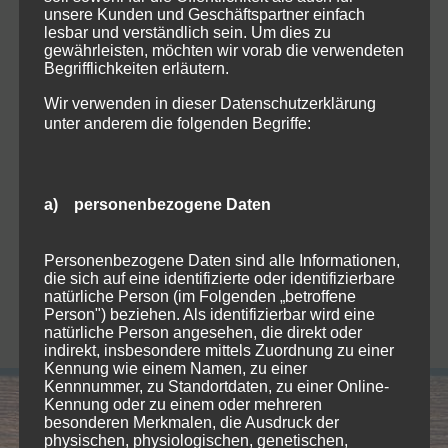
wünschen Sie eine individuelle
unsere Kunden und Geschäftspartner einfach
Beratung oder ein persönliches
lesbar und verständlich sein. Um dies zu
gewährleisten, möchten wir vorab die verwendeten
Angebot?
Begrifflichkeiten erläutern.
Wir verwenden in dieser Datenschutzerklärung
unter anderem die folgenden Begriffe:
RUFEN SIE AN
+49 (0)831-2540314
a) personenbezogene Daten
BESUCHEN SIE UNS AUCH AUF
Personenbezogene Daten sind alle Informationen,
die sich auf eine identifizierte oder identifizierbare
natürliche Person (im Folgenden „betroffene
Person") beziehen. Als identifizierbar wird eine
natürliche Person angesehen, die direkt oder
indirekt, insbesondere mittels Zuordnung zu einer
Kennung wie einem Namen, zu einer
Kennnummer, zu Standortdaten, zu einer Online-
Kennung oder zu einem oder mehreren
besonderen Merkmalen, die Ausdruck der
physischen, physiologischen, genetischen,