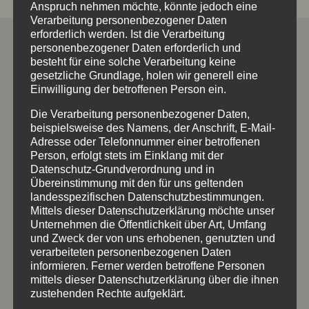
Anspruch nehmen möchte, könnte jedoch eine
Verarbeitung personenbezogener Daten
erforderlich werden. Ist die Verarbeitung
Gastroartikel Galerie
personenbezogener Daten erforderlich und
besteht für eine solche Verarbeitung keine
Klicken Sie bitte auf Bild, dann gelangen Sie zu
gesetzliche Grundlage, holen wir generell eine
Einwilligung der betroffenen Person ein.
unserer Galerien von Gastroartikeln die bereits
von Allgäuer Holzschilder erstellt
Die Verarbeitung personenbezogener Daten,
beispielsweise des Namens, der Anschrift, E-Mail-
wurden. Gerne erstellen wir Ihnen ein
Adresse oder Telefonnummer einer betroffenen
persönliches Angebot zu unseren individuellen
Person, erfolgt stets im Einklang mit der
Werbeartikeln und Werbemitteln oder beraten
Datenschutz-Grundverordnung und in
Übereinstimmung mit den für uns geltenden
Sie auch bei der Konzeption der Artikel oder
landesspezifischen Datenschutzbestimmungen.
welche Werbemittel z.B. zu Ihrer Firma / Ihrem
Mittels dieser Datenschutzerklärung möchte unser
Unternehmen die Öffentlichkeit über Art, Umfang
Unternehmen passen könnten…
und Zweck der von uns erhobenen, genutzten und
verarbeiteten personenbezogenen Daten
informieren. Ferner werden betroffene Personen
mittels dieser Datenschutzerklärung über die ihnen
zustehenden Rechte aufgeklärt.