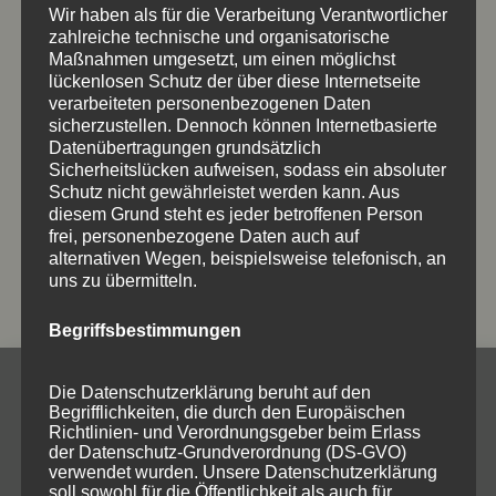
Wir haben als für die Verarbeitung Verantwortlicher
zahlreiche technische und organisatorische
Maßnahmen umgesetzt, um einen möglichst
lückenlosen Schutz der über diese Internetseite
verarbeiteten personenbezogenen Daten
sicherzustellen. Dennoch können Internetbasierte
Datenübertragungen grundsätzlich
Sicherheitslücken aufweisen, sodass ein absoluter
GASTROARTIKEL
Schutz nicht gewährleistet werden kann. Aus
diesem Grund steht es jeder betroffenen Person
Gastroartikel
frei, personenbezogene Daten auch auf
alternativen Wegen, beispielsweise telefonisch, an
uns zu übermitteln.
Begriffsbestimmungen
Die Datenschutzerklärung beruht auf den
Begrifflichkeiten, die durch den Europäischen
KONTAKT
Richtlinien- und Verordnungsgeber beim Erlass
der Datenschutz-Grundverordnung (DS-GVO)
Haben Sie etwas nicht gefunden,
verwendet wurden. Unsere Datenschutzerklärung
soll sowohl für die Öffentlichkeit als auch für