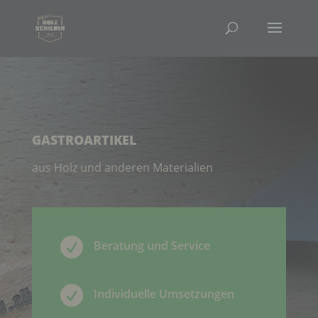
GASTROARTIKEL
aus Holz und anderen Materialien

Beratung und Service

Individuelle Umsetzungen