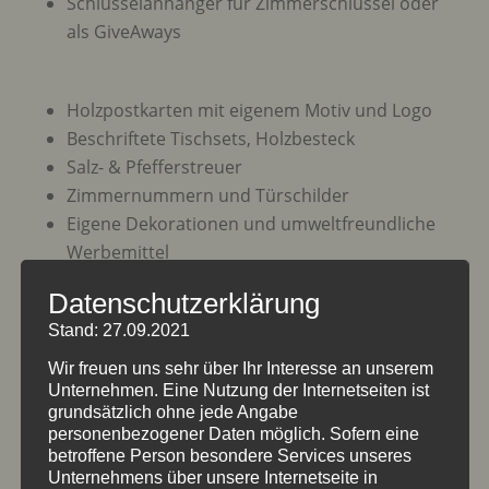
Schlüsselanhänger für Zimmerschlüssel oder
als GiveAways
Holzpostkarten mit eigenem Motiv und Logo
Beschriftete Tischsets, Holzbesteck
Salz- & Pfefferstreuer
Zimmernummern und Türschilder
Eigene Dekorationen und umweltfreundliche
Werbemittel
Griffe für Zapfhähne aus Holz mit Gravur
Datenschutzerklärung
Werbeschilder für den Außenbereich, auch
Stand: 27.09.2021
mit Brauerei-Logo
Speisekartenkästen
Wir freuen uns sehr über Ihr Interesse an unserem
Unternehmen. Eine Nutzung der Internetseiten ist
Servierbretter und Brotzeitbretter
grundsätzlich ohne jede Angabe
personenbezogener Daten möglich. Sofern eine
betroffene Person besondere Services unseres
Unternehmens über unsere Internetseite in