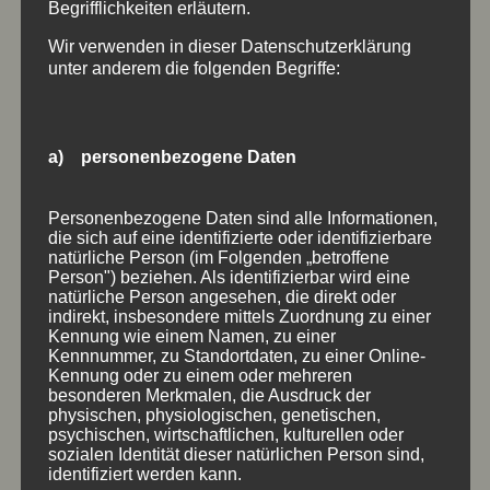
HOLZSCHILDER MIT VERTIEFTER SCHRIFT IN FORM
Begrifflichkeiten erläutern.
GESCHNITTEN
dunkel ausgelegt
,
eingefräst
,
Holzschilder
,
in Form
Wir verwenden in dieser Datenschutzerklärung
geschnitten
,
Massivholz
,
Plattenware
,
Schrift vertieft
unter anderem die folgenden Begriffe:
a) personenbezogene Daten
Personenbezogene Daten sind alle Informationen,
die sich auf eine identifizierte oder identifizierbare
natürliche Person (im Folgenden „betroffene
Person") beziehen. Als identifizierbar wird eine
natürliche Person angesehen, die direkt oder
indirekt, insbesondere mittels Zuordnung zu einer
Kennung wie einem Namen, zu einer
Kennnummer, zu Standortdaten, zu einer Online-
Kennung oder zu einem oder mehreren
besonderen Merkmalen, die Ausdruck der
physischen, physiologischen, genetischen,
HOLZSCHILDER RUSTIKAL MIT VERTIEFTER SCHRIFT
psychischen, wirtschaftlichen, kulturellen oder
sozialen Identität dieser natürlichen Person sind,
Holzschilder
,
mit Baumkante
,
naturbelassen
,
rustikal
,
Schrift vertieft
,
ungesäumt
identifiziert werden kann.