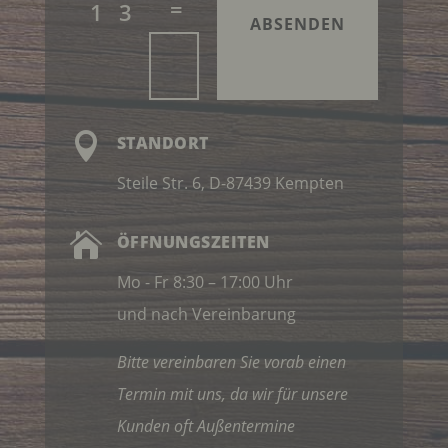
=
13
Internetseiten und Servern, den individuellen
ABSENDEN
Browser der betroffenen Person von anderen
Internetbrowsern, die andere Cookies enthalten,
zu unterscheiden. Ein bestimmter Internetbrowser
kann über die eindeutige Cookie-ID wiedererkannt
und identifiziert werden.

STANDORT
Durch den Einsatz von Cookies kann den Nutzern
dieser Internetseite nutzerfreundlichere Services
Steile Str. 6, D-87439 Kempten
bereitstellen, die ohne die Cookie-Setzung nicht
möglich wären.

ÖFFNUNGSZEITEN
Mittels eines Cookies können die Informationen
und Angebote auf unserer Internetseite im Sinne
Mo - Fr 8:30 – 17:00 Uhr
des Benutzers optimiert werden. Cookies
ermöglichen uns, wie bereits erwähnt, die
und nach Vereinbarung
Benutzer unserer Internetseite wiederzuerkennen.
Zweck dieser Wiedererkennung ist es, den
Bitte vereinbaren Sie vorab einen
Nutzern die Verwendung unserer Internetseite zu
erleichtern. Der Benutzer einer Internetseite, die
Termin mit uns, da wir für unsere
Cookies verwendet, muss beispielsweise nicht bei
Kunden oft Außentermine
jedem Besuch der Internetseite erneut seine
Zugangsdaten eingeben, weil dies von der