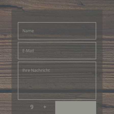
Die Internetseiten verwenden teilweise so
genannte Cookies, LocalStorage und
SessionStorage. Dies dient dazu, unser Angebot
nutzerfreundlicher, effektiver und sicherer zu
machen. Local Storage und SessionStorage ist
eine Technologie, mit welcher ihr Browser Daten
auf Ihrem Computer oder mobilen Gerät
abspeichert. Cookies sind Textdateien, welche
über einen Internetbrowser auf einem
Computersystem abgelegt und gespeichert
werden. Sie können die Verwendung von Cookies,
LocalStorage und SessionStorage durch
entsprechende Einstellung in Ihrem Browser
verhindern.
Zahlreiche Internetseiten und Server verwenden
Cookies. Viele Cookies enthalten eine sogenannte
Cookie-ID. Eine Cookie-ID ist eine eindeutige
Kennung des Cookies. Sie besteht aus einer
Zeichenfolge, durch welche Internetseiten und
Server dem konkreten Internetbrowser zugeordnet
9 +
werden können, in dem das Cookie gespeichert
wurde. Dies ermöglicht es den besuchten