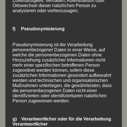
Zuverlässigkeit, Verhalten, Aufenthaltsort oder
Ortswechsel dieser natürlichen Person zu
analysieren oder vorherzusagen.
f) Pseudonymisierung
Pseudonymisierung ist die Verarbeitung
ALTHOLZSCHILDER
personenbezogener Daten in einer Weise, auf
welche die personenbezogenen Daten ohne
Altholz
,
Holzschilder
,
naturbelassen
,
rustikal
Hinzuziehung zusätzlicher Informationen nicht
mehr einer spezifischen betroffenen Person
zugeordnet werden können, sofern diese
zusätzlichen Informationen gesondert aufbewahrt
werden und technischen und organisatorischen
Maßnahmen unterliegen, die gewährleisten, dass
die personenbezogenen Daten nicht einer
identifizierten oder identifizierbaren natürlichen
Person zugewiesen werden.
g) Verantwortlicher oder für die Verarbeitung
Verantwortlicher