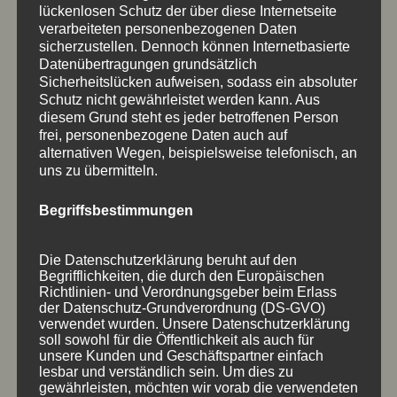
lückenlosen Schutz der über diese Internetseite
verarbeiteten personenbezogenen Daten
sicherzustellen. Dennoch können Internetbasierte
HOLZSCHILDER MIT VERTIEFTER FARBIGER SCHRIFT
Datenübertragungen grundsätzlich
IN FORM GESCHNITTEN
Sicherheitslücken aufweisen, sodass ein absoluter
eingefräst
,
farbig ausgelegt
,
Holzschilder
,
Schutz nicht gewährleistet werden kann. Aus
Plattenware
,
Schrift vertieft
diesem Grund steht es jeder betroffenen Person
frei, personenbezogene Daten auch auf
alternativen Wegen, beispielsweise telefonisch, an
uns zu übermitteln.
Begriffsbestimmungen
Die Datenschutzerklärung beruht auf den
Begrifflichkeiten, die durch den Europäischen
Richtlinien- und Verordnungsgeber beim Erlass
der Datenschutz-Grundverordnung (DS-GVO)
verwendet wurden. Unsere Datenschutzerklärung
soll sowohl für die Öffentlichkeit als auch für
unsere Kunden und Geschäftspartner einfach
lesbar und verständlich sein. Um dies zu
gewährleisten, möchten wir vorab die verwendeten