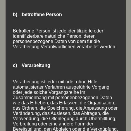
b) betroffene Person
Betroffene Person ist jede identifizierte oder
identifizierbare natürliche Person, deren
personenbezogene Daten von dem für die
Verarbeitung Verantwortlichen verarbeitet werden.
c) Verarbeitung
Verarbeitung ist jeder mit oder ohne Hilfe
automatisierter Verfahren ausgeführte Vorgang
oder jede solche Vorgangsreihe im
HOLZSCHILDER MIT GEFRÄSTEM ODER
Zusammenhang mit personenbezogenen Daten
GESCHNITZTEM UMFELD
wie das Erheben, das Erfassen, die Organisation,
einfarbig
,
erhaben
,
gefräst
,
gefräst
,
geschnitzt
,
das Ordnen, die Speicherung, die Anpassung oder
Holzschilder
,
mehrfarbig
,
Umfeld
,
vertieft
,
Zeichen
Veränderung, das Auslesen, das Abfragen, die
Verwendung, die Offenlegung durch Übermittlung,
Verbreitung oder eine andere Form der
Bereitstellung, den Abgleich oder die Verknüpfung,