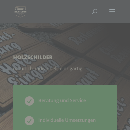
HOLZSCHILDER
natürlich, individuell, einzigartig

Beratung und Service

Individuelle Umsetzungen