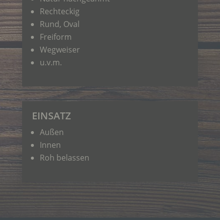
Rechteckig
Rund, Oval
Freiform
Wegweiser
u.v.m.
EINSATZ
Außen
Innen
Roh belassen