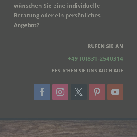
wünschen Sie eine individuelle
Verantwortlicher im Sinne der Datenschutz-
Grundverordnung, sonstiger in den Mitgliedstaaten
Beratung oder ein persönliches
der Europäischen Union geltenden
Datenschutzgesetze und anderer Bestimmungen
Angebot?
mit datenschutzrechtlichem Charakter ist die:
Allgäuer Holzschilder
RUFEN SIE AN
Jörg Schmid
+49 (0)831-2540314
Steile Str. 6
BESUCHEN SIE UNS AUCH AUF
87439 Kempten
Deutschland
+49 831 254 0314
E-Mail: info@allgaeuer-holzschilder.de
DE 277785371
Cookies / SessionStorage / LocalStorage