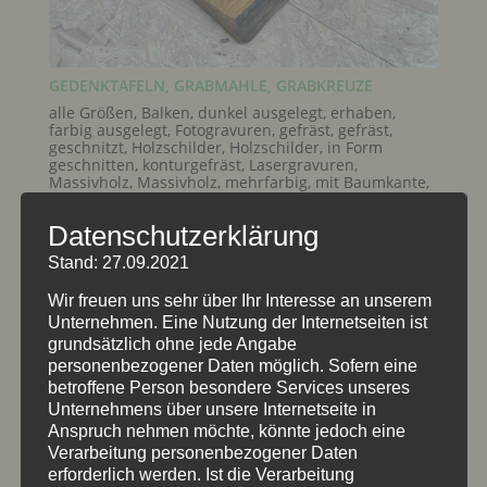
GEDENKTAFELN, GRABMAHLE, GRABKREUZE
alle Größen
,
Balken
,
dunkel ausgelegt
,
erhaben
,
farbig ausgelegt
,
Fotogravuren
,
gefräst
,
gefräst
,
geschnitzt
,
Holzschilder
,
Holzschilder
,
in Form
geschnitten
,
konturgefräst
,
Lasergravuren
,
Massivholz
,
Massivholz
,
mehrfarbig
,
mit Baumkante
,
Motivtafeln
,
naturbelassen
,
rustikal
,
rustikal
,
Schilder
behandelt
,
Schrift Kontur eingefräst
,
Schrift vertieft
,
Datenschutzerklärung
Schriftzüge
,
Umfeld
,
ungesäumt
,
vertieft
,
Wappen
,
Zeichen
Stand: 27.09.2021
Wir freuen uns sehr über Ihr Interesse an unserem
Unternehmen. Eine Nutzung der Internetseiten ist
grundsätzlich ohne jede Angabe
personenbezogener Daten möglich. Sofern eine
betroffene Person besondere Services unseres
Unternehmens über unsere Internetseite in
Anspruch nehmen möchte, könnte jedoch eine
Verarbeitung personenbezogener Daten
erforderlich werden. Ist die Verarbeitung