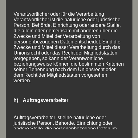
Verantwortlicher oder für die Verarbeitung
Verantwortlicher ist die natürliche oder juristische
Person, Behörde, Einrichtung oder andere Stelle,
die allein oder gemeinsam mit anderen über die
Zwecke und Mittel der Verarbeitung von
personenbezogenen Daten entscheidet. Sind die
Zwecke und Mittel dieser Verarbeitung durch das
Unionsrecht oder das Recht der Mitgliedstaaten
vorgegeben, so kann der Verantwortliche
beziehungsweise können die bestimmten Kriterien
seiner Benennung nach dem Unionsrecht oder
dem Recht der Mitgliedstaaten vorgesehen
werden.
AUSLEGER SCHAUKASTEN BALKEN STOPPER
HOLZSCHILDER
h) Auftragsverarbeiter
Aufsteller
,
Ausleger
,
Balken
,
Balkengestelle
,
Holzschilder
,
Kundenstopper
,
Pfostenschilder
,
Schaukasten
,
Speisekartenkasten
,
Wandausleger
Auftragsverarbeiter ist eine natürliche oder
juristische Person, Behörde, Einrichtung oder
andere Stelle, die personenbezogene Daten im
Auftrag des Verantwortlichen verarbeitet.