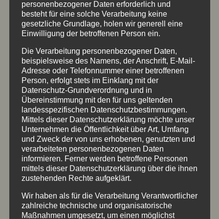
personenbezogener Daten erforderlich und
besteht für eine solche Verarbeitung keine
gesetzliche Grundlage, holen wir generell eine
Einwilligung der betroffenen Person ein.
Die Verarbeitung personenbezogener Daten,
HOLZSCHILDER MIT KONTUREN GEFRÄST,
beispielsweise des Namens, der Anschrift, E-Mail-
BUCHSTABEN FARBIG
Adresse oder Telefonnummer einer betroffenen
alle Größen
,
Holzschilder
,
konturgefräst
,
Schrift
Person, erfolgt stets im Einklang mit der
Kontur eingefräst
Datenschutz-Grundverordnung und in
Übereinstimmung mit den für uns geltenden
landesspezifischen Datenschutzbestimmungen.
Mittels dieser Datenschutzerklärung möchte unser
Unternehmen die Öffentlichkeit über Art, Umfang
und Zweck der von uns erhobenen, genutzten und
verarbeiteten personenbezogenen Daten
informieren. Ferner werden betroffene Personen
mittels dieser Datenschutzerklärung über die ihnen
zustehenden Rechte aufgeklärt.
Wir haben als für die Verarbeitung Verantwortlicher
zahlreiche technische und organisatorische
Maßnahmen umgesetzt, um einen möglichst