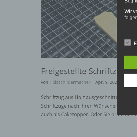
Begrif
Wir v
folge
a) p
E
Perso
ident
Freigestellte Schriftzüge
„betro
Perso
Zuord
von
Holzschildermacher
|
Apr. 9, 2020
Stand
beson
Schriftzug aus Holz ausgeschnitten, 
genet
Identi
Schriftzüge nach Ihren Wünschen aus Hol
auch als Caketopper. Oder Sie brauchen d
b) b