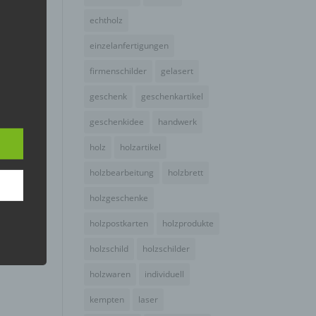
echtholz
einzelanfertigungen
firmenschilder
gelasert
geschenk
geschenkartikel
geschenkidee
handwerk
holz
holzartikel
holzbearbeitung
holzbrett
er, zu
holzgeschenke
en
en,
holzpostkarten
holzprodukte
er
holzschild
holzschilder
holzwaren
individuell
kempten
laser