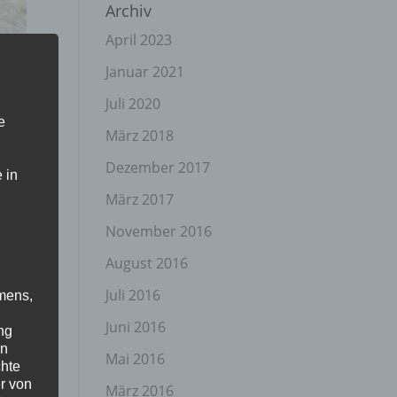
Archiv
April 2023
Januar 2021
Juli 2020
e
März 2018
Dezember 2017
 in
März 2017
November 2016
August 2016
Juli 2016
mens,
Juni 2016
ng
en
Mai 2016
chte
r von
März 2016