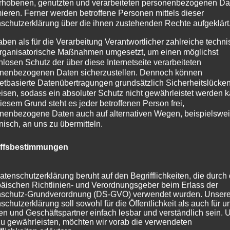
rhobenen, genutzten und verarbeiteten personenbezogenen Da
mieren. Ferner werden betroffene Personen mittels dieser
schutzerklärung über die ihnen zustehenden Rechte aufgeklärt
abkreuzen in verschiedenen Ausführungen Wir fertigen
aben als für die Verarbeitung Verantwortlicher zahlreiche techn
erialien, fertigen Grabkreuze oder überarbeiten diese. Sow
rganisatorische Maßnahmen umgesetzt, um einen möglichst
eitert oder restauriert, oder mit...
nlosen Schutz der über diese Internetseite verarbeiteten
nenbezogenen Daten sicherzustellen. Dennoch können
netbasierte Datenübertragungen grundsätzlich Sicherheitslücke
isen, sodass ein absoluter Schutz nicht gewährleistet werden k
iesem Grund steht es jeder betroffenen Person frei,
nenbezogene Daten auch auf alternativen Wegen, beispielswe
onisch, an uns zu übermitteln.
iffsbestimmungen
atenschutzerklärung beruht auf den Begrifflichkeiten, die durch
äischen Richtlinien- und Verordnungsgeber beim Erlass der
schutz-Grundverordnung (DS-GVO) verwendet wurden. Unser
schutzerklärung soll sowohl für die Öffentlichkeit als auch für u
n und Geschäftspartner einfach lesbar und verständlich sein.
zu gewährleisten, möchten wir vorab die verwendeten