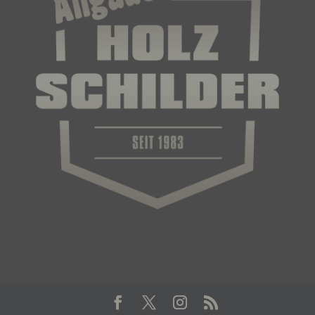
f) Pseudonymisierung
Pseudonymisierung ist die Verarbeitung
personenbezogener Daten in einer Weise, auf
welche die personenbezogenen Daten ohne
Hinzuziehung zusätzlicher Informationen nicht
mehr einer spezifischen betroffenen Person
zugeordnet werden können, sofern diese
zusätzlichen Informationen gesondert aufbewahrt
werden und technischen und organisatorischen
Maßnahmen unterliegen, die gewährleisten, dass
die personenbezogenen Daten nicht einer
identifizierten oder identifizierbaren natürlichen
Person zugewiesen werden.
g) Verantwortlicher oder für die Verarbeitung
Verantwortlicher
Verantwortlicher oder für die Verarbeitung
Verantwortlicher ist die natürliche oder juristische