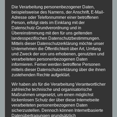
Info
Die Verarbeitung personenbezogener Daten,
Termine
beispielsweise des Namens, der Anschrift, E-Mail-
Adresse oder Telefonnummer einer betroffenen
Archiv
Person, erfolgt stets im Einklang mit der
Datenschutz-Grundverordnung und in
April 2023
Übereinstimmung mit den für uns geltenden
landesspezifischen Datenschutzbestimmungen.
Januar 2021
Mittels dieser Datenschutzerklärung möchte unser
Unternehmen die Öffentlichkeit über Art, Umfang
Juli 2020
und Zweck der von uns erhobenen, genutzten und
verarbeiteten personenbezogenen Daten
März 2018
informieren. Ferner werden betroffene Personen
Dezember 2017
mittels dieser Datenschutzerklärung über die ihnen
zustehenden Rechte aufgeklärt.
März 2017
Wir haben als für die Verarbeitung Verantwortlicher
November 2016
zahlreiche technische und organisatorische
Maßnahmen umgesetzt, um einen möglichst
August 2016
lückenlosen Schutz der über diese Internetseite
verarbeiteten personenbezogenen Daten
Juli 2016
sicherzustellen. Dennoch können Internetbasierte
Datenübertragungen grundsätzlich
Juni 2016