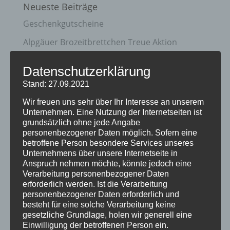
Neueste Beiträge
Geschenkgutscheine
Alpgäuer Brozeitbrettchen Treue Aktion
Unterschiedliche Brotzeitbretter mit
Datenschutzerklärung
Wunschgravur
Stand: 27.09.2021
Holz-Schlüsselanhänger
Wir freuen uns sehr über Ihr Interesse an unserem
Holzpostkarten
Unternehmen. Eine Nutzung der Internetseiten ist
grundsätzlich ohne jede Angabe
personenbezogener Daten möglich. Sofern eine
Kategorien
betroffene Person besondere Services unseres
Unternehmens über unsere Internetseite in
Aktion
Anspruch nehmen möchte, könnte jedoch eine
Geschenkideen
Verarbeitung personenbezogener Daten
erforderlich werden. Ist die Verarbeitung
Holzartikel
personenbezogener Daten erforderlich und
besteht für eine solche Verarbeitung keine
Holzschilder
gesetzliche Grundlage, holen wir generell eine
Einwilligung der betroffenen Person ein.