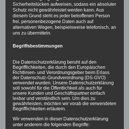
Sicherheitslücken aufweisen, sodass ein absoluter
Mai 2016
Schutz nicht gewährleistet werden kann. Aus
diesem Grund steht es jeder betroffenen Person
März 2016
frei, personenbezogene Daten auch auf
alternativen Wegen, beispielsweise telefonisch, an
Februar 2016
uns zu übermitteln.
Januar 2016
Begriffsbestimmungen
November 2015
September 2015
Die Datenschutzerklärung beruht auf den
Begrifflichkeiten, die durch den Europäischen
August 2015
Richtlinien- und Verordnungsgeber beim Erlass
der Datenschutz-Grundverordnung (DS-GVO)
Juli 2015
verwendet wurden. Unsere Datenschutzerklärung
soll sowohl für die Öffentlichkeit als auch für
Juni 2015
unsere Kunden und Geschäftspartner einfach
lesbar und verständlich sein. Um dies zu
gewährleisten, möchten wir vorab die verwendeten
Schlagworte
Begrifflichkeiten erläutern.
allgäu
Allgäuer Festwoche
allgäuer holzschilder
Wir verwenden in dieser Datenschutzerklärung
unter anderem die folgenden Begriffe:
angebote
aus holz
ausstellung
bayern
echtholz