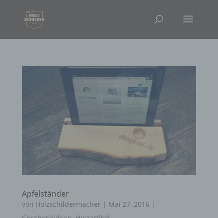
Apfelständer
von
Holzschildermacher
|
Mai 27, 2016
|
Geschenkideen
,
Holzartikel