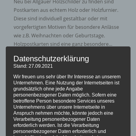
Neu bei Allgäuer Holzschilder zu finden sind
Postkarten aus echtem Holz oder Holzfurnier.
Diese sind individuell gestaltbar oder mit
vorgefertigten Motiven für besondere Anlässe
wie z.B. Weihnachten oder Geburtstage.
Holzpostkarten sind eine ganz besondere...
Datenschutzerklärung
Allgäuer Holzschilder
Stand: 27.09.2021
von
Holzschildermacher
|
Juni 15, 2015
|
Info
Wir freuen uns sehr über Ihr Interesse an unserem
Unternehmen. Eine Nutzung der Internetseiten ist
Wir fertigen individuelle Holzschilder von urig
grundsätzlich ohne jede Angabe
bis modern, von ganz klein bis riesig groß, von
personenbezogener Daten möglich. Sofern eine
betroffene Person besondere Services unseres
natürlich bis kunstvoll…Jedes Schild ein Unikat.
Unternehmens über unsere Internetseite in
Egal, ob für drinnen oder draußen, für privat
Anspruch nehmen möchte, könnte jedoch eine
oder geschäftlich. Formen, Farben, Größen,
Verarbeitung personenbezogener Daten
erforderlich werden. Ist die Verarbeitung
Texte, Logos,… –...
personenbezogener Daten erforderlich und