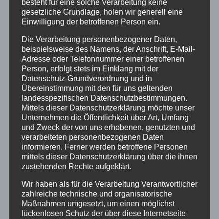
besteht für eine solche Verarbeitung keine
gesetzliche Grundlage, holen wir generell eine
Einwilligung der betroffenen Person ein.
Die Verarbeitung personenbezogener Daten,
beispielsweise des Namens, der Anschrift, E-Mail-
Adresse oder Telefonnummer einer betroffenen
Person, erfolgt stets im Einklang mit der
Datenschutz-Grundverordnung und in
Übereinstimmung mit den für uns geltenden
landesspezifischen Datenschutzbestimmungen.
Mittels dieser Datenschutzerklärung möchte unser
von
Holzschildermacher
|
Juni 12, 2015
|
Info
Unternehmen die Öffentlichkeit über Art, Umfang
und Zweck der von uns erhobenen, genutzten und
Allgäuer Holzschilder Flyerunsere neuen Flyer
verarbeiteten personenbezogenen Daten
informieren. Ferner werden betroffene Personen
sind gedruckt und Sie erhalten diese direkt in
mittels dieser Datenschutzerklärung über die ihnen
unserer Allgäuer Holzschilder Werkstatt in
zustehenden Rechte aufgeklärt.
Kempten oder bei diversen Messen und
Wir haben als für die Verarbeitung Verantwortlicher
Ausstellungen, wie z.B. die Allgäuer Festwoche,
zahlreiche technische und organisatorische
wo wir auch dieses Jahr wieder mit einem...
Maßnahmen umgesetzt, um einen möglichst
lückenlosen Schutz der über diese Internetseite