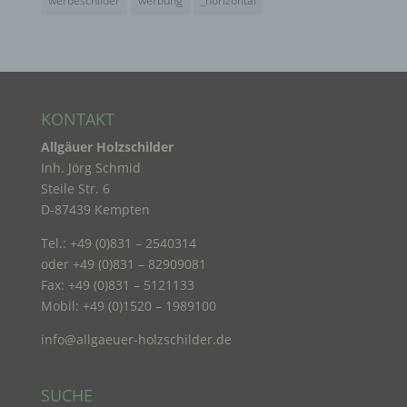
werbeschilder
werbung
_horizontal
analysieren oder vorherzusagen.
f) Pseudonymisierung
KONTAKT
Pseudonymisierung ist die Verarbeitung
personenbezogener Daten in einer Weise, auf
Allgäuer Holzschilder
welche die personenbezogenen Daten ohne
Inh. Jörg Schmid
Hinzuziehung zusätzlicher Informationen nicht
mehr einer spezifischen betroffenen Person
Steile Str. 6
zugeordnet werden können, sofern diese
D-87439 Kempten
zusätzlichen Informationen gesondert aufbewahrt
werden und technischen und organisatorischen
Tel.: +49 (0)831 – 2540314
Maßnahmen unterliegen, die gewährleisten, dass
oder +49 (0)831 – 82909081
die personenbezogenen Daten nicht einer
Fax: +49 (0)831 – 5121133
identifizierten oder identifizierbaren natürlichen
Person zugewiesen werden.
Mobil: +49 (0)1520 – 1989100
info@allgaeuer-holzschilder.de
g) Verantwortlicher oder für die Verarbeitung
Verantwortlicher
SUCHE