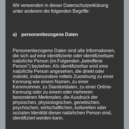
Holzartikel
Wir verwenden in dieser Datenschutzerklärung
unter anderem die folgenden Begriffe:
Holzschilder
Info
a) personenbezogene Daten
Termine
Personenbezogene Daten sind alle Informationen,
Archiv
die sich auf eine identifizierte oder identifizierbare
April 2023
natürliche Person (im Folgenden „betroffene
Person") beziehen. Als identifizierbar wird eine
Januar 2021
natürliche Person angesehen, die direkt oder
indirekt, insbesondere mittels Zuordnung zu einer
Juli 2020
Kennung wie einem Namen, zu einer
Kennnummer, zu Standortdaten, zu einer Online-
März 2018
Kennung oder zu einem oder mehreren
besonderen Merkmalen, die Ausdruck der
Dezember 2017
physischen, physiologischen, genetischen,
psychischen, wirtschaftlichen, kulturellen oder
März 2017
sozialen Identität dieser natürlichen Person sind,
identifiziert werden kann.
November 2016