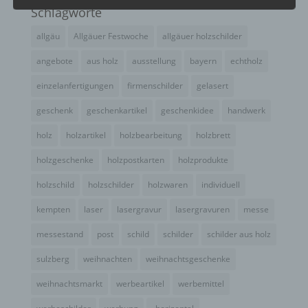
Vernichtung.
Schlagworte
allgäu
Allgäuer Festwoche
allgäuer holzschilder
d) Einschränkung der Verarbeitung
angebote
aus holz
ausstellung
bayern
echtholz
einzelanfertigungen
firmenschilder
gelasert
Einschränkung der Verarbeitung ist die Markierung
gespeicherter personenbezogener Daten mit dem
geschenk
geschenkartikel
geschenkidee
handwerk
Ziel, ihre künftige Verarbeitung einzuschränken.
holz
holzartikel
holzbearbeitung
holzbrett
e) Profiling
holzgeschenke
holzpostkarten
holzprodukte
holzschild
holzschilder
holzwaren
individuell
Profiling ist jede Art der automatisierten
Verarbeitung personenbezogener Daten, die darin
kempten
laser
lasergravur
lasergravuren
messe
besteht, dass diese personenbezogenen Daten
verwendet werden, um bestimmte persönliche
messestand
post
schild
schilder
schilder aus holz
Aspekte, die sich auf eine natürliche Person
beziehen, zu bewerten, insbesondere, um Aspekte
sulzberg
weihnachten
weihnachtsgeschenke
bezüglich Arbeitsleistung, wirtschaftlicher Lage,
Gesundheit, persönlicher Vorlieben, Interessen,
weihnachtsmarkt
werbeartikel
werbemittel
Zuverlässigkeit, Verhalten, Aufenthaltsort oder
Ortswechsel dieser natürlichen Person zu