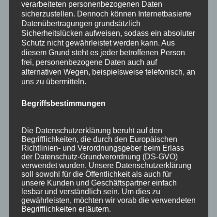
verarbeiteten personenbezogenen Daten
sicherzustellen. Dennoch können Internetbasierte
Datenübertragungen grundsätzlich
Sicherheitslücken aufweisen, sodass ein absoluter
Schutz nicht gewährleistet werden kann. Aus
Neueste Beiträge
diesem Grund steht es jeder betroffenen Person
frei, personenbezogene Daten auch auf
Geschenkgutscheine
alternativen Wegen, beispielsweise telefonisch, an
uns zu übermitteln.
Alpgäuer Brozeitbrettchen Treue Aktion
Unterschiedliche Brotzeitbretter mit
Begriffsbestimmungen
Wunschgravur
Die Datenschutzerklärung beruht auf den
Holz-Schlüsselanhänger
Begrifflichkeiten, die durch den Europäischen
Richtlinien- und Verordnungsgeber beim Erlass
Holzpostkarten
der Datenschutz-Grundverordnung (DS-GVO)
verwendet wurden. Unsere Datenschutzerklärung
Kategorien
soll sowohl für die Öffentlichkeit als auch für
unsere Kunden und Geschäftspartner einfach
Aktion
lesbar und verständlich sein. Um dies zu
gewährleisten, möchten wir vorab die verwendeten
Geschenkideen
Begrifflichkeiten erläutern.