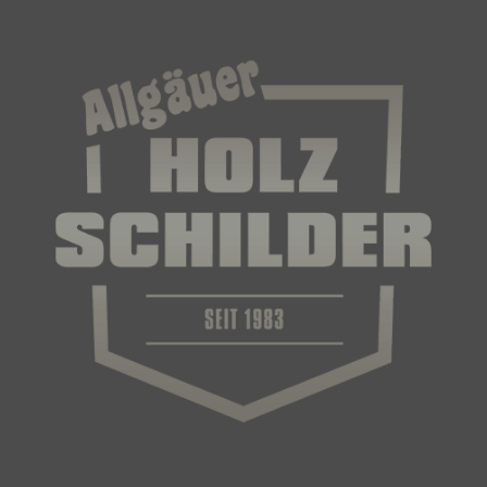
i) Empfänger
Empfänger ist eine natürliche oder juristische
Person, Behörde, Einrichtung oder andere Stelle,
der personenbezogene Daten offengelegt werden,
unabhängig davon, ob es sich bei ihr um einen
Dritten handelt oder nicht. Behörden, die im
Rahmen eines bestimmten Untersuchungsauftrags
nach dem Unionsrecht oder dem Recht der
Mitgliedstaaten möglicherweise
personenbezogene Daten erhalten, gelten jedoch
nicht als Empfänger.
j) Dritter
Dritter ist eine natürliche oder juristische Person,
Behörde, Einrichtung oder andere Stelle außer der
betroffenen Person, dem Verantwortlichen, dem
Auftragsverarbeiter und den Personen, die unter
der unmittelbaren Verantwortung des