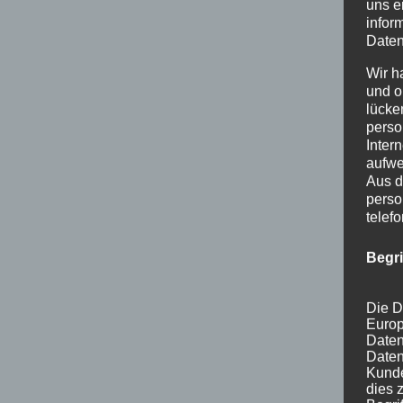
uns e
infor
Daten
Wir h
und o
lücke
perso
Inter
aufwe
Aus d
perso
telef
Begr
Die D
Europ
Daten
Daten
Kunde
dies 