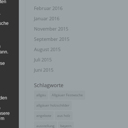
ten
Februar 2016
.
Januar 2016
ische
November 2015
September 2015
n
August 2015
ann.
Juli 2015
ise
Juni 2015
Schlagworte
allgäu
Allgäuer Festwoche
 den
allgäuer holzschilder
e
nsere
angebote
aus holz
 Um
ausstellung
bayern