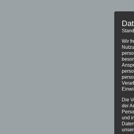
Dat
Stand
Wir f
Nutzu
perso
beson
Anspr
perso
perso
Verar
Einwi
Die V
der A
Perso
und i
Daten
unser