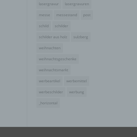
e
lasergravur
lasergravuren
ng
messe
messestand
post
schild
schilder
schilder aus holz
sulzberg
weihnachten
hang
weihnachtsgeschenke
weihnachtsmarkt
der
werbeartikel
werbemittel
g, das
werbeschilder
werbung
_horizontal