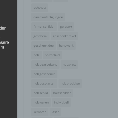
echtholz
einzelanfertigungen
firmenschilder
gelasert
 den
geschenk
geschenkartikel
e
nsere
geschenkidee
handwerk
 Um
holz
holzartikel
holzbearbeitung
holzbrett
holzgeschenke
holzpostkarten
holzprodukte
holzschild
holzschilder
holzwaren
individuell
kempten
laser