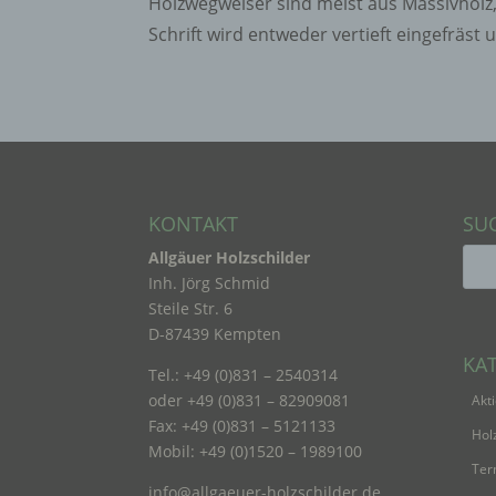
Holzwegweiser sind meist aus Massivholz,
Schrift wird entweder vertieft eingefräst u
f) P
Pseud
einer
Hinzu
betro
Infor
KONTAKT
SU
organ
perso
Allgäuer Holzschilder
natür
Inh. Jörg Schmid
Steile Str. 6
D-87439 Kempten
g) Ve
KA
Tel.: +49 (0)831 – 2540314
Veran
oder +49 (0)831 – 82909081
Akt
natür
Fax: +49 (0)831 – 5121133
Holz
Stell
Mobil: +49 (0)1520 – 1989100
der V
Ter
Zweck
info@allgaeuer-holzschilder.de