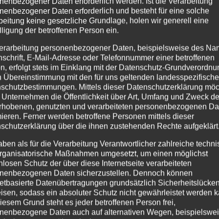
nenbezogener Daten erforderlich werden. Ist die Verarbeitung
nenbezogener Daten erforderlich und besteht für eine solche
beitung keine gesetzliche Grundlage, holen wir generell eine
abkreuzen in verschiedenen Ausführungen Wir fertigen
lligung der betroffenen Person ein.
erialien, fertigen Grabkreuze oder überarbeiten diese. Sow
erarbeitung personenbezogener Daten, beispielsweise des Na
eitert oder restauriert, oder mit...
nschrift, E-Mail-Adresse oder Telefonnummer einer betroffenen
n, erfolgt stets im Einklang mit der Datenschutz-Grundverordnu
n Übereinstimmung mit den für uns geltenden landesspezifisch
schutzbestimmungen. Mittels dieser Datenschutzerklärung mö
 Unternehmen die Öffentlichkeit über Art, Umfang und Zweck de
rhobenen, genutzten und verarbeiteten personenbezogenen Da
mieren. Ferner werden betroffene Personen mittels dieser
schutzerklärung über die ihnen zustehenden Rechte aufgeklärt
aben als für die Verarbeitung Verantwortlicher zahlreiche techn
rganisatorische Maßnahmen umgesetzt, um einen möglichst
nlosen Schutz der über diese Internetseite verarbeiteten
nenbezogenen Daten sicherzustellen. Dennoch können
netbasierte Datenübertragungen grundsätzlich Sicherheitslücke
isen, sodass ein absoluter Schutz nicht gewährleistet werden k
iesem Grund steht es jeder betroffenen Person frei,
nenbezogene Daten auch auf alternativen Wegen, beispielswe