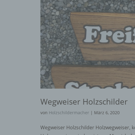
Verän
Offen
Berei
Lösch
d) E
Einsc
perso
einzu
e) Pr
Wegweiser Holzschilder
Profi
Daten
werde
von
Holzschildermacher
|
März 6, 2020
Perso
Arbei
Wegweiser Holzschilder Holzwegweiser, kon
Inter
diese