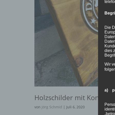
telef
Begr
Die D
Europ
Daten
Daten
Kunde
dies 
Begrif
Wir v
folge
a) p
Holzschilder mit Konturen
Perso
von
Jörg Schmid
|
Juli 6, 2020
ident
„betro