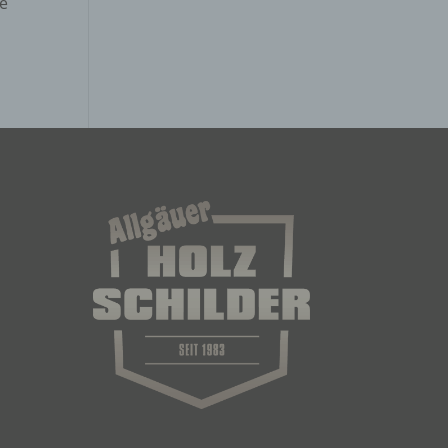
ie
n
en
ichen
die
rbaren
ittel
ie
as