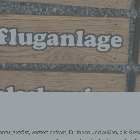
derung, das Auslesen, das Abfragen, die Verwendung, die
legung durch Übermittlung, Verbreitung oder eine andere Form 
tstellung, den Abgleich oder die Verknüpfung, die Einschränkun
en oder die Vernichtung.
inschränkung der Verarbeitung
hränkung der Verarbeitung ist die Markierung gespeicherter
nenbezogener Daten mit dem Ziel, ihre künftige Verarbeitung
schränken.
ofiling
ling ist jede Art der automatisierten Verarbeitung personenbezo
, die darin besteht, dass diese personenbezogenen Daten ver
n, um bestimmte persönliche Aspekte, die sich auf eine natürli
n beziehen, zu bewerten, insbesondere, um Aspekte bezüglich
tsleistung, wirtschaftlicher Lage, Gesundheit, persönlicher Vorli
turgefräst, vertieft gefräst, für innen und außen, alle Gr
essen, Zuverlässigkeit, Verhalten, Aufenthaltsort oder Ortswechs
r natürlichen Person zu analysieren oder vorherzusagen.