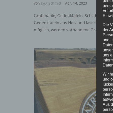
perso
von
Jörg Schmid
|
Apr. 14, 2023
perso
Verar
Grabmahle, Gedenktafeln, Schilder an Gr
Einwi
Gedenktafeln aus Holz und laserbaren Mat
Die V
möglich, werden vorhandene Grabmahle erw
der A
Perso
und i
Daten
unser
uns e
infor
Daten
Wir h
und o
lücke
perso
Inter
aufwe
Aus d
perso