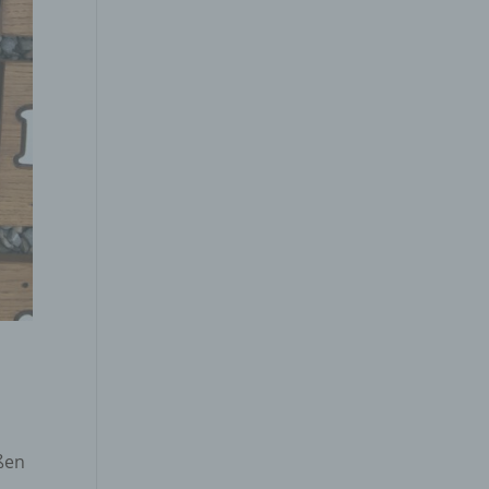
der
g, das
gener
wendet
che
eben,
ößen
el