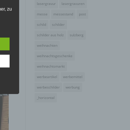
lasergravur
lasergravuren
er, zu
en
messe
messestand
post
en
en,
schild
schilder
schilder aus holz
sulzberg
weihnachten
weihnachtsgeschenke
e
weihnachtsmarkt
ng
werbeartikel
werbemittel
werbeschilder
werbung
_horizontal
hang