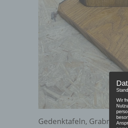
Dat
Stand
Wir f
Nutzu
perso
beson
Gedenktafeln, Grabmahle
Anspr