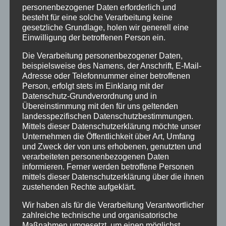
Holzpostkarten
personenbezogener Daten erforderlich und
besteht für eine solche Verarbeitung keine
gesetzliche Grundlage, holen wir generell eine
Kategorien
Einwilligung der betroffenen Person ein.
Aktion
Die Verarbeitung personenbezogener Daten,
beispielsweise des Namens, der Anschrift, E-Mail-
Geschenkideen
Adresse oder Telefonnummer einer betroffenen
Holzartikel
Person, erfolgt stets im Einklang mit der
Datenschutz-Grundverordnung und in
Holzschilder
Übereinstimmung mit den für uns geltenden
landesspezifischen Datenschutzbestimmungen.
Info
Mittels dieser Datenschutzerklärung möchte unser
Unternehmen die Öffentlichkeit über Art, Umfang
Termine
und Zweck der von uns erhobenen, genutzten und
verarbeiteten personenbezogenen Daten
Archiv
informieren. Ferner werden betroffene Personen
mittels dieser Datenschutzerklärung über die ihnen
April 2023
zustehenden Rechte aufgeklärt.
Januar 2021
Wir haben als für die Verarbeitung Verantwortlicher
zahlreiche technische und organisatorische
Juli 2020
Maßnahmen umgesetzt, um einen möglichst