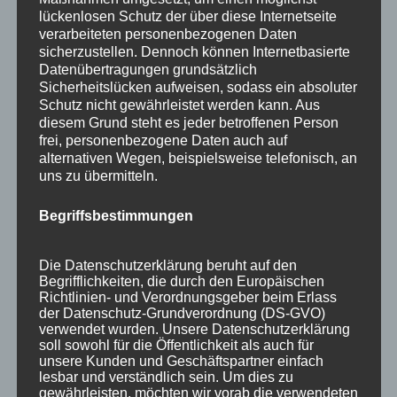
lückenlosen Schutz der über diese Internetseite
März 2018
verarbeiteten personenbezogenen Daten
Dezember 2017
sicherzustellen. Dennoch können Internetbasierte
Datenübertragungen grundsätzlich
März 2017
Sicherheitslücken aufweisen, sodass ein absoluter
Schutz nicht gewährleistet werden kann. Aus
November 2016
diesem Grund steht es jeder betroffenen Person
frei, personenbezogene Daten auch auf
August 2016
alternativen Wegen, beispielsweise telefonisch, an
uns zu übermitteln.
Juli 2016
Juni 2016
Begriffsbestimmungen
Mai 2016
Die Datenschutzerklärung beruht auf den
März 2016
Begrifflichkeiten, die durch den Europäischen
Richtlinien- und Verordnungsgeber beim Erlass
Februar 2016
der Datenschutz-Grundverordnung (DS-GVO)
verwendet wurden. Unsere Datenschutzerklärung
Januar 2016
soll sowohl für die Öffentlichkeit als auch für
unsere Kunden und Geschäftspartner einfach
November 2015
lesbar und verständlich sein. Um dies zu
gewährleisten, möchten wir vorab die verwendeten