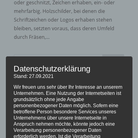
oder geschnitzt, Zeichen erhaben, ein- oder
mehrfarbig. Holzschilder, bei denen die
Schriftzeichen oder Logos erhaben stehen
bleiben, setzten voraus, dass deren Umfeld
durch Fräsen,...
Datenschutzerklärung
Stand: 27.09.2021
Neueste Beiträge
Wir freuen uns sehr über Ihr Interesse an unserem
Geschenkgutscheine
Unternehmen. Eine Nutzung der Internetseiten ist
Alpgäuer Brozeitbrettchen Treue Aktion
grundsätzlich ohne jede Angabe
personenbezogener Daten möglich. Sofern eine
Unterschiedliche Brotzeitbretter mit
betroffene Person besondere Services unseres
Unternehmens über unsere Internetseite in
Wunschgravur
Anspruch nehmen möchte, könnte jedoch eine
Holz-Schlüsselanhänger
Verarbeitung personenbezogener Daten
erforderlich werden. Ist die Verarbeitung