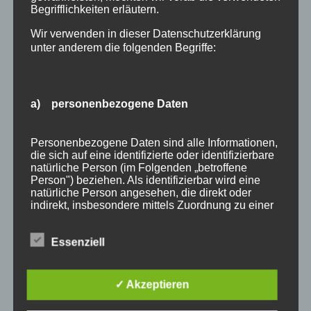
September 2015
Begrifflichkeiten erläutern.
August 2015
Wir verwenden in dieser Datenschutzerklärung
unter anderem die folgenden Begriffe:
Juli 2015
Juni 2015
a) personenbezogene Daten
Schlagworte
allgäu
Allgäuer Festwoche
allgäuer holzschilder
Personenbezogene Daten sind alle Informationen,
die sich auf eine identifizierte oder identifizierbare
angebote
aus holz
ausstellung
bayern
echtholz
natürliche Person (im Folgenden „betroffene
Person") beziehen. Als identifizierbar wird eine
einzelanfertigungen
firmenschilder
gelasert
natürliche Person angesehen, die direkt oder
indirekt, insbesondere mittels Zuordnung zu einer
geschenk
geschenkartikel
geschenkidee
handwerk
Kennung wie einem Namen, zu einer
Kennnummer, zu Standortdaten, zu einer Online-
holz
holzartikel
holzbearbeitung
holzbrett
Essenziell
Kennung oder zu einem oder mehreren
besonderen Merkmalen, die Ausdruck der
holzgeschenke
holzpostkarten
holzprodukte
physischen, physiologischen, genetischen,
psychischen, wirtschaftlichen, kulturellen oder
✓ Akzeptieren
holzschild
holzschilder
holzwaren
individuell
sozialen Identität dieser natürlichen Person sind,
identifiziert werden kann.