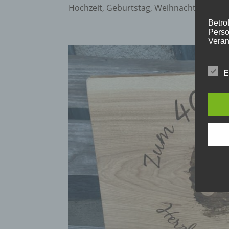
Hochzeit, Geburtstag, Weihnachten, Ostern
Betrof
Perso
Veran
E
c) V
Verar
ausge
mit p
Organ
Verän
Offen
Berei
Lösch
d) E
Einsc