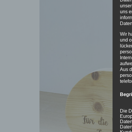
unser
uns e
infor
Daten
Wir h
und o
lücke
perso
Inter
aufwe
Aus d
perso
telef
Begr
Die D
Europ
Daten
Daten