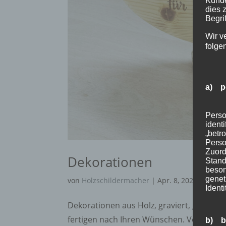
Kunde
dies 
Begrif
Wir v
folge
a) p
Perso
ident
„betro
Perso
Zuord
Dekorationen
Stand
beson
genet
von
Holzschildermacher
|
Apr. 8, 2020
Identi
Dekorationen aus Holz, graviert, gefräst, 
fertigen nach Ihren Wünschen. Von Streud
b) b