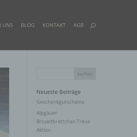
R UNS
BLOG
KONTAKT
AGB
Neueste Beiträge
Geschenkgutscheine
Alpgäuer
Brozeitbrettchen Treue
Aktion