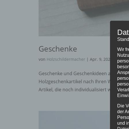
Dat
Stand
Geschenke
Wir f
Nutzu
von
Holzschildermacher
|
Apr. 9, 2020
perso
beson
Anspr
Geschenke und Geschenkideen aus Holz u
perso
Holzgeschenkartikel nach Ihren Wünschen,
perso
Artikel, die noch individualisiert werden
Verar
Einwi
Die V
der A
Perso
und i
Daten