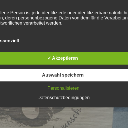
, Jubiläum, Betriebsfeier,...
fene Person ist jede identifizierte oder identifizierbare natürlich
n, deren personenbezogene Daten von dem für die Verarbeitu
twortlichen verarbeitet werden.
ssenziell
erarbeitung
beitung ist jeder mit oder ohne Hilfe automatisierter Verfahren
✓ Akzeptieren
führte Vorgang oder jede solche Vorgangsreihe im Zusammen
ersonenbezogenen Daten wie das Erheben, das Erfassen, die
isation, das Ordnen, die Speicherung, die Anpassung oder
Auswahl speichern
derung, das Auslesen, das Abfragen, die Verwendung, die
legung durch Übermittlung, Verbreitung oder eine andere Form 
tstellung, den Abgleich oder die Verknüpfung, die Einschränkun
Personalisieren
en oder die Vernichtung.
Datenschutzbedingungen
inschränkung der Verarbeitung
hränkung der Verarbeitung ist die Markierung gespeicherter