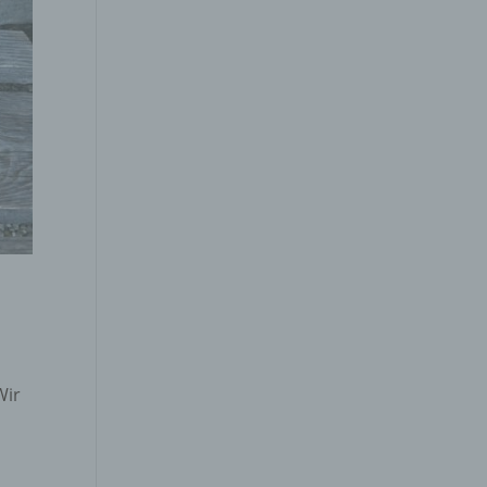
gener
wendet
che
eben,
el
Wir
n
en
ichen