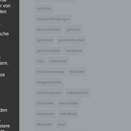
r von
echtholz
ten
einzelanfertigungen
.
firmenschilder
gelasert
ische
geschenk
geschenkartikel
geschenkidee
handwerk
n
holz
holzartikel
ann.
holzbearbeitung
holzbrett
ise
holzgeschenke
holzpostkarten
holzprodukte
holzschild
holzschilder
 den
holzwaren
individuell
e
kempten
laser
nsere