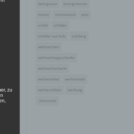
 Um
lasergravur
lasergravuren
messe
messestand
post
schild
schilder
schilder aus holz
sulzberg
weihnachten
weihnachtsgeschenke
weihnachtsmarkt
werbeartikel
werbemittel
er, zu
werbeschilder
werbung
en
en,
_horizontal
l ob