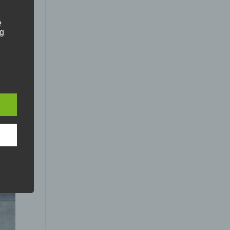
e
ng
hang
der
g, das