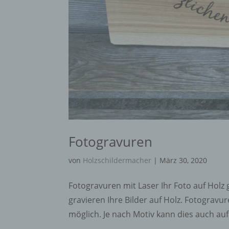
perso
einzu
e) Pr
Profi
Daten
werde
Perso
Arbei
Inter
diese
Fotogravuren
von
Holzschildermacher
|
März 30, 2020
f) P
Fotogravuren mit Laser Ihr Foto auf Holz 
Pseud
gravieren Ihre Bilder auf Holz. Fotogravu
einer
möglich. Je nach Motiv kann dies auch auf 
Hinzu
betro