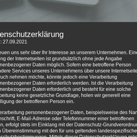
enschutzerklärung
: 27.09.2021
reuen uns sehr über Ihr Interesse an unserem Unternehmen. Ein
ng der Internetseiten ist grundsätzlich ohne jede Angabe
nenbezogener Daten möglich. Sofern eine betroffene Person
dere Services unseres Unternehmens über unsere Internetseite
uch nehmen möchte, könnte jedoch eine Verarbeitung
nd Veredelung bzw. Personalisierung Wir fertigen
nenbezogener Daten erforderlich werden. Ist die Verarbeitung
 bzw. veredeln und personalisieren Ihre Geschenke. Viele
nenbezogener Daten erforderlich und besteht für eine solche
 können haben wir auf Lager. Das Angebot...
beitung keine gesetzliche Grundlage, holen wir generell eine
lligung der betroffenen Person ein.
erarbeitung personenbezogener Daten, beispielsweise des Na
nschrift, E-Mail-Adresse oder Telefonnummer einer betroffenen
n, erfolgt stets im Einklang mit der Datenschutz-Grundverordnu
n Übereinstimmung mit den für uns geltenden landesspezifisch
schutzbestimmungen. Mittels dieser Datenschutzerklärung mö