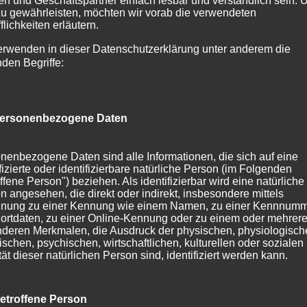
n und Geschäftspartner einfach lesbar und verständlich sein.
zu gewährleisten, möchten wir vorab die verwendeten
flichkeiten erläutern.
erwenden in dieser Datenschutzerklärung unter anderem die
nden Begriffe:
ersonenbezogene Daten
nenbezogene Daten sind alle Informationen, die sich auf eine
ifizierte oder identifizierbare natürliche Person (im Folgenden
ffene Person") beziehen. Als identifizierbar wird eine natürliche
n angesehen, die direkt oder indirekt, insbesondere mittels
nung zu einer Kennung wie einem Namen, zu einer Kennnumm
ortdaten, zu einer Online-Kennung oder zu einem oder mehrer
deren Merkmalen, die Ausdruck der physischen, physiologisch
ischen, psychischen, wirtschaftlichen, kulturellen oder sozialen
tät dieser natürlichen Person sind, identifiziert werden kann.
geschnitten, gemalt Wir fertigen eigene Dekoartikel bzw.
eko, über Tischdekoration für verschiedenste Anlässe, ega
etroffene Person