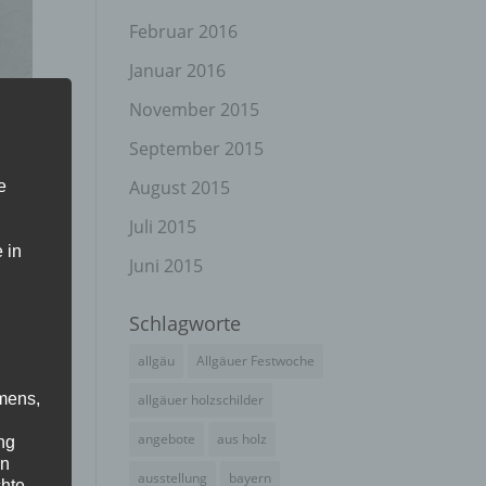
Februar 2016
Januar 2016
November 2015
September 2015
August 2015
e
Juli 2015
 in
Juni 2015
Schlagworte
allgäu
Allgäuer Festwoche
mens,
allgäuer holzschilder
angebote
aus holz
ng
en
ausstellung
bayern
chte