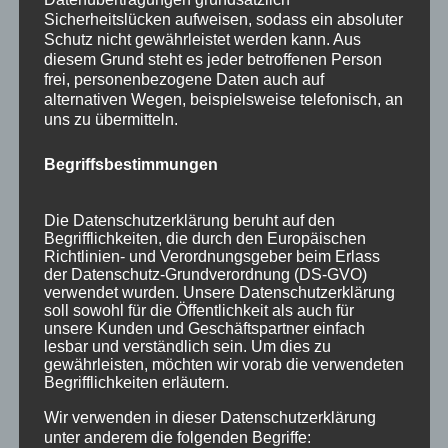
Juni 2016
Sicherheitslücken aufweisen, sodass ein absoluter
Schutz nicht gewährleistet werden kann. Aus
Mai 2016
diesem Grund steht es jeder betroffenen Person
frei, personenbezogene Daten auch auf
März 2016
alternativen Wegen, beispielsweise telefonisch, an
Februar 2016
uns zu übermitteln.
Januar 2016
Begriffsbestimmungen
November 2015
Die Datenschutzerklärung beruht auf den
September 2015
Begrifflichkeiten, die durch den Europäischen
Richtlinien- und Verordnungsgeber beim Erlass
August 2015
der Datenschutz-Grundverordnung (DS-GVO)
verwendet wurden. Unsere Datenschutzerklärung
Juli 2015
soll sowohl für die Öffentlichkeit als auch für
unsere Kunden und Geschäftspartner einfach
Juni 2015
lesbar und verständlich sein. Um dies zu
gewährleisten, möchten wir vorab die verwendeten
Begrifflichkeiten erläutern.
Schlagworte
Wir verwenden in dieser Datenschutzerklärung
allgäu
Allgäuer Festwoche
allgäuer holzschilder
unter anderem die folgenden Begriffe: