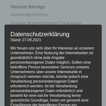
Neueste Beiträge
Geschenkgutscheine
Alpgäuer Brozeitbrettchen Treue Aktion
Unterschiedliche Brotzeitbretter mit
Datenschutzerklärung
Wunschgravur
Stand: 27.09.2021
Holz-Schlüsselanhänger
Wir freuen uns sehr über Ihr Interesse an unserem
Unternehmen. Eine Nutzung der Internetseiten ist
Holzpostkarten
grundsätzlich ohne jede Angabe
personenbezogener Daten möglich. Sofern eine
Kategorien
betroffene Person besondere Services unseres
Unternehmens über unsere Internetseite in
Aktion
Anspruch nehmen möchte, könnte jedoch eine
Verarbeitung personenbezogener Daten
Geschenkideen
erforderlich werden. Ist die Verarbeitung
personenbezogener Daten erforderlich und
Holzartikel
besteht für eine solche Verarbeitung keine
gesetzliche Grundlage, holen wir generell eine
Holzschilder
Einwilligung der betroffenen Person ein.