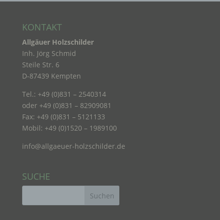
Betroffene Person ist jede identifizierte oder
identifizierbare natürliche Person, deren
KONTAKT
personenbezogene Daten von dem für die
Allgäuer Holzschilder
Verarbeitung Verantwortlichen verarbeitet werden.
Inh. Jörg Schmid
Steile Str. 6
c) Verarbeitung
D-87439 Kempten
Tel.: +49 (0)831 – 2540314
Verarbeitung ist jeder mit oder ohne Hilfe
oder +49 (0)831 – 82909081
automatisierter Verfahren ausgeführte Vorgang
Fax: +49 (0)831 – 5121133
oder jede solche Vorgangsreihe im
Mobil: +49 (0)1520 – 1989100
Zusammenhang mit personenbezogenen Daten
wie das Erheben, das Erfassen, die Organisation,
das Ordnen, die Speicherung, die Anpassung oder
info@allgaeuer-holzschilder.de
Veränderung, das Auslesen, das Abfragen, die
Verwendung, die Offenlegung durch Übermittlung,
Verbreitung oder eine andere Form der
SUCHE
Bereitstellung, den Abgleich oder die Verknüpfung,
die Einschränkung, das Löschen oder die
Vernichtung.