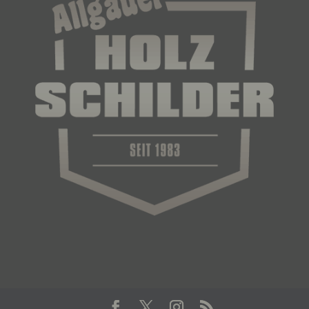
f) Pseudonymisierung
Pseudonymisierung ist die Verarbeitung
personenbezogener Daten in einer Weise, auf
welche die personenbezogenen Daten ohne
Hinzuziehung zusätzlicher Informationen nicht
mehr einer spezifischen betroffenen Person
zugeordnet werden können, sofern diese
zusätzlichen Informationen gesondert aufbewahrt
werden und technischen und organisatorischen
Maßnahmen unterliegen, die gewährleisten, dass
die personenbezogenen Daten nicht einer
identifizierten oder identifizierbaren natürlichen
Person zugewiesen werden.
g) Verantwortlicher oder für die Verarbeitung
Verantwortlicher
Verantwortlicher oder für die Verarbeitung
Verantwortlicher ist die natürliche oder juristische