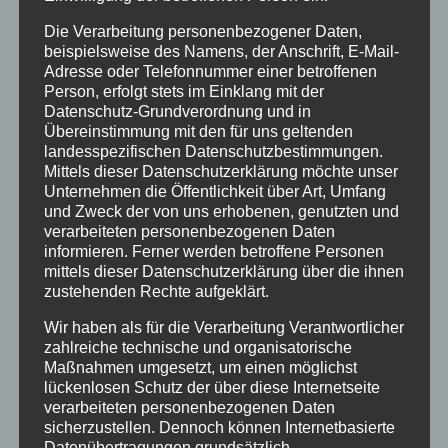
Info
Die Verarbeitung personenbezogener Daten,
Termine
beispielsweise des Namens, der Anschrift, E-Mail-
Adresse oder Telefonnummer einer betroffenen
Person, erfolgt stets im Einklang mit der
Archiv
Datenschutz-Grundverordnung und in
Übereinstimmung mit den für uns geltenden
April 2023
landesspezifischen Datenschutzbestimmungen.
Januar 2021
Mittels dieser Datenschutzerklärung möchte unser
Unternehmen die Öffentlichkeit über Art, Umfang
Juli 2020
und Zweck der von uns erhobenen, genutzten und
verarbeiteten personenbezogenen Daten
März 2018
informieren. Ferner werden betroffene Personen
mittels dieser Datenschutzerklärung über die ihnen
Dezember 2017
zustehenden Rechte aufgeklärt.
März 2017
Wir haben als für die Verarbeitung Verantwortlicher
zahlreiche technische und organisatorische
November 2016
Maßnahmen umgesetzt, um einen möglichst
August 2016
lückenlosen Schutz der über diese Internetseite
verarbeiteten personenbezogenen Daten
Juli 2016
sicherzustellen. Dennoch können Internetbasierte
Datenübertragungen grundsätzlich