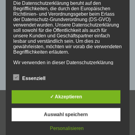
holzgeschenke
holzpostkarten
holzprodukte
Die Datenschutzerklärung beruht auf den
Begrifflichkeiten, die durch den Europäischen
holzschild
holzschilder
holzwaren
individuell
Richtlinien- und Verordnungsgeber beim Erlass
der Datenschutz-Grundverordnung (DS-GVO)
kempten
laser
lasergravur
lasergravuren
messe
verwendet wurden. Unsere Datenschutzerklärung
soll sowohl für die Öffentlichkeit als auch für
messestand
post
schild
schilder
schilder aus holz
unsere Kunden und Geschäftspartner einfach
lesbar und verständlich sein. Um dies zu
sulzberg
weihnachten
weihnachtsgeschenke
gewährleisten, möchten wir vorab die verwendeten
Begrifflichkeiten erläutern.
weihnachtsmarkt
werbeartikel
werbemittel
Wir verwenden in dieser Datenschutzerklärung
werbeschilder
werbung
_horizontal
unter anderem die folgenden Begriffe:
Essenziell
a) personenbezogene Daten
✓ Akzeptieren
KONTAKT
Personenbezogene Daten sind alle Informationen,
Auswahl speichern
Allgäuer Holzschilder
die sich auf eine identifizierte oder identifizierbare
natürliche Person (im Folgenden „betroffene
Inh. Jörg Schmid
Person") beziehen. Als identifizierbar wird eine
Personalisieren
Steile Str. 6
natürliche Person angesehen, die direkt oder