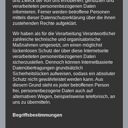
und Zweck der von uns erhobenen, genutzten und
Januar 2016
verarbeiteten personenbezogenen Daten
November 2015
informieren. Ferner werden betroffene Personen
mittels dieser Datenschutzerklärung über die ihnen
September 2015
zustehenden Rechte aufgeklärt.
August 2015
Wir haben als für die Verarbeitung Verantwortlicher
zahlreiche technische und organisatorische
Juli 2015
Maßnahmen umgesetzt, um einen möglichst
lückenlosen Schutz der über diese Internetseite
Juni 2015
verarbeiteten personenbezogenen Daten
sicherzustellen. Dennoch können Internetbasierte
Schlagworte
Datenübertragungen grundsätzlich
Sicherheitslücken aufweisen, sodass ein absoluter
allgäu
Allgäuer Festwoche
allgäuer holzschilder
Schutz nicht gewährleistet werden kann. Aus
diesem Grund steht es jeder betroffenen Person
angebote
aus holz
ausstellung
bayern
echtholz
frei, personenbezogene Daten auch auf
alternativen Wegen, beispielsweise telefonisch, an
einzelanfertigungen
firmenschilder
gelasert
uns zu übermitteln.
geschenk
geschenkartikel
geschenkidee
handwerk
Begriffsbestimmungen
holz
holzartikel
holzbearbeitung
holzbrett