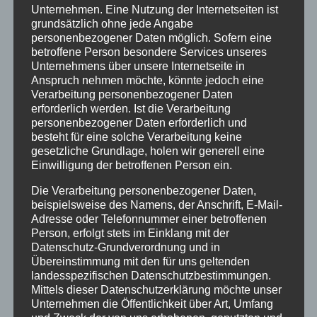
Unternehmen. Eine Nutzung der Internetseiten ist
Januar 2021
grundsätzlich ohne jede Angabe
personenbezogener Daten möglich. Sofern eine
Juli 2020
betroffene Person besondere Services unseres
März 2018
Unternehmens über unsere Internetseite in
Anspruch nehmen möchte, könnte jedoch eine
Dezember 2017
Verarbeitung personenbezogener Daten
erforderlich werden. Ist die Verarbeitung
März 2017
personenbezogener Daten erforderlich und
besteht für eine solche Verarbeitung keine
November 2016
gesetzliche Grundlage, holen wir generell eine
Einwilligung der betroffenen Person ein.
August 2016
Die Verarbeitung personenbezogener Daten,
Juli 2016
beispielsweise des Namens, der Anschrift, E-Mail-
Juni 2016
Adresse oder Telefonnummer einer betroffenen
Person, erfolgt stets im Einklang mit der
Mai 2016
Datenschutz-Grundverordnung und in
Übereinstimmung mit den für uns geltenden
März 2016
landesspezifischen Datenschutzbestimmungen.
Mittels dieser Datenschutzerklärung möchte unser
Februar 2016
Unternehmen die Öffentlichkeit über Art, Umfang