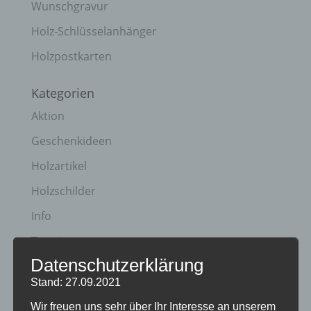
Wunschgravur
Holz-Schlüsselanhänger
Holzpostkarten
Kategorien
Aktion
Geschenkideen
Holzartikel
Holzschilder
Info
Termine
Datenschutzerklärung
Archiv
Stand: 27.09.2021
April 2023
Wir freuen uns sehr über Ihr Interesse an unserem