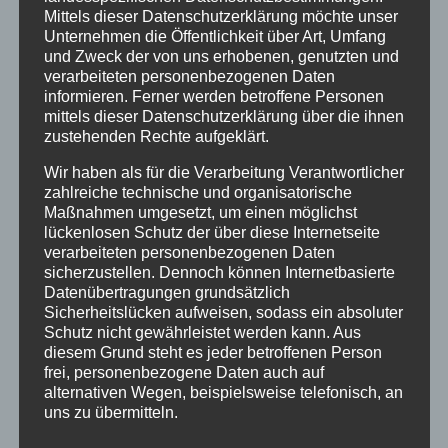
Juni 2016
Mittels dieser Datenschutzerklärung möchte unser
Unternehmen die Öffentlichkeit über Art, Umfang
Mai 2016
und Zweck der von uns erhobenen, genutzten und
verarbeiteten personenbezogenen Daten
März 2016
informieren. Ferner werden betroffene Personen
mittels dieser Datenschutzerklärung über die ihnen
Februar 2016
zustehenden Rechte aufgeklärt.
Januar 2016
Wir haben als für die Verarbeitung Verantwortlicher
zahlreiche technische und organisatorische
November 2015
Maßnahmen umgesetzt, um einen möglichst
September 2015
lückenlosen Schutz der über diese Internetseite
verarbeiteten personenbezogenen Daten
August 2015
sicherzustellen. Dennoch können Internetbasierte
Datenübertragungen grundsätzlich
Juli 2015
Sicherheitslücken aufweisen, sodass ein absoluter
Schutz nicht gewährleistet werden kann. Aus
Juni 2015
diesem Grund steht es jeder betroffenen Person
frei, personenbezogene Daten auch auf
Schlagworte
alternativen Wegen, beispielsweise telefonisch, an
uns zu übermitteln.
allgäu
Allgäuer Festwoche
allgäuer holzschilder