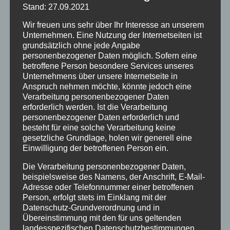
Stand: 27.09.2021
Info
Wir freuen uns sehr über Ihr Interesse an unserem
Termine
Unternehmen. Eine Nutzung der Internetseiten ist
grundsätzlich ohne jede Angabe
Archiv
personenbezogener Daten möglich. Sofern eine
betroffene Person besondere Services unseres
April 2023
Unternehmens über unsere Internetseite in
Anspruch nehmen möchte, könnte jedoch eine
Januar 2021
Verarbeitung personenbezogener Daten
erforderlich werden. Ist die Verarbeitung
Juli 2020
personenbezogener Daten erforderlich und
März 2018
besteht für eine solche Verarbeitung keine
gesetzliche Grundlage, holen wir generell eine
Dezember 2017
Einwilligung der betroffenen Person ein.
März 2017
Die Verarbeitung personenbezogener Daten,
beispielsweise des Namens, der Anschrift, E-Mail-
November 2016
Adresse oder Telefonnummer einer betroffenen
Person, erfolgt stets im Einklang mit der
August 2016
Datenschutz-Grundverordnung und in
Übereinstimmung mit den für uns geltenden
Juli 2016
landesspezifischen Datenschutzbestimmungen.