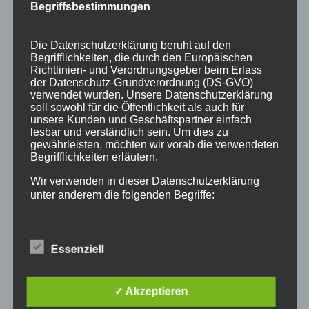
Begriffsbestimmungen
angebote
aus holz
ausstellung
bayern
echtholz
einzelanfertigungen
firmenschilder
gelasert
Die Datenschutzerklärung beruht auf den
Begrifflichkeiten, die durch den Europäischen
geschenk
geschenkartikel
geschenkidee
handwerk
Richtlinien- und Verordnungsgeber beim Erlass
der Datenschutz-Grundverordnung (DS-GVO)
holz
holzartikel
holzbearbeitung
holzbrett
verwendet wurden. Unsere Datenschutzerklärung
soll sowohl für die Öffentlichkeit als auch für
holzgeschenke
holzpostkarten
holzprodukte
unsere Kunden und Geschäftspartner einfach
lesbar und verständlich sein. Um dies zu
holzschild
holzschilder
holzwaren
individuell
gewährleisten, möchten wir vorab die verwendeten
Begrifflichkeiten erläutern.
kempten
laser
lasergravur
lasergravuren
messe
Wir verwenden in dieser Datenschutzerklärung
messestand
post
schild
schilder
schilder aus holz
unter anderem die folgenden Begriffe:
sulzberg
weihnachten
weihnachtsgeschenke
weihnachtsmarkt
werbeartikel
werbemittel
Essenziell
a) personenbezogene Daten
werbeschilder
werbung
_horizontal
Personenbezogene Daten sind alle Informationen,
✓ Akzeptieren
die sich auf eine identifizierte oder identifizierbare