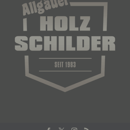
e) Profiling
Profiling ist jede Art der automatisierten
Verarbeitung personenbezogener Daten, die darin
besteht, dass diese personenbezogenen Daten
verwendet werden, um bestimmte persönliche
Aspekte, die sich auf eine natürliche Person
beziehen, zu bewerten, insbesondere, um Aspekte
bezüglich Arbeitsleistung, wirtschaftlicher Lage,
Gesundheit, persönlicher Vorlieben, Interessen,
Zuverlässigkeit, Verhalten, Aufenthaltsort oder
Ortswechsel dieser natürlichen Person zu
analysieren oder vorherzusagen.
f) Pseudonymisierung
Pseudonymisierung ist die Verarbeitung
personenbezogener Daten in einer Weise, auf
welche die personenbezogenen Daten ohne
Hinzuziehung zusätzlicher Informationen nicht