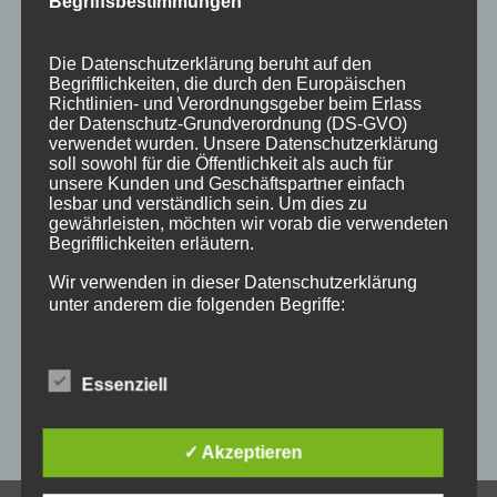
Begriffsbestimmungen
einzelanfertigungen
firmenschilder
gelasert
Die Datenschutzerklärung beruht auf den
geschenk
geschenkartikel
geschenkidee
handwerk
Begrifflichkeiten, die durch den Europäischen
Richtlinien- und Verordnungsgeber beim Erlass
holz
holzartikel
holzbearbeitung
holzbrett
der Datenschutz-Grundverordnung (DS-GVO)
verwendet wurden. Unsere Datenschutzerklärung
holzgeschenke
holzpostkarten
holzprodukte
soll sowohl für die Öffentlichkeit als auch für
unsere Kunden und Geschäftspartner einfach
holzschild
holzschilder
holzwaren
individuell
lesbar und verständlich sein. Um dies zu
gewährleisten, möchten wir vorab die verwendeten
kempten
laser
lasergravur
lasergravuren
messe
Begrifflichkeiten erläutern.
messestand
post
schild
schilder
schilder aus holz
Wir verwenden in dieser Datenschutzerklärung
unter anderem die folgenden Begriffe:
sulzberg
weihnachten
weihnachtsgeschenke
weihnachtsmarkt
werbeartikel
werbemittel
Essenziell
werbeschilder
werbung
_horizontal
a) personenbezogene Daten
✓ Akzeptieren
Personenbezogene Daten sind alle Informationen,
die sich auf eine identifizierte oder identifizierbare
natürliche Person (im Folgenden „betroffene