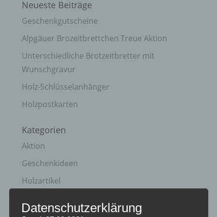
Neueste Beiträge
Geschenkgutscheine
Alpgäuer Brozeitbrettchen Treue Aktion
Unterschiedliche Brotzeitbretter mit
Wunschgravur
Holz-Schlüsselanhänger
Holzpostkarten
Kategorien
Aktion
Geschenkideen
Holzartikel
Holzschilder
Datenschutzerklärung
Info