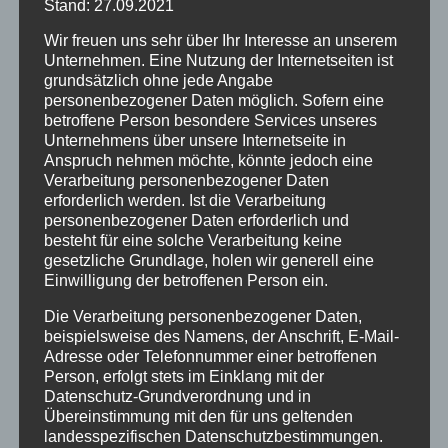
Stand: 27.09.2021
Termine
Wir freuen uns sehr über Ihr Interesse an unserem
Unternehmen. Eine Nutzung der Internetseiten ist
grundsätzlich ohne jede Angabe
Archiv
personenbezogener Daten möglich. Sofern eine
April 2023
betroffene Person besondere Services unseres
Unternehmens über unsere Internetseite in
Januar 2021
Anspruch nehmen möchte, könnte jedoch eine
Verarbeitung personenbezogener Daten
Juli 2020
erforderlich werden. Ist die Verarbeitung
personenbezogener Daten erforderlich und
März 2018
besteht für eine solche Verarbeitung keine
gesetzliche Grundlage, holen wir generell eine
Dezember 2017
Einwilligung der betroffenen Person ein.
März 2017
Die Verarbeitung personenbezogener Daten,
November 2016
beispielsweise des Namens, der Anschrift, E-Mail-
Adresse oder Telefonnummer einer betroffenen
August 2016
Person, erfolgt stets im Einklang mit der
Datenschutz-Grundverordnung und in
Juli 2016
Übereinstimmung mit den für uns geltenden
landesspezifischen Datenschutzbestimmungen.
Juni 2016