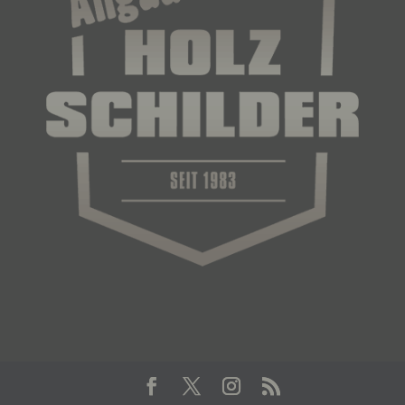
e) Profiling
Profiling ist jede Art der automatisierten
Verarbeitung personenbezogener Daten, die darin
besteht, dass diese personenbezogenen Daten
verwendet werden, um bestimmte persönliche
Aspekte, die sich auf eine natürliche Person
beziehen, zu bewerten, insbesondere, um Aspekte
bezüglich Arbeitsleistung, wirtschaftlicher Lage,
Gesundheit, persönlicher Vorlieben, Interessen,
Zuverlässigkeit, Verhalten, Aufenthaltsort oder
Ortswechsel dieser natürlichen Person zu
analysieren oder vorherzusagen.
f) Pseudonymisierung
Pseudonymisierung ist die Verarbeitung
personenbezogener Daten in einer Weise, auf
welche die personenbezogenen Daten ohne
Hinzuziehung zusätzlicher Informationen nicht
mehr einer spezifischen betroffenen Person