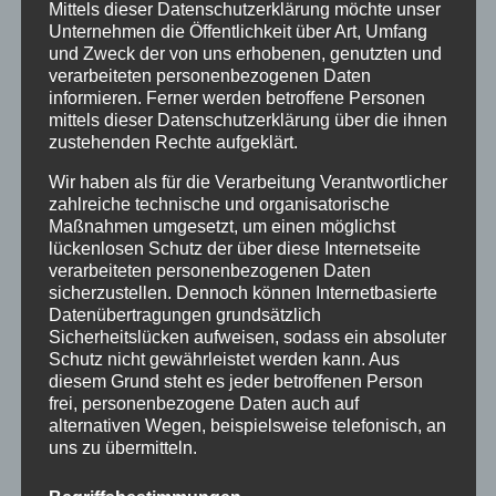
Mittels dieser Datenschutzerklärung möchte unser
Unternehmen die Öffentlichkeit über Art, Umfang
Mai 2016
und Zweck der von uns erhobenen, genutzten und
März 2016
verarbeiteten personenbezogenen Daten
informieren. Ferner werden betroffene Personen
Februar 2016
mittels dieser Datenschutzerklärung über die ihnen
zustehenden Rechte aufgeklärt.
Januar 2016
Wir haben als für die Verarbeitung Verantwortlicher
November 2015
zahlreiche technische und organisatorische
Maßnahmen umgesetzt, um einen möglichst
September 2015
lückenlosen Schutz der über diese Internetseite
verarbeiteten personenbezogenen Daten
August 2015
sicherzustellen. Dennoch können Internetbasierte
Juli 2015
Datenübertragungen grundsätzlich
Sicherheitslücken aufweisen, sodass ein absoluter
Juni 2015
Schutz nicht gewährleistet werden kann. Aus
diesem Grund steht es jeder betroffenen Person
frei, personenbezogene Daten auch auf
Schlagworte
alternativen Wegen, beispielsweise telefonisch, an
uns zu übermitteln.
allgäu
Allgäuer Festwoche
allgäuer holzschilder
angebote
aus holz
ausstellung
bayern
echtholz