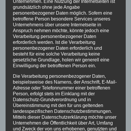
Unternehmen. Eine Nutzung der Internetseiten ist
grundsätzlich ohne jede Angabe
Juli 2020
personenbezogener Daten möglich. Sofern eine
März 2018
betroffene Person besondere Services unseres
Unternehmens über unsere Internetseite in
Dezember 2017
Anspruch nehmen möchte, könnte jedoch eine
Verarbeitung personenbezogener Daten
März 2017
erforderlich werden. Ist die Verarbeitung
personenbezogener Daten erforderlich und
November 2016
besteht für eine solche Verarbeitung keine
gesetzliche Grundlage, holen wir generell eine
August 2016
Einwilligung der betroffenen Person ein.
Juli 2016
Die Verarbeitung personenbezogener Daten,
Juni 2016
beispielsweise des Namens, der Anschrift, E-Mail-
Adresse oder Telefonnummer einer betroffenen
Mai 2016
Person, erfolgt stets im Einklang mit der
Datenschutz-Grundverordnung und in
März 2016
Übereinstimmung mit den für uns geltenden
landesspezifischen Datenschutzbestimmungen.
Februar 2016
Mittels dieser Datenschutzerklärung möchte unser
Unternehmen die Öffentlichkeit über Art, Umfang
Januar 2016
und Zweck der von uns erhobenen, genutzten und