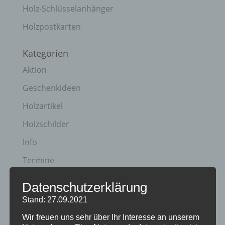
Holz-Schlüsselanhänger
Holzpostkarten
Kategorien
Aktion
Geschenkideen
Holzartikel
Holzschilder
Info
Termine
Datenschutzerklärung
Archiv
Stand: 27.09.2021
April 2023
Wir freuen uns sehr über Ihr Interesse an unserem
Januar 2021