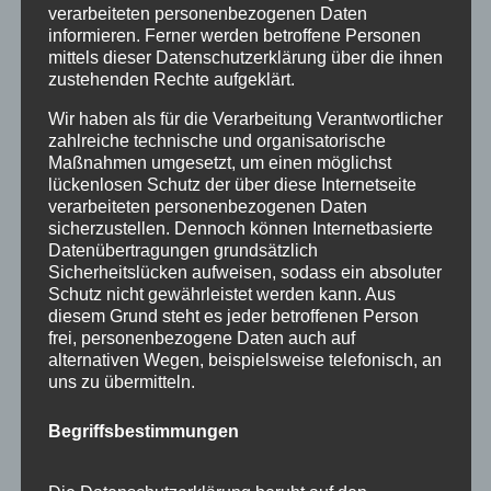
November 2015
verarbeiteten personenbezogenen Daten
informieren. Ferner werden betroffene Personen
September 2015
mittels dieser Datenschutzerklärung über die ihnen
zustehenden Rechte aufgeklärt.
August 2015
Wir haben als für die Verarbeitung Verantwortlicher
Juli 2015
zahlreiche technische und organisatorische
Maßnahmen umgesetzt, um einen möglichst
Juni 2015
lückenlosen Schutz der über diese Internetseite
verarbeiteten personenbezogenen Daten
Schlagworte
sicherzustellen. Dennoch können Internetbasierte
Datenübertragungen grundsätzlich
allgäu
Allgäuer Festwoche
allgäuer holzschilder
Sicherheitslücken aufweisen, sodass ein absoluter
Schutz nicht gewährleistet werden kann. Aus
angebote
aus holz
ausstellung
bayern
echtholz
diesem Grund steht es jeder betroffenen Person
frei, personenbezogene Daten auch auf
einzelanfertigungen
firmenschilder
gelasert
alternativen Wegen, beispielsweise telefonisch, an
uns zu übermitteln.
geschenk
geschenkartikel
geschenkidee
handwerk
holz
holzartikel
holzbearbeitung
holzbrett
Begriffsbestimmungen
holzgeschenke
holzpostkarten
holzprodukte