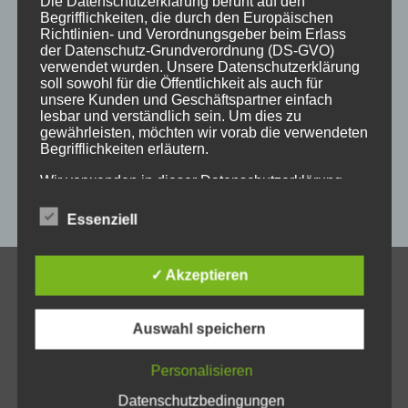
Die Datenschutzerklärung beruht auf den
holzschild
holzschilder
holzwaren
individuell
Begrifflichkeiten, die durch den Europäischen
Richtlinien- und Verordnungsgeber beim Erlass
kempten
laser
lasergravur
lasergravuren
messe
der Datenschutz-Grundverordnung (DS-GVO)
verwendet wurden. Unsere Datenschutzerklärung
messestand
post
schild
schilder
schilder aus holz
soll sowohl für die Öffentlichkeit als auch für
unsere Kunden und Geschäftspartner einfach
sulzberg
weihnachten
weihnachtsgeschenke
lesbar und verständlich sein. Um dies zu
gewährleisten, möchten wir vorab die verwendeten
weihnachtsmarkt
werbeartikel
werbemittel
Begrifflichkeiten erläutern.
werbeschilder
werbung
_horizontal
Wir verwenden in dieser Datenschutzerklärung
unter anderem die folgenden Begriffe:
Essenziell
a) personenbezogene Daten
✓ Akzeptieren
KONTAKT
Allgäuer Holzschilder
Personenbezogene Daten sind alle Informationen,
Auswahl speichern
die sich auf eine identifizierte oder identifizierbare
Inh. Jörg Schmid
natürliche Person (im Folgenden „betroffene
Steile Str. 6
Personalisieren
Person") beziehen. Als identifizierbar wird eine
D-87439 Kempten
natürliche Person angesehen, die direkt oder
Datenschutzbedingungen
indirekt, insbesondere mittels Zuordnung zu einer