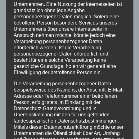
Unternehmen. Eine Nutzung der Internetseiten ist
Januar 2021
grundsätzlich ohne jede Angabe
personenbezogener Daten möglich. Sofern eine
Juli 2020
betroffene Person besondere Services unseres
März 2018
Unternehmens über unsere Internetseite in
Anspruch nehmen möchte, könnte jedoch eine
Dezember 2017
Verarbeitung personenbezogener Daten
erforderlich werden. Ist die Verarbeitung
März 2017
personenbezogener Daten erforderlich und
besteht für eine solche Verarbeitung keine
November 2016
gesetzliche Grundlage, holen wir generell eine
Einwilligung der betroffenen Person ein.
August 2016
Die Verarbeitung personenbezogener Daten,
Juli 2016
beispielsweise des Namens, der Anschrift, E-Mail-
Juni 2016
Adresse oder Telefonnummer einer betroffenen
Person, erfolgt stets im Einklang mit der
Mai 2016
Datenschutz-Grundverordnung und in
Übereinstimmung mit den für uns geltenden
März 2016
landesspezifischen Datenschutzbestimmungen.
Mittels dieser Datenschutzerklärung möchte unser
Februar 2016
Unternehmen die Öffentlichkeit über Art, Umfang