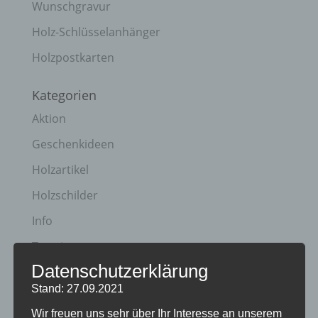
Wunschgravur
Holz-Schlüsselanhänger
Holzpostkarten
Kategorien
Aktion
Geschenkideen
Holzartikel
Holzschilder
Info
Termine
Datenschutzerklärung
Archiv
Stand: 27.09.2021
April 2023
Wir freuen uns sehr über Ihr Interesse an unserem