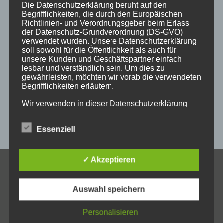
holzgeschenke
holzpostkarten
holzprodukte
Die Datenschutzerklärung beruht auf den
Begrifflichkeiten, die durch den Europäischen
holzschild
holzschilder
holzwaren
individuell
Richtlinien- und Verordnungsgeber beim Erlass
der Datenschutz-Grundverordnung (DS-GVO)
kempten
laser
lasergravur
lasergravuren
messe
verwendet wurden. Unsere Datenschutzerklärung
soll sowohl für die Öffentlichkeit als auch für
messestand
post
schild
schilder
schilder aus holz
unsere Kunden und Geschäftspartner einfach
lesbar und verständlich sein. Um dies zu
sulzberg
weihnachten
weihnachtsgeschenke
gewährleisten, möchten wir vorab die verwendeten
Begrifflichkeiten erläutern.
weihnachtsmarkt
werbeartikel
werbemittel
Wir verwenden in dieser Datenschutzerklärung
werbeschilder
werbung
_horizontal
unter anderem die folgenden Begriffe:
Essenziell
a) personenbezogene Daten
✓ Akzeptieren
KONTAKT
Personenbezogene Daten sind alle Informationen,
Auswahl speichern
Allgäuer Holzschilder
die sich auf eine identifizierte oder identifizierbare
natürliche Person (im Folgenden „betroffene
Inh. Jörg Schmid
Person") beziehen. Als identifizierbar wird eine
Personalisieren
Steile Str. 6
natürliche Person angesehen, die direkt oder