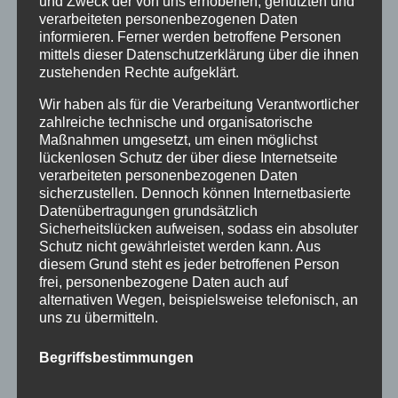
und Zweck der von uns erhobenen, genutzten und
Januar 2016
verarbeiteten personenbezogenen Daten
November 2015
informieren. Ferner werden betroffene Personen
mittels dieser Datenschutzerklärung über die ihnen
September 2015
zustehenden Rechte aufgeklärt.
August 2015
Wir haben als für die Verarbeitung Verantwortlicher
zahlreiche technische und organisatorische
Juli 2015
Maßnahmen umgesetzt, um einen möglichst
lückenlosen Schutz der über diese Internetseite
Juni 2015
verarbeiteten personenbezogenen Daten
sicherzustellen. Dennoch können Internetbasierte
Schlagworte
Datenübertragungen grundsätzlich
Sicherheitslücken aufweisen, sodass ein absoluter
allgäu
Allgäuer Festwoche
allgäuer holzschilder
Schutz nicht gewährleistet werden kann. Aus
diesem Grund steht es jeder betroffenen Person
angebote
aus holz
ausstellung
bayern
echtholz
frei, personenbezogene Daten auch auf
alternativen Wegen, beispielsweise telefonisch, an
einzelanfertigungen
firmenschilder
gelasert
uns zu übermitteln.
geschenk
geschenkartikel
geschenkidee
handwerk
Begriffsbestimmungen
holz
holzartikel
holzbearbeitung
holzbrett