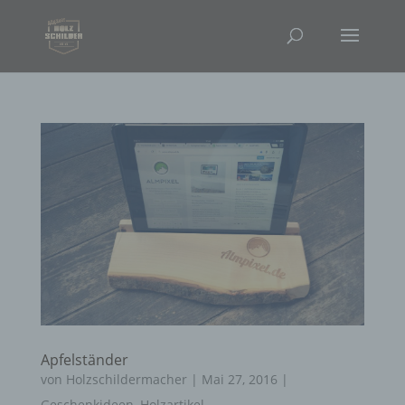
Apfelständer
von
Holzschildermacher
|
Mai 27, 2016
|
Geschenkideen
,
Holzartikel