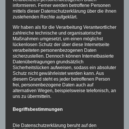
September 2015
informieren. Ferner werden betroffene Personen
mittels dieser Datenschutzerklärung über die ihnen
August 2015
zustehenden Rechte aufgeklärt.
Juli 2015
Wir haben als für die Verarbeitung Verantwortlicher
zahlreiche technische und organisatorische
Juni 2015
Maßnahmen umgesetzt, um einen möglichst
lückenlosen Schutz der über diese Internetseite
Schlagworte
verarbeiteten personenbezogenen Daten
sicherzustellen. Dennoch können Internetbasierte
allgäu
Allgäuer Festwoche
allgäuer holzschilder
Datenübertragungen grundsätzlich
Sicherheitslücken aufweisen, sodass ein absoluter
angebote
aus holz
ausstellung
bayern
echtholz
Schutz nicht gewährleistet werden kann. Aus
diesem Grund steht es jeder betroffenen Person
einzelanfertigungen
firmenschilder
gelasert
frei, personenbezogene Daten auch auf
geschenk
geschenkartikel
geschenkidee
handwerk
alternativen Wegen, beispielsweise telefonisch, an
uns zu übermitteln.
holz
holzartikel
holzbearbeitung
holzbrett
Begriffsbestimmungen
holzgeschenke
holzpostkarten
holzprodukte
holzschild
holzschilder
holzwaren
individuell
Die Datenschutzerklärung beruht auf den