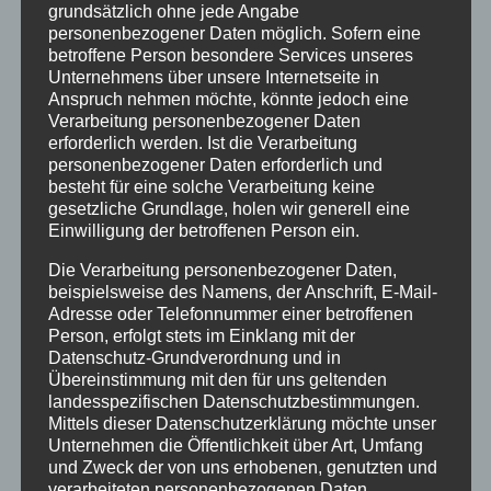
grundsätzlich ohne jede Angabe
März 2018
personenbezogener Daten möglich. Sofern eine
betroffene Person besondere Services unseres
Dezember 2017
Unternehmens über unsere Internetseite in
Anspruch nehmen möchte, könnte jedoch eine
März 2017
Verarbeitung personenbezogener Daten
erforderlich werden. Ist die Verarbeitung
November 2016
personenbezogener Daten erforderlich und
August 2016
besteht für eine solche Verarbeitung keine
gesetzliche Grundlage, holen wir generell eine
Juli 2016
Einwilligung der betroffenen Person ein.
Juni 2016
Die Verarbeitung personenbezogener Daten,
beispielsweise des Namens, der Anschrift, E-Mail-
Mai 2016
Adresse oder Telefonnummer einer betroffenen
Person, erfolgt stets im Einklang mit der
März 2016
Datenschutz-Grundverordnung und in
Übereinstimmung mit den für uns geltenden
Februar 2016
landesspezifischen Datenschutzbestimmungen.
Januar 2016
Mittels dieser Datenschutzerklärung möchte unser
Unternehmen die Öffentlichkeit über Art, Umfang
November 2015
und Zweck der von uns erhobenen, genutzten und
verarbeiteten personenbezogenen Daten