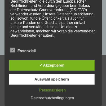
Begrifflichkeiten, die durch den Europäischen
kempten
laser
lasergravur
lasergravuren
messe
Richtlinien- und Verordnungsgeber beim Erlass
der Datenschutz-Grundverordnung (DS-GVO)
messestand
post
schild
schilder
schilder aus holz
verwendet wurden. Unsere Datenschutzerklärung
soll sowohl für die Öffentlichkeit als auch für
sulzberg
weihnachten
weihnachtsgeschenke
unsere Kunden und Geschäftspartner einfach
lesbar und verständlich sein. Um dies zu
weihnachtsmarkt
werbeartikel
werbemittel
gewährleisten, möchten wir vorab die verwendeten
Begrifflichkeiten erläutern.
werbeschilder
werbung
_horizontal
Wir verwenden in dieser Datenschutzerklärung
unter anderem die folgenden Begriffe:
Essenziell
✓ Akzeptieren
KONTAKT
a) personenbezogene Daten
Allgäuer Holzschilder
Auswahl speichern
Inh. Jörg Schmid
Personenbezogene Daten sind alle Informationen,
Steile Str. 6
die sich auf eine identifizierte oder identifizierbare
natürliche Person (im Folgenden „betroffene
Personalisieren
D-87439 Kempten
Person") beziehen. Als identifizierbar wird eine
natürliche Person angesehen, die direkt oder
Datenschutzbedingungen
Tel.: +49 (0)831 – 2540314
indirekt, insbesondere mittels Zuordnung zu einer
oder +49 (0)831 – 82909081