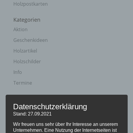
Holzpostkarten
Kategorien
Aktion
Geschenkideen
Holzartikel
Holzschilder
Info
Termine
Archiv
Datenschutzerklärung
April 2023
Stand: 27.09.2021
Januar 2021
Wir freuen uns sehr über Ihr Interesse an unserem
Juli 2020
Unternehmen. Eine Nutzung der Internetseiten ist