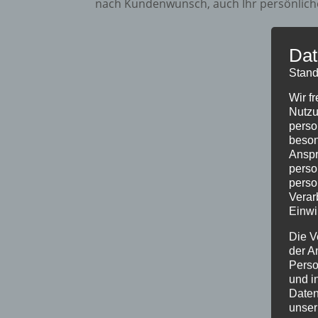
nach Kundenwunsch, auch Ihr persönliches 
Dat
Stand
Wir f
Nutzu
perso
beson
Anspr
perso
perso
Verar
Einwi
Die V
der A
Perso
und i
Daten
unser