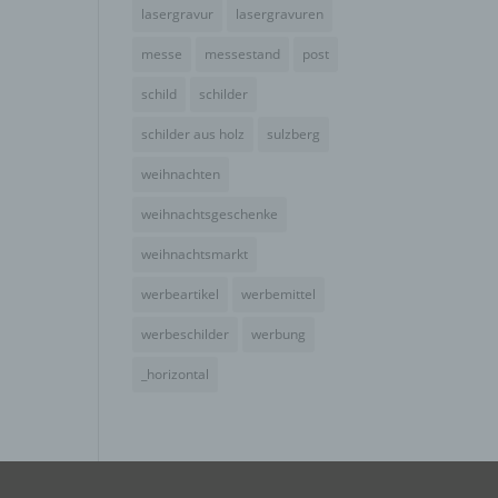
e
lasergravur
lasergravuren
ng
messe
messestand
post
schild
schilder
schilder aus holz
sulzberg
weihnachten
hang
weihnachtsgeschenke
weihnachtsmarkt
der
werbeartikel
werbemittel
g, das
werbeschilder
werbung
_horizontal