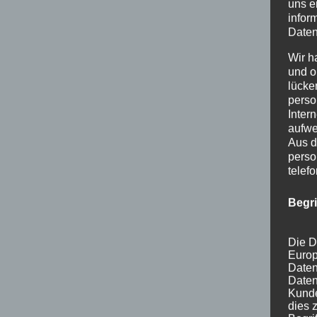
uns e
infor
Daten
Wir h
und o
lücke
perso
Inter
aufwe
Aus d
perso
telef
Begr
Die D
Europ
Daten
Daten
Kunde
dies 