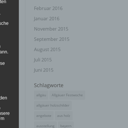
ten
Februar 2016
.
Januar 2016
ische
November 2015
September 2015
n
August 2015
ann.
Juli 2015
ise
Juni 2015
Schlagworte
allgäu
Allgäuer Festwoche
 den
allgäuer holzschilder
e
nsere
angebote
aus holz
 Um
ausstellung
bayern