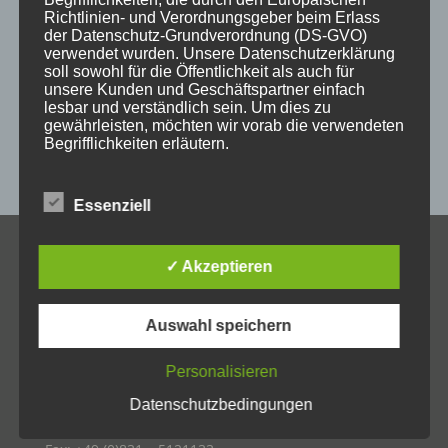
Richtlinien- und Verordnungsgeber beim Erlass
messestand
post
schild
schilder
schilder aus holz
der Datenschutz-Grundverordnung (DS-GVO)
verwendet wurden. Unsere Datenschutzerklärung
sulzberg
weihnachten
weihnachtsgeschenke
soll sowohl für die Öffentlichkeit als auch für
unsere Kunden und Geschäftspartner einfach
weihnachtsmarkt
werbeartikel
werbemittel
lesbar und verständlich sein. Um dies zu
gewährleisten, möchten wir vorab die verwendeten
werbeschilder
werbung
_horizontal
Begrifflichkeiten erläutern.
Wir verwenden in dieser Datenschutzerklärung
unter anderem die folgenden Begriffe:
Essenziell
KONTAKT
✓ Akzeptieren
a) personenbezogene Daten
Allgäuer Holzschilder
Inh. Jörg Schmid
Auswahl speichern
Personenbezogene Daten sind alle Informationen,
Steile Str. 6
die sich auf eine identifizierte oder identifizierbare
D-87439 Kempten
natürliche Person (im Folgenden „betroffene
Personalisieren
Person") beziehen. Als identifizierbar wird eine
Tel.: +49 (0)831 – 2540314
Datenschutzbedingungen
natürliche Person angesehen, die direkt oder
indirekt, insbesondere mittels Zuordnung zu einer
oder +49 (0)831 – 82909081
Kennung wie einem Namen, zu einer