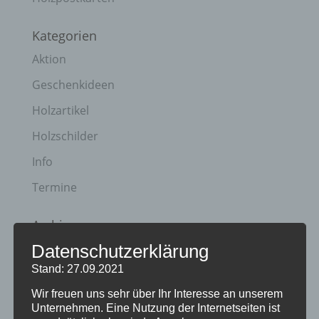
Kategorien
Aktion
Geschenkideen
Holzartikel
Holzschilder
Info
Termine
Archiv
Datenschutzerklärung
April 2023
Stand: 27.09.2021
Januar 2021
Wir freuen uns sehr über Ihr Interesse an unserem
Juli 2020
Unternehmen. Eine Nutzung der Internetseiten ist