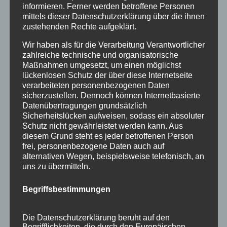
informieren. Ferner werden betroffene Personen
August 2015
mittels dieser Datenschutzerklärung über die ihnen
zustehenden Rechte aufgeklärt.
Juli 2015
Wir haben als für die Verarbeitung Verantwortlicher
Juni 2015
zahlreiche technische und organisatorische
Maßnahmen umgesetzt, um einen möglichst
lückenlosen Schutz der über diese Internetseite
Schlagworte
verarbeiteten personenbezogenen Daten
sicherzustellen. Dennoch können Internetbasierte
allgäu
Allgäuer Festwoche
allgäuer holzschilder
Datenübertragungen grundsätzlich
angebote
aus holz
ausstellung
bayern
echtholz
Sicherheitslücken aufweisen, sodass ein absoluter
Schutz nicht gewährleistet werden kann. Aus
einzelanfertigungen
firmenschilder
gelasert
diesem Grund steht es jeder betroffenen Person
frei, personenbezogene Daten auch auf
geschenk
geschenkartikel
geschenkidee
handwerk
alternativen Wegen, beispielsweise telefonisch, an
uns zu übermitteln.
holz
holzartikel
holzbearbeitung
holzbrett
holzgeschenke
holzpostkarten
holzprodukte
Begriffsbestimmungen
holzschild
holzschilder
holzwaren
individuell
Die Datenschutzerklärung beruht auf den
kempten
laser
lasergravur
lasergravuren
messe
Begrifflichkeiten, die durch den Europäischen