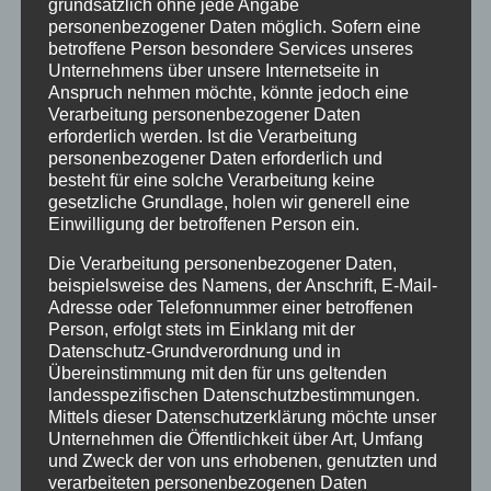
grundsätzlich ohne jede Angabe
März 2018
personenbezogener Daten möglich. Sofern eine
Dezember 2017
betroffene Person besondere Services unseres
Unternehmens über unsere Internetseite in
März 2017
Anspruch nehmen möchte, könnte jedoch eine
Verarbeitung personenbezogener Daten
November 2016
erforderlich werden. Ist die Verarbeitung
personenbezogener Daten erforderlich und
August 2016
besteht für eine solche Verarbeitung keine
gesetzliche Grundlage, holen wir generell eine
Juli 2016
Einwilligung der betroffenen Person ein.
Juni 2016
Die Verarbeitung personenbezogener Daten,
Mai 2016
beispielsweise des Namens, der Anschrift, E-Mail-
Adresse oder Telefonnummer einer betroffenen
März 2016
Person, erfolgt stets im Einklang mit der
Datenschutz-Grundverordnung und in
Februar 2016
Übereinstimmung mit den für uns geltenden
landesspezifischen Datenschutzbestimmungen.
Januar 2016
Mittels dieser Datenschutzerklärung möchte unser
Unternehmen die Öffentlichkeit über Art, Umfang
November 2015
und Zweck der von uns erhobenen, genutzten und
September 2015
verarbeiteten personenbezogenen Daten