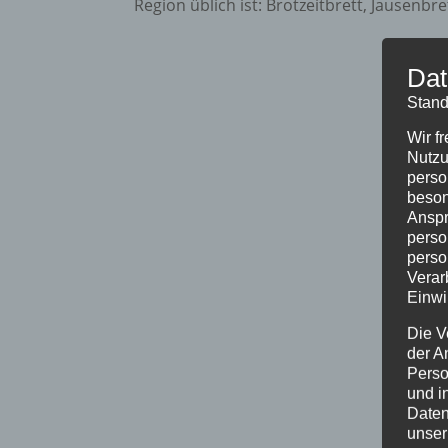
Region üblich ist: Brotzeitbrett, Jausenbre
Dat
Stand
Wir f
Nutzu
perso
beson
Anspr
perso
perso
Verar
Einwi
Die V
der A
Perso
und i
Daten
unser