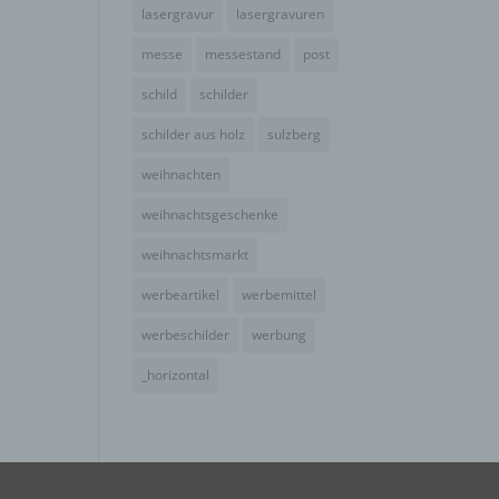
e
lasergravur
lasergravuren
ng
messe
messestand
post
schild
schilder
schilder aus holz
sulzberg
weihnachten
hang
weihnachtsgeschenke
weihnachtsmarkt
der
werbeartikel
werbemittel
g, das
werbeschilder
werbung
_horizontal