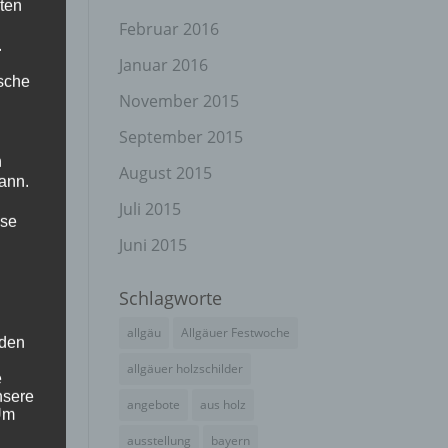
ten
Februar 2016
.
Januar 2016
ische
November 2015
September 2015
n
August 2015
ann.
Juli 2015
ise
Juni 2015
Schlagworte
allgäu
Allgäuer Festwoche
 den
allgäuer holzschilder
e
nsere
angebote
aus holz
 Um
ausstellung
bayern