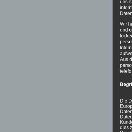
uns e
infor
Daten
Wir h
und o
lücke
perso
Inter
aufwe
Aus d
perso
telef
Begr
Die D
Europ
Daten
Daten
Kunde
dies 