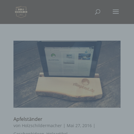
Apfelständer
von
Holzschildermacher
|
Mai 27, 2016
|
Geschenkideen
,
Holzartikel