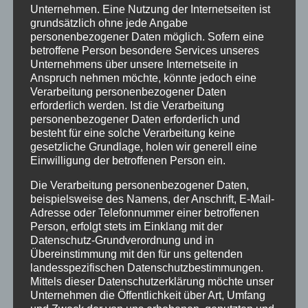
Unternehmen. Eine Nutzung der Internetseiten ist
Januar 2021
grundsätzlich ohne jede Angabe
personenbezogener Daten möglich. Sofern eine
Juli 2020
betroffene Person besondere Services unseres
März 2018
Unternehmens über unsere Internetseite in
Anspruch nehmen möchte, könnte jedoch eine
Dezember 2017
Verarbeitung personenbezogener Daten
erforderlich werden. Ist die Verarbeitung
März 2017
personenbezogener Daten erforderlich und
besteht für eine solche Verarbeitung keine
November 2016
gesetzliche Grundlage, holen wir generell eine
Einwilligung der betroffenen Person ein.
August 2016
Die Verarbeitung personenbezogener Daten,
Juli 2016
beispielsweise des Namens, der Anschrift, E-Mail-
Juni 2016
Adresse oder Telefonnummer einer betroffenen
Person, erfolgt stets im Einklang mit der
Mai 2016
Datenschutz-Grundverordnung und in
Übereinstimmung mit den für uns geltenden
März 2016
landesspezifischen Datenschutzbestimmungen.
Mittels dieser Datenschutzerklärung möchte unser
Februar 2016
Unternehmen die Öffentlichkeit über Art, Umfang