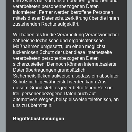
und Zweck der von uns erhobenen, genutzten und
Januar 2016
verarbeiteten personenbezogenen Daten
November 2015
informieren. Ferner werden betroffene Personen
mittels dieser Datenschutzerklärung über die ihnen
September 2015
zustehenden Rechte aufgeklärt.
August 2015
Wir haben als für die Verarbeitung Verantwortlicher
zahlreiche technische und organisatorische
Juli 2015
Maßnahmen umgesetzt, um einen möglichst
lückenlosen Schutz der über diese Internetseite
Juni 2015
verarbeiteten personenbezogenen Daten
sicherzustellen. Dennoch können Internetbasierte
Schlagworte
Datenübertragungen grundsätzlich
Sicherheitslücken aufweisen, sodass ein absoluter
allgäu
Allgäuer Festwoche
allgäuer holzschilder
Schutz nicht gewährleistet werden kann. Aus
diesem Grund steht es jeder betroffenen Person
angebote
aus holz
ausstellung
bayern
echtholz
frei, personenbezogene Daten auch auf
alternativen Wegen, beispielsweise telefonisch, an
einzelanfertigungen
firmenschilder
gelasert
uns zu übermitteln.
geschenk
geschenkartikel
geschenkidee
handwerk
Begriffsbestimmungen
holz
holzartikel
holzbearbeitung
holzbrett