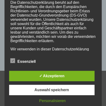
holzgeschenke
holzpostkarten
holzprodukte
Die Datenschutzerklärung beruht auf den
Begrifflichkeiten, die durch den Europäischen
holzschild
holzschilder
holzwaren
individuell
Richtlinien- und Verordnungsgeber beim Erlass
der Datenschutz-Grundverordnung (DS-GVO)
kempten
laser
lasergravur
lasergravuren
messe
verwendet wurden. Unsere Datenschutzerklärung
soll sowohl für die Öffentlichkeit als auch für
messestand
post
schild
schilder
schilder aus holz
unsere Kunden und Geschäftspartner einfach
lesbar und verständlich sein. Um dies zu
sulzberg
weihnachten
weihnachtsgeschenke
gewährleisten, möchten wir vorab die verwendeten
Begrifflichkeiten erläutern.
weihnachtsmarkt
werbeartikel
werbemittel
Wir verwenden in dieser Datenschutzerklärung
werbeschilder
werbung
_horizontal
unter anderem die folgenden Begriffe:
Essenziell
a) personenbezogene Daten
✓ Akzeptieren
KONTAKT
Personenbezogene Daten sind alle Informationen,
Auswahl speichern
Allgäuer Holzschilder
die sich auf eine identifizierte oder identifizierbare
natürliche Person (im Folgenden „betroffene
Inh. Jörg Schmid
Person") beziehen. Als identifizierbar wird eine
Personalisieren
Steile Str. 6
natürliche Person angesehen, die direkt oder