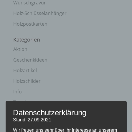
Wunschgravur
Holz-Schlüsselanhänger
Holzpostkarten
Kategorien
Aktion
Geschenkideen
Holzartikel
Holzschilder
Info
Termine
Datenschutzerklärung
Archiv
Stand: 27.09.2021
April 2023
Wir freuen uns sehr über Ihr Interesse an unserem