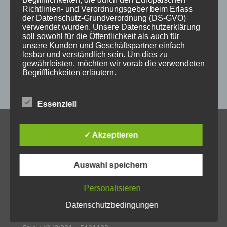
Richtlinien- und Verordnungsgeber beim Erlass
messestand
post
schild
schilder
schilder aus holz
der Datenschutz-Grundverordnung (DS-GVO)
verwendet wurden. Unsere Datenschutzerklärung
sulzberg
weihnachten
weihnachtsgeschenke
soll sowohl für die Öffentlichkeit als auch für
unsere Kunden und Geschäftspartner einfach
weihnachtsmarkt
werbeartikel
werbemittel
lesbar und verständlich sein. Um dies zu
gewährleisten, möchten wir vorab die verwendeten
werbeschilder
werbung
_horizontal
Begrifflichkeiten erläutern.
Wir verwenden in dieser Datenschutzerklärung
unter anderem die folgenden Begriffe:
Essenziell
KONTAKT
✓ Akzeptieren
a) personenbezogene Daten
Allgäuer Holzschilder
Inh. Jörg Schmid
Auswahl speichern
Personenbezogene Daten sind alle Informationen,
Steile Str. 6
die sich auf eine identifizierte oder identifizierbare
D-87439 Kempten
natürliche Person (im Folgenden „betroffene
Personalisieren
Person") beziehen. Als identifizierbar wird eine
Tel.: +49 (0)831 – 2540314
Datenschutzbedingungen
natürliche Person angesehen, die direkt oder
indirekt, insbesondere mittels Zuordnung zu einer
oder +49 (0)831 – 82909081
Kennung wie einem Namen, zu einer