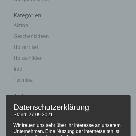
Kategorien
Aktion
Geschenkideen
Holzartikel
Holzschilder
Info
Termine
Archiv
Datenschutzerklärung
April 2023
Stand: 27.09.2021
Januar 2021
Wir freuen uns sehr über Ihr Interesse an unserem
Juli 2020
Unternehmen. Eine Nutzung der Internetseiten ist