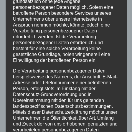
grundsätzlich ohne jede Angabe
März 2018
personenbezogener Daten möglich. Sofern eine
Dezember 2017
betroffene Person besondere Services unseres
Unternehmens über unsere Internetseite in
März 2017
Anspruch nehmen möchte, könnte jedoch eine
Verarbeitung personenbezogener Daten
November 2016
erforderlich werden. Ist die Verarbeitung
personenbezogener Daten erforderlich und
August 2016
besteht für eine solche Verarbeitung keine
gesetzliche Grundlage, holen wir generell eine
Juli 2016
Einwilligung der betroffenen Person ein.
Juni 2016
Die Verarbeitung personenbezogener Daten,
Mai 2016
beispielsweise des Namens, der Anschrift, E-Mail-
Adresse oder Telefonnummer einer betroffenen
März 2016
Person, erfolgt stets im Einklang mit der
Datenschutz-Grundverordnung und in
Februar 2016
Übereinstimmung mit den für uns geltenden
landesspezifischen Datenschutzbestimmungen.
Januar 2016
Mittels dieser Datenschutzerklärung möchte unser
Unternehmen die Öffentlichkeit über Art, Umfang
November 2015
und Zweck der von uns erhobenen, genutzten und
September 2015
verarbeiteten personenbezogenen Daten