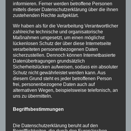
informieren. Ferner werden betroffene Personen
August 2015
mittels dieser Datenschutzerklärung über die ihnen
zustehenden Rechte aufgeklärt.
Juli 2015
Wir haben als für die Verarbeitung Verantwortlicher
Juni 2015
zahlreiche technische und organisatorische
Maßnahmen umgesetzt, um einen möglichst
lückenlosen Schutz der über diese Internetseite
Schlagworte
verarbeiteten personenbezogenen Daten
sicherzustellen. Dennoch können Internetbasierte
allgäu
Allgäuer Festwoche
allgäuer holzschilder
Datenübertragungen grundsätzlich
angebote
aus holz
ausstellung
bayern
echtholz
Sicherheitslücken aufweisen, sodass ein absoluter
Schutz nicht gewährleistet werden kann. Aus
einzelanfertigungen
firmenschilder
gelasert
diesem Grund steht es jeder betroffenen Person
frei, personenbezogene Daten auch auf
geschenk
geschenkartikel
geschenkidee
handwerk
alternativen Wegen, beispielsweise telefonisch, an
uns zu übermitteln.
holz
holzartikel
holzbearbeitung
holzbrett
holzgeschenke
holzpostkarten
holzprodukte
Begriffsbestimmungen
holzschild
holzschilder
holzwaren
individuell
Die Datenschutzerklärung beruht auf den
kempten
laser
lasergravur
lasergravuren
messe
Begrifflichkeiten, die durch den Europäischen