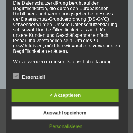
holzgeschenke
holzpostkarten
holzprodukte
Die Datenschutzerklärung beruht auf den
Begrifflichkeiten, die durch den Europäischen
holzschild
holzschilder
holzwaren
individuell
Richtlinien- und Verordnungsgeber beim Erlass
der Datenschutz-Grundverordnung (DS-GVO)
kempten
laser
lasergravur
lasergravuren
messe
verwendet wurden. Unsere Datenschutzerklärung
soll sowohl für die Öffentlichkeit als auch für
messestand
post
schild
schilder
schilder aus holz
unsere Kunden und Geschäftspartner einfach
lesbar und verständlich sein. Um dies zu
sulzberg
weihnachten
weihnachtsgeschenke
gewährleisten, möchten wir vorab die verwendeten
Begrifflichkeiten erläutern.
weihnachtsmarkt
werbeartikel
werbemittel
Wir verwenden in dieser Datenschutzerklärung
werbeschilder
werbung
_horizontal
unter anderem die folgenden Begriffe:
Essenziell
a) personenbezogene Daten
✓ Akzeptieren
KONTAKT
Personenbezogene Daten sind alle Informationen,
Auswahl speichern
Allgäuer Holzschilder
die sich auf eine identifizierte oder identifizierbare
natürliche Person (im Folgenden „betroffene
Inh. Jörg Schmid
Person") beziehen. Als identifizierbar wird eine
Personalisieren
Steile Str. 6
natürliche Person angesehen, die direkt oder