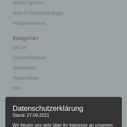
Wunschgravur
Holz-Schlüsselanhänger
Holzpostkarten
Kategorien
Aktion
Geschenkideen
Holzartikel
Holzschilder
Info
Termine
Datenschutzerklärung
Archiv
Stand: 27.09.2021
April 2023
Wir freuen uns sehr über Ihr Interesse an unserem