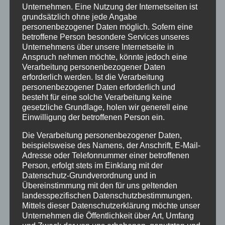
Unternehmen. Eine Nutzung der Internetseiten ist
Januar 2021
grundsätzlich ohne jede Angabe
personenbezogener Daten möglich. Sofern eine
Juli 2020
betroffene Person besondere Services unseres
März 2018
Unternehmens über unsere Internetseite in
Anspruch nehmen möchte, könnte jedoch eine
Dezember 2017
Verarbeitung personenbezogener Daten
erforderlich werden. Ist die Verarbeitung
März 2017
personenbezogener Daten erforderlich und
besteht für eine solche Verarbeitung keine
November 2016
gesetzliche Grundlage, holen wir generell eine
Einwilligung der betroffenen Person ein.
August 2016
Die Verarbeitung personenbezogener Daten,
Juli 2016
beispielsweise des Namens, der Anschrift, E-Mail-
Juni 2016
Adresse oder Telefonnummer einer betroffenen
Person, erfolgt stets im Einklang mit der
Mai 2016
Datenschutz-Grundverordnung und in
Übereinstimmung mit den für uns geltenden
März 2016
landesspezifischen Datenschutzbestimmungen.
Mittels dieser Datenschutzerklärung möchte unser
Februar 2016
Unternehmen die Öffentlichkeit über Art, Umfang