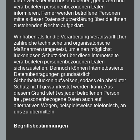
und Zweck der von uns erhobenen, genutzten und
Januar 2016
verarbeiteten personenbezogenen Daten
November 2015
informieren. Ferner werden betroffene Personen
mittels dieser Datenschutzerklärung über die ihnen
September 2015
zustehenden Rechte aufgeklärt.
August 2015
Wir haben als für die Verarbeitung Verantwortlicher
zahlreiche technische und organisatorische
Juli 2015
Maßnahmen umgesetzt, um einen möglichst
lückenlosen Schutz der über diese Internetseite
Juni 2015
verarbeiteten personenbezogenen Daten
sicherzustellen. Dennoch können Internetbasierte
Schlagworte
Datenübertragungen grundsätzlich
Sicherheitslücken aufweisen, sodass ein absoluter
allgäu
Allgäuer Festwoche
allgäuer holzschilder
Schutz nicht gewährleistet werden kann. Aus
diesem Grund steht es jeder betroffenen Person
angebote
aus holz
ausstellung
bayern
echtholz
frei, personenbezogene Daten auch auf
alternativen Wegen, beispielsweise telefonisch, an
einzelanfertigungen
firmenschilder
gelasert
uns zu übermitteln.
geschenk
geschenkartikel
geschenkidee
handwerk
Begriffsbestimmungen
holz
holzartikel
holzbearbeitung
holzbrett