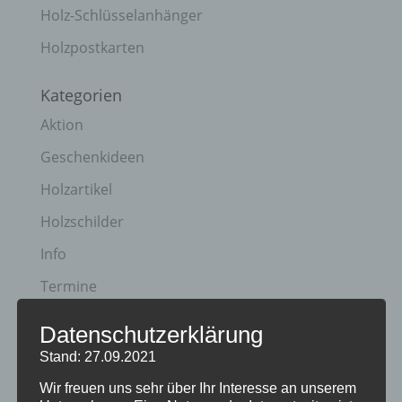
Holz-Schlüsselanhänger
Holzpostkarten
Kategorien
Aktion
Geschenkideen
Holzartikel
Holzschilder
Info
Termine
Datenschutzerklärung
Archiv
Stand: 27.09.2021
April 2023
Wir freuen uns sehr über Ihr Interesse an unserem
Januar 2021