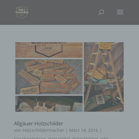
Allgäuer Holzschilder
von
Holzschildermacher
|
März 18, 2016
|
Geschenkideen
,
Holzartikel
,
Holzschilder
,
Info