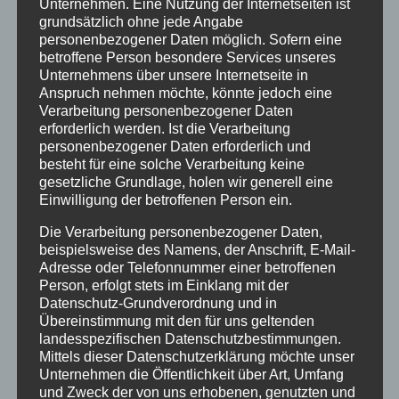
Unternehmen. Eine Nutzung der Internetseiten ist
grundsätzlich ohne jede Angabe
Juli 2020
personenbezogener Daten möglich. Sofern eine
März 2018
betroffene Person besondere Services unseres
Unternehmens über unsere Internetseite in
Dezember 2017
Anspruch nehmen möchte, könnte jedoch eine
Verarbeitung personenbezogener Daten
März 2017
erforderlich werden. Ist die Verarbeitung
personenbezogener Daten erforderlich und
November 2016
besteht für eine solche Verarbeitung keine
gesetzliche Grundlage, holen wir generell eine
August 2016
Einwilligung der betroffenen Person ein.
Juli 2016
Die Verarbeitung personenbezogener Daten,
Juni 2016
beispielsweise des Namens, der Anschrift, E-Mail-
Adresse oder Telefonnummer einer betroffenen
Mai 2016
Person, erfolgt stets im Einklang mit der
Datenschutz-Grundverordnung und in
März 2016
Übereinstimmung mit den für uns geltenden
landesspezifischen Datenschutzbestimmungen.
Februar 2016
Mittels dieser Datenschutzerklärung möchte unser
Unternehmen die Öffentlichkeit über Art, Umfang
Januar 2016
und Zweck der von uns erhobenen, genutzten und