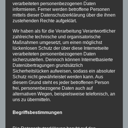
November 2015
verarbeiteten personenbezogenen Daten
informieren. Ferner werden betroffene Personen
September 2015
mittels dieser Datenschutzerklärung über die ihnen
zustehenden Rechte aufgeklärt.
August 2015
Wir haben als für die Verarbeitung Verantwortlicher
Juli 2015
zahlreiche technische und organisatorische
Maßnahmen umgesetzt, um einen möglichst
Juni 2015
lückenlosen Schutz der über diese Internetseite
verarbeiteten personenbezogenen Daten
Schlagworte
sicherzustellen. Dennoch können Internetbasierte
Datenübertragungen grundsätzlich
allgäu
Allgäuer Festwoche
allgäuer holzschilder
Sicherheitslücken aufweisen, sodass ein absoluter
Schutz nicht gewährleistet werden kann. Aus
angebote
aus holz
ausstellung
bayern
echtholz
diesem Grund steht es jeder betroffenen Person
frei, personenbezogene Daten auch auf
einzelanfertigungen
firmenschilder
gelasert
alternativen Wegen, beispielsweise telefonisch, an
uns zu übermitteln.
geschenk
geschenkartikel
geschenkidee
handwerk
holz
holzartikel
holzbearbeitung
holzbrett
Begriffsbestimmungen
holzgeschenke
holzpostkarten
holzprodukte