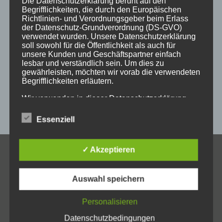
Die Datenschutzerklärung beruht auf den
holzschild
holzschilder
holzwaren
individuell
Begrifflichkeiten, die durch den Europäischen
Richtlinien- und Verordnungsgeber beim Erlass
kempten
laser
lasergravur
lasergravuren
messe
der Datenschutz-Grundverordnung (DS-GVO)
verwendet wurden. Unsere Datenschutzerklärung
messestand
post
schild
schilder
schilder aus holz
soll sowohl für die Öffentlichkeit als auch für
unsere Kunden und Geschäftspartner einfach
sulzberg
weihnachten
weihnachtsgeschenke
lesbar und verständlich sein. Um dies zu
gewährleisten, möchten wir vorab die verwendeten
weihnachtsmarkt
werbeartikel
werbemittel
Begrifflichkeiten erläutern.
werbeschilder
werbung
_horizontal
Wir verwenden in dieser Datenschutzerklärung
unter anderem die folgenden Begriffe:
Essenziell
a) personenbezogene Daten
✓ Akzeptieren
KONTAKT
Allgäuer Holzschilder
Personenbezogene Daten sind alle Informationen,
Auswahl speichern
die sich auf eine identifizierte oder identifizierbare
Inh. Jörg Schmid
natürliche Person (im Folgenden „betroffene
Steile Str. 6
Personalisieren
Person") beziehen. Als identifizierbar wird eine
D-87439 Kempten
natürliche Person angesehen, die direkt oder
Datenschutzbedingungen
indirekt, insbesondere mittels Zuordnung zu einer