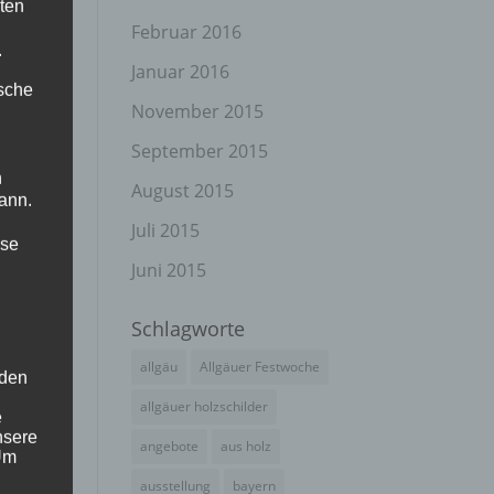
ten
Februar 2016
.
Januar 2016
ische
November 2015
September 2015
n
August 2015
ann.
Juli 2015
ise
Juni 2015
Schlagworte
allgäu
Allgäuer Festwoche
 den
allgäuer holzschilder
e
nsere
angebote
aus holz
 Um
ausstellung
bayern