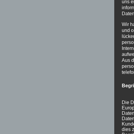
uns e
infor
Daten
Wir h
und o
lücke
perso
Inter
aufwe
Aus d
perso
telef
Begr
Die D
Europ
Daten
Daten
Kunde
dies 