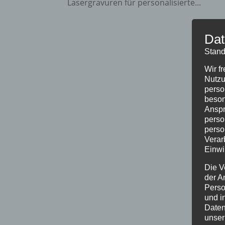
Lasergravuren für personalisierte...
Dat
Stand
Wir f
Nutzu
perso
beson
Anspr
perso
perso
Verar
Einwi
Die V
der A
Perso
und i
Daten
unser