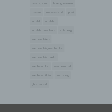
e
lasergravur
lasergravuren
ng
messe
messestand
post
schild
schilder
schilder aus holz
sulzberg
weihnachten
hang
weihnachtsgeschenke
weihnachtsmarkt
der
werbeartikel
werbemittel
g, das
werbeschilder
werbung
_horizontal