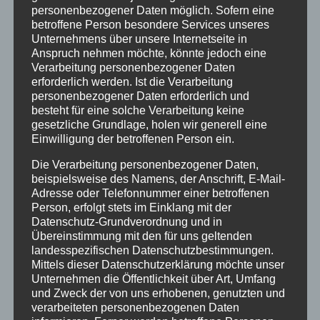
personenbezogener Daten möglich. Sofern eine
Dezember 2017
betroffene Person besondere Services unseres
März 2017
Unternehmens über unsere Internetseite in
Anspruch nehmen möchte, könnte jedoch eine
November 2016
Verarbeitung personenbezogener Daten
erforderlich werden. Ist die Verarbeitung
August 2016
personenbezogener Daten erforderlich und
besteht für eine solche Verarbeitung keine
Juli 2016
gesetzliche Grundlage, holen wir generell eine
Einwilligung der betroffenen Person ein.
Juni 2016
Die Verarbeitung personenbezogener Daten,
Mai 2016
beispielsweise des Namens, der Anschrift, E-Mail-
März 2016
Adresse oder Telefonnummer einer betroffenen
Person, erfolgt stets im Einklang mit der
Februar 2016
Datenschutz-Grundverordnung und in
Übereinstimmung mit den für uns geltenden
Januar 2016
landesspezifischen Datenschutzbestimmungen.
Mittels dieser Datenschutzerklärung möchte unser
November 2015
Unternehmen die Öffentlichkeit über Art, Umfang
und Zweck der von uns erhobenen, genutzten und
September 2015
verarbeiteten personenbezogenen Daten