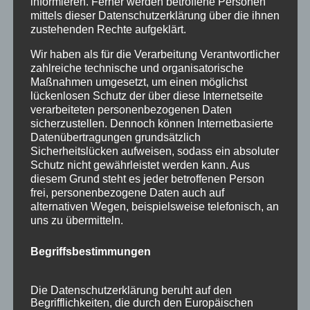
August 2015
informieren. Ferner werden betroffene Personen
mittels dieser Datenschutzerklärung über die ihnen
Juli 2015
zustehenden Rechte aufgeklärt.
Juni 2015
Wir haben als für die Verarbeitung Verantwortlicher
zahlreiche technische und organisatorische
Maßnahmen umgesetzt, um einen möglichst
Schlagworte
lückenlosen Schutz der über diese Internetseite
verarbeiteten personenbezogenen Daten
allgäu
Allgäuer Festwoche
allgäuer holzschilder
sicherzustellen. Dennoch können Internetbasierte
angebote
aus holz
ausstellung
bayern
echtholz
Datenübertragungen grundsätzlich
Sicherheitslücken aufweisen, sodass ein absoluter
einzelanfertigungen
firmenschilder
gelasert
Schutz nicht gewährleistet werden kann. Aus
diesem Grund steht es jeder betroffenen Person
geschenk
geschenkartikel
geschenkidee
handwerk
frei, personenbezogene Daten auch auf
alternativen Wegen, beispielsweise telefonisch, an
holz
holzartikel
holzbearbeitung
holzbrett
uns zu übermitteln.
holzgeschenke
holzpostkarten
holzprodukte
Begriffsbestimmungen
holzschild
holzschilder
holzwaren
individuell
kempten
laser
lasergravur
lasergravuren
messe
Die Datenschutzerklärung beruht auf den
Begrifflichkeiten, die durch den Europäischen