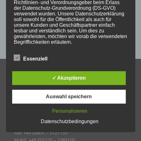
messestand
post
schild
schilder
schilder aus holz
Richtlinien- und Verordnungsgeber beim Erlass
der Datenschutz-Grundverordnung (DS-GVO)
sulzberg
weihnachten
weihnachtsgeschenke
verwendet wurden. Unsere Datenschutzerklärung
soll sowohl für die Öffentlichkeit als auch für
weihnachtsmarkt
werbeartikel
werbemittel
unsere Kunden und Geschäftspartner einfach
lesbar und verständlich sein. Um dies zu
werbeschilder
werbung
_horizontal
gewährleisten, möchten wir vorab die verwendeten
Begrifflichkeiten erläutern.
Wir verwenden in dieser Datenschutzerklärung
Essenziell
unter anderem die folgenden Begriffe:
KONTAKT
✓ Akzeptieren
Allgäuer Holzschilder
a) personenbezogene Daten
Inh. Jörg Schmid
Auswahl speichern
Steile Str. 6
Personenbezogene Daten sind alle Informationen,
D-87439 Kempten
die sich auf eine identifizierte oder identifizierbare
Personalisieren
natürliche Person (im Folgenden „betroffene
Tel.: +49 (0)831 – 2540314
Person") beziehen. Als identifizierbar wird eine
Datenschutzbedingungen
natürliche Person angesehen, die direkt oder
oder +49 (0)831 – 82909081
indirekt, insbesondere mittels Zuordnung zu einer
Fax: +49 (0)831 – 5121133
Kennung wie einem Namen, zu einer
Mobil: +49 (0)1520 – 1989100