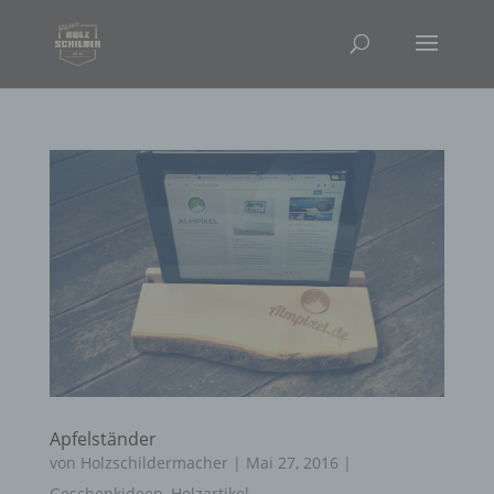
Apfelständer
von
Holzschildermacher
|
Mai 27, 2016
|
Geschenkideen
,
Holzartikel