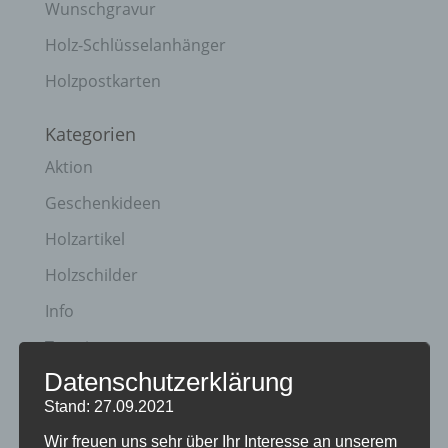
Wunschgravur
Holz-Schlüsselanhänger
Holzpostkarten
Kategorien
Aktion
Geschenkideen
Holzartikel
Holzschilder
Info
Termine
Datenschutzerklärung
Archiv
Stand: 27.09.2021
April 2023
Wir freuen uns sehr über Ihr Interesse an unserem