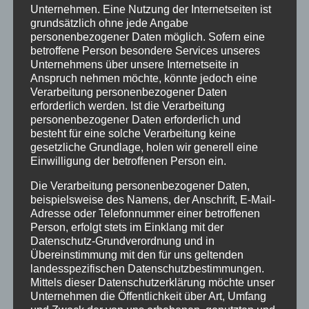
Unternehmen. Eine Nutzung der Internetseiten ist
Januar 2021
grundsätzlich ohne jede Angabe
personenbezogener Daten möglich. Sofern eine
Juli 2020
betroffene Person besondere Services unseres
März 2018
Unternehmens über unsere Internetseite in
Anspruch nehmen möchte, könnte jedoch eine
Dezember 2017
Verarbeitung personenbezogener Daten
erforderlich werden. Ist die Verarbeitung
März 2017
personenbezogener Daten erforderlich und
besteht für eine solche Verarbeitung keine
November 2016
gesetzliche Grundlage, holen wir generell eine
Einwilligung der betroffenen Person ein.
August 2016
Die Verarbeitung personenbezogener Daten,
Juli 2016
beispielsweise des Namens, der Anschrift, E-Mail-
Juni 2016
Adresse oder Telefonnummer einer betroffenen
Person, erfolgt stets im Einklang mit der
Mai 2016
Datenschutz-Grundverordnung und in
Übereinstimmung mit den für uns geltenden
März 2016
landesspezifischen Datenschutzbestimmungen.
Mittels dieser Datenschutzerklärung möchte unser
Februar 2016
Unternehmen die Öffentlichkeit über Art, Umfang