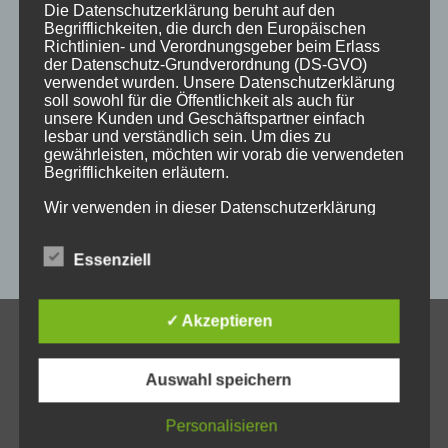
holzgeschenke
holzpostkarten
holzprodukte
Die Datenschutzerklärung beruht auf den
Begrifflichkeiten, die durch den Europäischen
holzschild
holzschilder
holzwaren
individuell
Richtlinien- und Verordnungsgeber beim Erlass
der Datenschutz-Grundverordnung (DS-GVO)
kempten
laser
lasergravur
lasergravuren
messe
verwendet wurden. Unsere Datenschutzerklärung
soll sowohl für die Öffentlichkeit als auch für
messestand
post
schild
schilder
schilder aus holz
unsere Kunden und Geschäftspartner einfach
lesbar und verständlich sein. Um dies zu
sulzberg
weihnachten
weihnachtsgeschenke
gewährleisten, möchten wir vorab die verwendeten
Begrifflichkeiten erläutern.
weihnachtsmarkt
werbeartikel
werbemittel
Wir verwenden in dieser Datenschutzerklärung
werbeschilder
werbung
_horizontal
unter anderem die folgenden Begriffe:
Essenziell
a) personenbezogene Daten
✓ Akzeptieren
KONTAKT
Personenbezogene Daten sind alle Informationen,
Auswahl speichern
Allgäuer Holzschilder
die sich auf eine identifizierte oder identifizierbare
natürliche Person (im Folgenden „betroffene
Inh. Jörg Schmid
Person") beziehen. Als identifizierbar wird eine
Personalisieren
Steile Str. 6
natürliche Person angesehen, die direkt oder