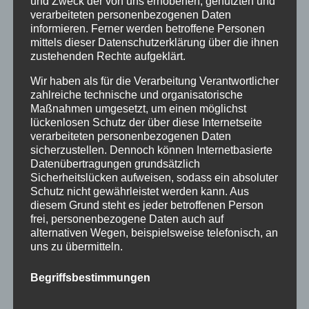
und Zweck der von uns erhobenen, genutzten und
Januar 2016
verarbeiteten personenbezogenen Daten
November 2015
informieren. Ferner werden betroffene Personen
mittels dieser Datenschutzerklärung über die ihnen
September 2015
zustehenden Rechte aufgeklärt.
August 2015
Wir haben als für die Verarbeitung Verantwortlicher
zahlreiche technische und organisatorische
Juli 2015
Maßnahmen umgesetzt, um einen möglichst
lückenlosen Schutz der über diese Internetseite
Juni 2015
verarbeiteten personenbezogenen Daten
sicherzustellen. Dennoch können Internetbasierte
Schlagworte
Datenübertragungen grundsätzlich
Sicherheitslücken aufweisen, sodass ein absoluter
allgäu
Allgäuer Festwoche
allgäuer holzschilder
Schutz nicht gewährleistet werden kann. Aus
diesem Grund steht es jeder betroffenen Person
angebote
aus holz
ausstellung
bayern
echtholz
frei, personenbezogene Daten auch auf
alternativen Wegen, beispielsweise telefonisch, an
einzelanfertigungen
firmenschilder
gelasert
uns zu übermitteln.
geschenk
geschenkartikel
geschenkidee
handwerk
Begriffsbestimmungen
holz
holzartikel
holzbearbeitung
holzbrett