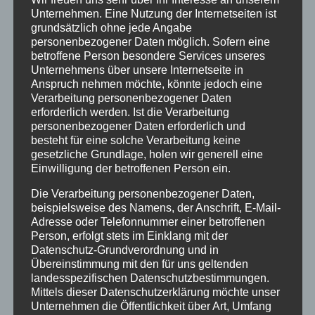
April 2023
Unternehmen. Eine Nutzung der Internetseiten ist
Januar 2021
grundsätzlich ohne jede Angabe
personenbezogener Daten möglich. Sofern eine
Juli 2020
betroffene Person besondere Services unseres
Unternehmens über unsere Internetseite in
März 2018
Anspruch nehmen möchte, könnte jedoch eine
Verarbeitung personenbezogener Daten
Dezember 2017
erforderlich werden. Ist die Verarbeitung
März 2017
personenbezogener Daten erforderlich und
besteht für eine solche Verarbeitung keine
November 2016
gesetzliche Grundlage, holen wir generell eine
Einwilligung der betroffenen Person ein.
August 2016
Die Verarbeitung personenbezogener Daten,
Juli 2016
beispielsweise des Namens, der Anschrift, E-Mail-
Adresse oder Telefonnummer einer betroffenen
Juni 2016
Person, erfolgt stets im Einklang mit der
Datenschutz-Grundverordnung und in
Mai 2016
Übereinstimmung mit den für uns geltenden
März 2016
landesspezifischen Datenschutzbestimmungen.
Mittels dieser Datenschutzerklärung möchte unser
Februar 2016
Unternehmen die Öffentlichkeit über Art, Umfang