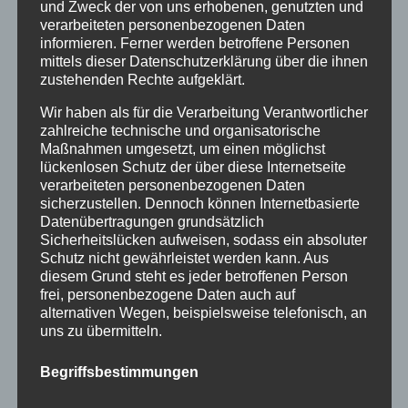
und Zweck der von uns erhobenen, genutzten und
Januar 2016
verarbeiteten personenbezogenen Daten
informieren. Ferner werden betroffene Personen
November 2015
mittels dieser Datenschutzerklärung über die ihnen
zustehenden Rechte aufgeklärt.
September 2015
Wir haben als für die Verarbeitung Verantwortlicher
August 2015
zahlreiche technische und organisatorische
Juli 2015
Maßnahmen umgesetzt, um einen möglichst
lückenlosen Schutz der über diese Internetseite
Juni 2015
verarbeiteten personenbezogenen Daten
sicherzustellen. Dennoch können Internetbasierte
Datenübertragungen grundsätzlich
Schlagworte
Sicherheitslücken aufweisen, sodass ein absoluter
Schutz nicht gewährleistet werden kann. Aus
allgäu
Allgäuer Festwoche
allgäuer holzschilder
diesem Grund steht es jeder betroffenen Person
frei, personenbezogene Daten auch auf
angebote
aus holz
ausstellung
bayern
echtholz
alternativen Wegen, beispielsweise telefonisch, an
einzelanfertigungen
firmenschilder
gelasert
uns zu übermitteln.
geschenk
geschenkartikel
geschenkidee
handwerk
Begriffsbestimmungen
holz
holzartikel
holzbearbeitung
holzbrett