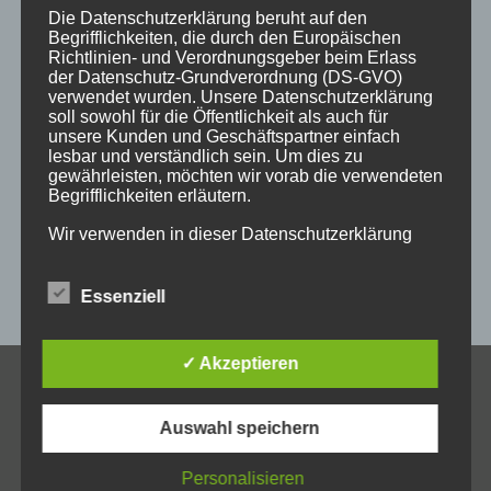
Die Datenschutzerklärung beruht auf den
holzgeschenke
holzpostkarten
holzprodukte
Begrifflichkeiten, die durch den Europäischen
Richtlinien- und Verordnungsgeber beim Erlass
holzschild
holzschilder
holzwaren
individuell
der Datenschutz-Grundverordnung (DS-GVO)
verwendet wurden. Unsere Datenschutzerklärung
kempten
laser
lasergravur
lasergravuren
messe
soll sowohl für die Öffentlichkeit als auch für
unsere Kunden und Geschäftspartner einfach
messestand
post
schild
schilder
schilder aus holz
lesbar und verständlich sein. Um dies zu
gewährleisten, möchten wir vorab die verwendeten
sulzberg
weihnachten
weihnachtsgeschenke
Begrifflichkeiten erläutern.
weihnachtsmarkt
werbeartikel
werbemittel
Wir verwenden in dieser Datenschutzerklärung
unter anderem die folgenden Begriffe:
werbeschilder
werbung
_horizontal
Essenziell
a) personenbezogene Daten
✓ Akzeptieren
KONTAKT
Personenbezogene Daten sind alle Informationen,
die sich auf eine identifizierte oder identifizierbare
Auswahl speichern
Allgäuer Holzschilder
natürliche Person (im Folgenden „betroffene
Inh. Jörg Schmid
Person") beziehen. Als identifizierbar wird eine
Personalisieren
natürliche Person angesehen, die direkt oder
Steile Str. 6