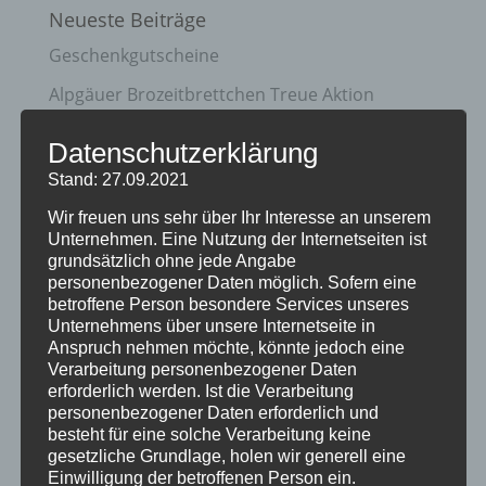
Neueste Beiträge
Geschenkgutscheine
Alpgäuer Brozeitbrettchen Treue Aktion
Unterschiedliche Brotzeitbretter mit
Datenschutzerklärung
Wunschgravur
Stand: 27.09.2021
Holz-Schlüsselanhänger
Wir freuen uns sehr über Ihr Interesse an unserem
Unternehmen. Eine Nutzung der Internetseiten ist
Holzpostkarten
grundsätzlich ohne jede Angabe
personenbezogener Daten möglich. Sofern eine
Kategorien
betroffene Person besondere Services unseres
Unternehmens über unsere Internetseite in
Aktion
Anspruch nehmen möchte, könnte jedoch eine
Verarbeitung personenbezogener Daten
Geschenkideen
erforderlich werden. Ist die Verarbeitung
Holzartikel
personenbezogener Daten erforderlich und
besteht für eine solche Verarbeitung keine
Holzschilder
gesetzliche Grundlage, holen wir generell eine
Einwilligung der betroffenen Person ein.