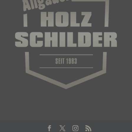
f) Pseudonymisierung
Pseudonymisierung ist die Verarbeitung
personenbezogener Daten in einer Weise, auf
welche die personenbezogenen Daten ohne
Hinzuziehung zusätzlicher Informationen nicht
mehr einer spezifischen betroffenen Person
zugeordnet werden können, sofern diese
zusätzlichen Informationen gesondert aufbewahrt
werden und technischen und organisatorischen
Maßnahmen unterliegen, die gewährleisten, dass
die personenbezogenen Daten nicht einer
identifizierten oder identifizierbaren natürlichen
Person zugewiesen werden.
g) Verantwortlicher oder für die Verarbeitung
Verantwortlicher
Verantwortlicher oder für die Verarbeitung
Verantwortlicher ist die natürliche oder juristische