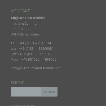
Betroffene Person ist jede identifizierte oder
KONTAKT
identifizierbare natürliche Person, deren
personenbezogene Daten von dem für die
Allgäuer Holzschilder
Verarbeitung Verantwortlichen verarbeitet werden.
Inh. Jörg Schmid
Steile Str. 6
D-87439 Kempten
c) Verarbeitung
Tel.: +49 (0)831 – 2540314
Verarbeitung ist jeder mit oder ohne Hilfe
oder +49 (0)831 – 82909081
automatisierter Verfahren ausgeführte Vorgang
Fax: +49 (0)831 – 5121133
oder jede solche Vorgangsreihe im
Mobil: +49 (0)1520 – 1989100
Zusammenhang mit personenbezogenen Daten
wie das Erheben, das Erfassen, die Organisation,
info@allgaeuer-holzschilder.de
das Ordnen, die Speicherung, die Anpassung oder
Veränderung, das Auslesen, das Abfragen, die
Verwendung, die Offenlegung durch Übermittlung,
SUCHE
Verbreitung oder eine andere Form der
Bereitstellung, den Abgleich oder die Verknüpfung,
die Einschränkung, das Löschen oder die
Vernichtung.