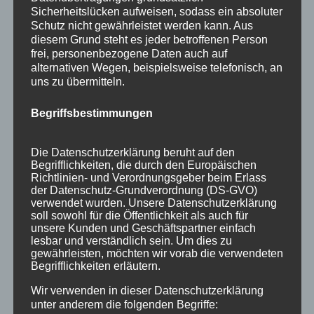
Juni 2016
Sicherheitslücken aufweisen, sodass ein absoluter
Schutz nicht gewährleistet werden kann. Aus
Mai 2016
diesem Grund steht es jeder betroffenen Person
März 2016
frei, personenbezogene Daten auch auf
alternativen Wegen, beispielsweise telefonisch, an
Februar 2016
uns zu übermitteln.
Januar 2016
Begriffsbestimmungen
November 2015
September 2015
Die Datenschutzerklärung beruht auf den
Begrifflichkeiten, die durch den Europäischen
August 2015
Richtlinien- und Verordnungsgeber beim Erlass
der Datenschutz-Grundverordnung (DS-GVO)
Juli 2015
verwendet wurden. Unsere Datenschutzerklärung
soll sowohl für die Öffentlichkeit als auch für
Juni 2015
unsere Kunden und Geschäftspartner einfach
lesbar und verständlich sein. Um dies zu
gewährleisten, möchten wir vorab die verwendeten
Schlagworte
Begrifflichkeiten erläutern.
Wir verwenden in dieser Datenschutzerklärung
allgäu
Allgäuer Festwoche
allgäuer holzschilder
unter anderem die folgenden Begriffe: