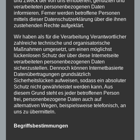
und Zweck der von uns erhobenen, genutzten und
Januar 2016
verarbeiteten personenbezogenen Daten
November 2015
informieren. Ferner werden betroffene Personen
mittels dieser Datenschutzerklärung über die ihnen
September 2015
zustehenden Rechte aufgeklärt.
August 2015
Wir haben als für die Verarbeitung Verantwortlicher
zahlreiche technische und organisatorische
Juli 2015
Maßnahmen umgesetzt, um einen möglichst
lückenlosen Schutz der über diese Internetseite
Juni 2015
verarbeiteten personenbezogenen Daten
sicherzustellen. Dennoch können Internetbasierte
Schlagworte
Datenübertragungen grundsätzlich
Sicherheitslücken aufweisen, sodass ein absoluter
allgäu
Allgäuer Festwoche
allgäuer holzschilder
Schutz nicht gewährleistet werden kann. Aus
diesem Grund steht es jeder betroffenen Person
angebote
aus holz
ausstellung
bayern
echtholz
frei, personenbezogene Daten auch auf
alternativen Wegen, beispielsweise telefonisch, an
einzelanfertigungen
firmenschilder
gelasert
uns zu übermitteln.
geschenk
geschenkartikel
geschenkidee
handwerk
Begriffsbestimmungen
holz
holzartikel
holzbearbeitung
holzbrett