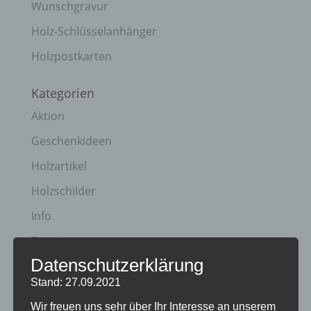
Wunschgravur
Holz-Schlüsselanhänger
Holzpostkarten
Kategorien
Aktion
Geschenkideen
Holzartikel
Holzschilder
Info
Termine
Datenschutzerklärung
Archiv
Stand: 27.09.2021
April 2023
Wir freuen uns sehr über Ihr Interesse an unserem