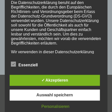
holzgeschenke
holzpostkarten
holzprodukte
Die Datenschutzerklärung beruht auf den
Begrifflichkeiten, die durch den Europäischen
holzschild
holzschilder
holzwaren
individuell
Richtlinien- und Verordnungsgeber beim Erlass
der Datenschutz-Grundverordnung (DS-GVO)
kempten
laser
lasergravur
lasergravuren
messe
verwendet wurden. Unsere Datenschutzerklärung
soll sowohl für die Öffentlichkeit als auch für
messestand
post
schild
schilder
schilder aus holz
unsere Kunden und Geschäftspartner einfach
lesbar und verständlich sein. Um dies zu
sulzberg
weihnachten
weihnachtsgeschenke
gewährleisten, möchten wir vorab die verwendeten
Begrifflichkeiten erläutern.
weihnachtsmarkt
werbeartikel
werbemittel
Wir verwenden in dieser Datenschutzerklärung
werbeschilder
werbung
_horizontal
unter anderem die folgenden Begriffe:
Essenziell
a) personenbezogene Daten
✓ Akzeptieren
KONTAKT
Personenbezogene Daten sind alle Informationen,
Auswahl speichern
Allgäuer Holzschilder
die sich auf eine identifizierte oder identifizierbare
natürliche Person (im Folgenden „betroffene
Inh. Jörg Schmid
Person") beziehen. Als identifizierbar wird eine
Personalisieren
Steile Str. 6
natürliche Person angesehen, die direkt oder