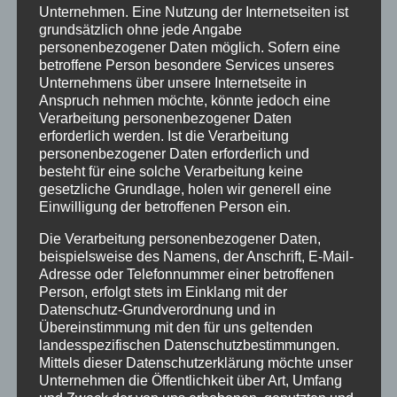
Unternehmen. Eine Nutzung der Internetseiten ist
Januar 2021
grundsätzlich ohne jede Angabe
personenbezogener Daten möglich. Sofern eine
Juli 2020
betroffene Person besondere Services unseres
März 2018
Unternehmens über unsere Internetseite in
Anspruch nehmen möchte, könnte jedoch eine
Dezember 2017
Verarbeitung personenbezogener Daten
erforderlich werden. Ist die Verarbeitung
März 2017
personenbezogener Daten erforderlich und
besteht für eine solche Verarbeitung keine
November 2016
gesetzliche Grundlage, holen wir generell eine
Einwilligung der betroffenen Person ein.
August 2016
Die Verarbeitung personenbezogener Daten,
Juli 2016
beispielsweise des Namens, der Anschrift, E-Mail-
Juni 2016
Adresse oder Telefonnummer einer betroffenen
Person, erfolgt stets im Einklang mit der
Mai 2016
Datenschutz-Grundverordnung und in
Übereinstimmung mit den für uns geltenden
März 2016
landesspezifischen Datenschutzbestimmungen.
Mittels dieser Datenschutzerklärung möchte unser
Februar 2016
Unternehmen die Öffentlichkeit über Art, Umfang