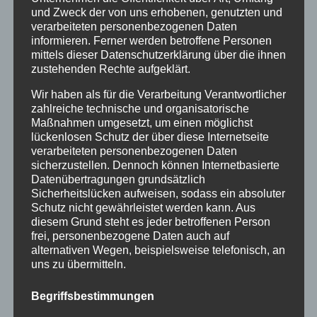
Februar 2016
und Zweck der von uns erhobenen, genutzten und
verarbeiteten personenbezogenen Daten
Januar 2016
informieren. Ferner werden betroffene Personen
mittels dieser Datenschutzerklärung über die ihnen
November 2015
zustehenden Rechte aufgeklärt.
September 2015
Wir haben als für die Verarbeitung Verantwortlicher
zahlreiche technische und organisatorische
August 2015
Maßnahmen umgesetzt, um einen möglichst
Juli 2015
lückenlosen Schutz der über diese Internetseite
verarbeiteten personenbezogenen Daten
Juni 2015
sicherzustellen. Dennoch können Internetbasierte
Datenübertragungen grundsätzlich
Sicherheitslücken aufweisen, sodass ein absoluter
Schlagworte
Schutz nicht gewährleistet werden kann. Aus
diesem Grund steht es jeder betroffenen Person
allgäu
Allgäuer Festwoche
allgäuer holzschilder
frei, personenbezogene Daten auch auf
alternativen Wegen, beispielsweise telefonisch, an
angebote
aus holz
ausstellung
bayern
echtholz
uns zu übermitteln.
einzelanfertigungen
firmenschilder
gelasert
Begriffsbestimmungen
geschenk
geschenkartikel
geschenkidee
handwerk