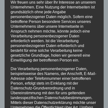
Wir freuen uns sehr über Ihr Interesse an unserem
April 2023
Unternehmen. Eine Nutzung der Internetseiten ist
grundsätzlich ohne jede Angabe
Januar 2021
personenbezogener Daten möglich. Sofern eine
betroffene Person besondere Services unseres
Juli 2020
Unternehmens über unsere Internetseite in
Anspruch nehmen möchte, könnte jedoch eine
März 2018
Verarbeitung personenbezogener Daten
erforderlich werden. Ist die Verarbeitung
Dezember 2017
personenbezogener Daten erforderlich und
März 2017
besteht für eine solche Verarbeitung keine
gesetzliche Grundlage, holen wir generell eine
November 2016
Einwilligung der betroffenen Person ein.
August 2016
Die Verarbeitung personenbezogener Daten,
beispielsweise des Namens, der Anschrift, E-Mail-
Juli 2016
Adresse oder Telefonnummer einer betroffenen
Person, erfolgt stets im Einklang mit der
Juni 2016
Datenschutz-Grundverordnung und in
Übereinstimmung mit den für uns geltenden
Mai 2016
landesspezifischen Datenschutzbestimmungen.
März 2016
Mittels dieser Datenschutzerklärung möchte unser
Unternehmen die Öffentlichkeit über Art, Umfang