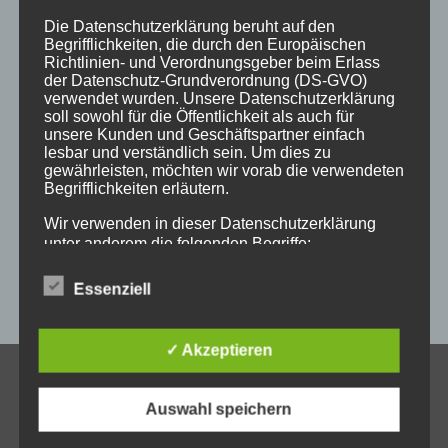
holz
holzartikel
holzbearbeitung
holzbrett
Die Datenschutzerklärung beruht auf den
Begrifflichkeiten, die durch den Europäischen
holzgeschenke
holzpostkarten
holzprodukte
Richtlinien- und Verordnungsgeber beim Erlass
der Datenschutz-Grundverordnung (DS-GVO)
holzschild
holzschilder
holzwaren
individuell
verwendet wurden. Unsere Datenschutzerklärung
soll sowohl für die Öffentlichkeit als auch für
kempten
laser
lasergravur
lasergravuren
messe
unsere Kunden und Geschäftspartner einfach
lesbar und verständlich sein. Um dies zu
messestand
post
schild
schilder
schilder aus holz
gewährleisten, möchten wir vorab die verwendeten
Begrifflichkeiten erläutern.
sulzberg
weihnachten
weihnachtsgeschenke
Wir verwenden in dieser Datenschutzerklärung
weihnachtsmarkt
werbeartikel
werbemittel
unter anderem die folgenden Begriffe:
werbeschilder
werbung
_horizontal
Essenziell
a) personenbezogene Daten
✓ Akzeptieren
Personenbezogene Daten sind alle Informationen,
KONTAKT
die sich auf eine identifizierte oder identifizierbare
Auswahl speichern
natürliche Person (im Folgenden „betroffene
Allgäuer Holzschilder
Person") beziehen. Als identifizierbar wird eine