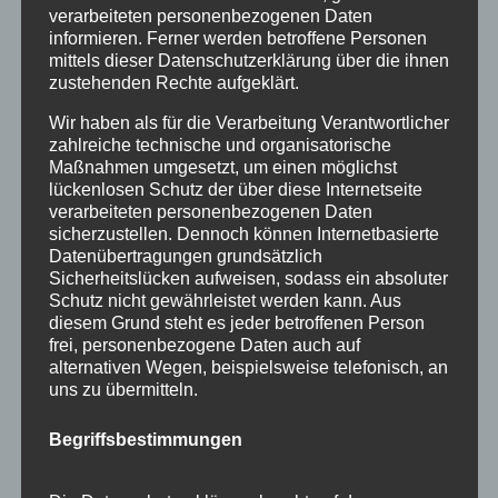
verarbeiteten personenbezogenen Daten
November 2015
informieren. Ferner werden betroffene Personen
September 2015
mittels dieser Datenschutzerklärung über die ihnen
zustehenden Rechte aufgeklärt.
August 2015
Wir haben als für die Verarbeitung Verantwortlicher
Juli 2015
zahlreiche technische und organisatorische
Maßnahmen umgesetzt, um einen möglichst
Juni 2015
lückenlosen Schutz der über diese Internetseite
verarbeiteten personenbezogenen Daten
sicherzustellen. Dennoch können Internetbasierte
Schlagworte
Datenübertragungen grundsätzlich
Sicherheitslücken aufweisen, sodass ein absoluter
allgäu
Allgäuer Festwoche
allgäuer holzschilder
Schutz nicht gewährleistet werden kann. Aus
angebote
aus holz
ausstellung
bayern
echtholz
diesem Grund steht es jeder betroffenen Person
frei, personenbezogene Daten auch auf
einzelanfertigungen
firmenschilder
gelasert
alternativen Wegen, beispielsweise telefonisch, an
uns zu übermitteln.
geschenk
geschenkartikel
geschenkidee
handwerk
holz
holzartikel
holzbearbeitung
holzbrett
Begriffsbestimmungen
holzgeschenke
holzpostkarten
holzprodukte