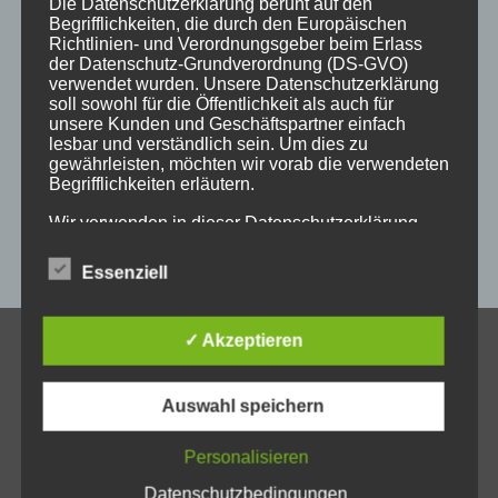
Die Datenschutzerklärung beruht auf den
holzschild
holzschilder
holzwaren
individuell
Begrifflichkeiten, die durch den Europäischen
Richtlinien- und Verordnungsgeber beim Erlass
kempten
laser
lasergravur
lasergravuren
messe
der Datenschutz-Grundverordnung (DS-GVO)
verwendet wurden. Unsere Datenschutzerklärung
messestand
post
schild
schilder
schilder aus holz
soll sowohl für die Öffentlichkeit als auch für
unsere Kunden und Geschäftspartner einfach
sulzberg
weihnachten
weihnachtsgeschenke
lesbar und verständlich sein. Um dies zu
gewährleisten, möchten wir vorab die verwendeten
weihnachtsmarkt
werbeartikel
werbemittel
Begrifflichkeiten erläutern.
werbeschilder
werbung
_horizontal
Wir verwenden in dieser Datenschutzerklärung
unter anderem die folgenden Begriffe:
Essenziell
a) personenbezogene Daten
✓ Akzeptieren
KONTAKT
Personenbezogene Daten sind alle Informationen,
Allgäuer Holzschilder
Auswahl speichern
die sich auf eine identifizierte oder identifizierbare
Inh. Jörg Schmid
natürliche Person (im Folgenden „betroffene
Steile Str. 6
Person") beziehen. Als identifizierbar wird eine
Personalisieren
D-87439 Kempten
natürliche Person angesehen, die direkt oder
Datenschutzbedingungen
indirekt, insbesondere mittels Zuordnung zu einer