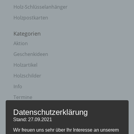
Holz-Schlüsselanhänger
Holzpostkarten
Kategorien
Aktion
Geschenkideen
Holzartikel
Holzschilder
Info
Termine
Datenschutzerklärung
Archiv
Stand: 27.09.2021
April 2023
Wir freuen uns sehr über Ihr Interesse an unserem
Januar 2021