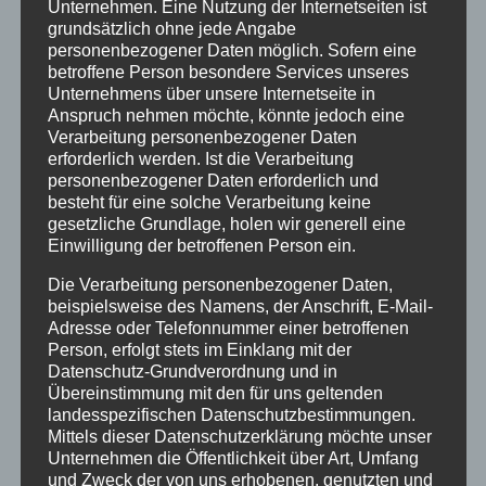
Unternehmen. Eine Nutzung der Internetseiten ist
grundsätzlich ohne jede Angabe
Juli 2020
personenbezogener Daten möglich. Sofern eine
betroffene Person besondere Services unseres
März 2018
Unternehmens über unsere Internetseite in
Dezember 2017
Anspruch nehmen möchte, könnte jedoch eine
Verarbeitung personenbezogener Daten
März 2017
erforderlich werden. Ist die Verarbeitung
personenbezogener Daten erforderlich und
November 2016
besteht für eine solche Verarbeitung keine
gesetzliche Grundlage, holen wir generell eine
August 2016
Einwilligung der betroffenen Person ein.
Juli 2016
Die Verarbeitung personenbezogener Daten,
beispielsweise des Namens, der Anschrift, E-Mail-
Juni 2016
Adresse oder Telefonnummer einer betroffenen
Mai 2016
Person, erfolgt stets im Einklang mit der
Datenschutz-Grundverordnung und in
März 2016
Übereinstimmung mit den für uns geltenden
landesspezifischen Datenschutzbestimmungen.
Februar 2016
Mittels dieser Datenschutzerklärung möchte unser
Unternehmen die Öffentlichkeit über Art, Umfang
Januar 2016
und Zweck der von uns erhobenen, genutzten und