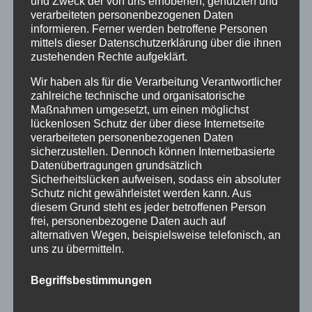
und Zweck der von uns erhobenen, genutzten und
Januar 2016
verarbeiteten personenbezogenen Daten
November 2015
informieren. Ferner werden betroffene Personen
mittels dieser Datenschutzerklärung über die ihnen
September 2015
zustehenden Rechte aufgeklärt.
August 2015
Wir haben als für die Verarbeitung Verantwortlicher
zahlreiche technische und organisatorische
Juli 2015
Maßnahmen umgesetzt, um einen möglichst
lückenlosen Schutz der über diese Internetseite
Juni 2015
verarbeiteten personenbezogenen Daten
sicherzustellen. Dennoch können Internetbasierte
Schlagworte
Datenübertragungen grundsätzlich
Sicherheitslücken aufweisen, sodass ein absoluter
allgäu
Allgäuer Festwoche
allgäuer holzschilder
Schutz nicht gewährleistet werden kann. Aus
diesem Grund steht es jeder betroffenen Person
angebote
aus holz
ausstellung
bayern
echtholz
frei, personenbezogene Daten auch auf
alternativen Wegen, beispielsweise telefonisch, an
einzelanfertigungen
firmenschilder
gelasert
uns zu übermitteln.
geschenk
geschenkartikel
geschenkidee
handwerk
Begriffsbestimmungen
holz
holzartikel
holzbearbeitung
holzbrett