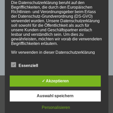
holzgeschenke
holzpostkarten
holzprodukte
Die Datenschutzerklärung beruht auf den
Begrifflichkeiten, die durch den Europäischen
holzschild
holzschilder
holzwaren
individuell
Richtlinien- und Verordnungsgeber beim Erlass
der Datenschutz-Grundverordnung (DS-GVO)
kempten
laser
lasergravur
lasergravuren
messe
verwendet wurden. Unsere Datenschutzerklärung
soll sowohl für die Öffentlichkeit als auch für
messestand
post
schild
schilder
schilder aus holz
unsere Kunden und Geschäftspartner einfach
lesbar und verständlich sein. Um dies zu
sulzberg
weihnachten
weihnachtsgeschenke
gewährleisten, möchten wir vorab die verwendeten
Begrifflichkeiten erläutern.
weihnachtsmarkt
werbeartikel
werbemittel
Wir verwenden in dieser Datenschutzerklärung
werbeschilder
werbung
_horizontal
unter anderem die folgenden Begriffe:
Essenziell
a) personenbezogene Daten
✓ Akzeptieren
KONTAKT
Personenbezogene Daten sind alle Informationen,
Auswahl speichern
Allgäuer Holzschilder
die sich auf eine identifizierte oder identifizierbare
natürliche Person (im Folgenden „betroffene
Inh. Jörg Schmid
Person") beziehen. Als identifizierbar wird eine
Personalisieren
Steile Str. 6
natürliche Person angesehen, die direkt oder