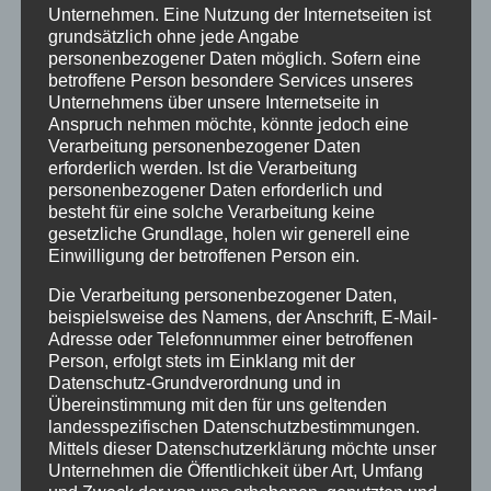
Unternehmen. Eine Nutzung der Internetseiten ist
Januar 2021
grundsätzlich ohne jede Angabe
personenbezogener Daten möglich. Sofern eine
Juli 2020
betroffene Person besondere Services unseres
März 2018
Unternehmens über unsere Internetseite in
Anspruch nehmen möchte, könnte jedoch eine
Dezember 2017
Verarbeitung personenbezogener Daten
erforderlich werden. Ist die Verarbeitung
März 2017
personenbezogener Daten erforderlich und
besteht für eine solche Verarbeitung keine
November 2016
gesetzliche Grundlage, holen wir generell eine
Einwilligung der betroffenen Person ein.
August 2016
Die Verarbeitung personenbezogener Daten,
Juli 2016
beispielsweise des Namens, der Anschrift, E-Mail-
Juni 2016
Adresse oder Telefonnummer einer betroffenen
Person, erfolgt stets im Einklang mit der
Mai 2016
Datenschutz-Grundverordnung und in
Übereinstimmung mit den für uns geltenden
März 2016
landesspezifischen Datenschutzbestimmungen.
Mittels dieser Datenschutzerklärung möchte unser
Februar 2016
Unternehmen die Öffentlichkeit über Art, Umfang