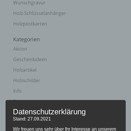
Wunschgravur
Holz-Schlüsselanhänger
Holzpostkarten
Kategorien
Aktion
Geschenkideen
Holzartikel
Holzschilder
Info
Termine
Datenschutzerklärung
Archiv
Stand: 27.09.2021
April 2023
Wir freuen uns sehr über Ihr Interesse an unserem