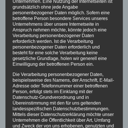
Unternehmen. Eine Nutzung der Internetseiten ist
grundsätzlich ohne jede Angabe
Juli 2020
personenbezogener Daten möglich. Sofern eine
März 2018
betroffene Person besondere Services unseres
Unternehmens über unsere Internetseite in
Dezember 2017
Anspruch nehmen möchte, könnte jedoch eine
Verarbeitung personenbezogener Daten
März 2017
erforderlich werden. Ist die Verarbeitung
personenbezogener Daten erforderlich und
November 2016
besteht für eine solche Verarbeitung keine
gesetzliche Grundlage, holen wir generell eine
August 2016
Einwilligung der betroffenen Person ein.
Juli 2016
Die Verarbeitung personenbezogener Daten,
Juni 2016
beispielsweise des Namens, der Anschrift, E-Mail-
Adresse oder Telefonnummer einer betroffenen
Mai 2016
Person, erfolgt stets im Einklang mit der
Datenschutz-Grundverordnung und in
März 2016
Übereinstimmung mit den für uns geltenden
landesspezifischen Datenschutzbestimmungen.
Februar 2016
Mittels dieser Datenschutzerklärung möchte unser
Unternehmen die Öffentlichkeit über Art, Umfang
Januar 2016
und Zweck der von uns erhobenen, genutzten und