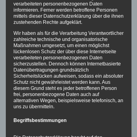
November 2015
verarbeiteten personenbezogenen Daten
informieren. Ferner werden betroffene Personen
September 2015
mittels dieser Datenschutzerklärung über die ihnen
zustehenden Rechte aufgeklärt.
August 2015
Wir haben als für die Verarbeitung Verantwortlicher
Juli 2015
zahlreiche technische und organisatorische
Maßnahmen umgesetzt, um einen möglichst
Juni 2015
lückenlosen Schutz der über diese Internetseite
verarbeiteten personenbezogenen Daten
Schlagworte
sicherzustellen. Dennoch können Internetbasierte
Datenübertragungen grundsätzlich
allgäu
Allgäuer Festwoche
allgäuer holzschilder
Sicherheitslücken aufweisen, sodass ein absoluter
Schutz nicht gewährleistet werden kann. Aus
angebote
aus holz
ausstellung
bayern
echtholz
diesem Grund steht es jeder betroffenen Person
frei, personenbezogene Daten auch auf
einzelanfertigungen
firmenschilder
gelasert
alternativen Wegen, beispielsweise telefonisch, an
uns zu übermitteln.
geschenk
geschenkartikel
geschenkidee
handwerk
holz
holzartikel
holzbearbeitung
holzbrett
Begriffsbestimmungen
holzgeschenke
holzpostkarten
holzprodukte