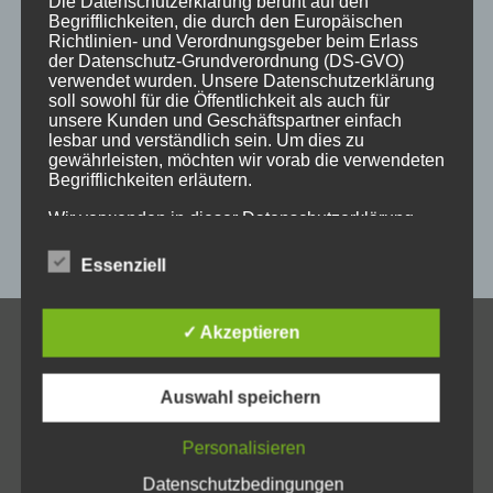
Die Datenschutzerklärung beruht auf den
holzschild
holzschilder
holzwaren
individuell
Begrifflichkeiten, die durch den Europäischen
Richtlinien- und Verordnungsgeber beim Erlass
kempten
laser
lasergravur
lasergravuren
messe
der Datenschutz-Grundverordnung (DS-GVO)
verwendet wurden. Unsere Datenschutzerklärung
messestand
post
schild
schilder
schilder aus holz
soll sowohl für die Öffentlichkeit als auch für
unsere Kunden und Geschäftspartner einfach
sulzberg
weihnachten
weihnachtsgeschenke
lesbar und verständlich sein. Um dies zu
gewährleisten, möchten wir vorab die verwendeten
weihnachtsmarkt
werbeartikel
werbemittel
Begrifflichkeiten erläutern.
werbeschilder
werbung
_horizontal
Wir verwenden in dieser Datenschutzerklärung
unter anderem die folgenden Begriffe:
Essenziell
a) personenbezogene Daten
✓ Akzeptieren
KONTAKT
Allgäuer Holzschilder
Personenbezogene Daten sind alle Informationen,
Auswahl speichern
die sich auf eine identifizierte oder identifizierbare
Inh. Jörg Schmid
natürliche Person (im Folgenden „betroffene
Steile Str. 6
Personalisieren
Person") beziehen. Als identifizierbar wird eine
D-87439 Kempten
natürliche Person angesehen, die direkt oder
Datenschutzbedingungen
indirekt, insbesondere mittels Zuordnung zu einer