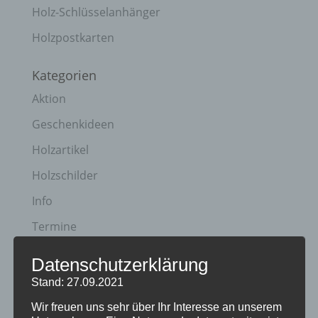
Holz-Schlüsselanhänger
Holzpostkarten
Kategorien
Aktion
Geschenkideen
Holzartikel
Holzschilder
Info
Termine
Datenschutzerklärung
Archiv
Stand: 27.09.2021
April 2023
Wir freuen uns sehr über Ihr Interesse an unserem
Januar 2021