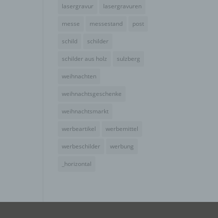
e
lasergravur
lasergravuren
ng
messe
messestand
post
schild
schilder
schilder aus holz
sulzberg
weihnachten
hang
weihnachtsgeschenke
weihnachtsmarkt
der
werbeartikel
werbemittel
g, das
werbeschilder
werbung
_horizontal