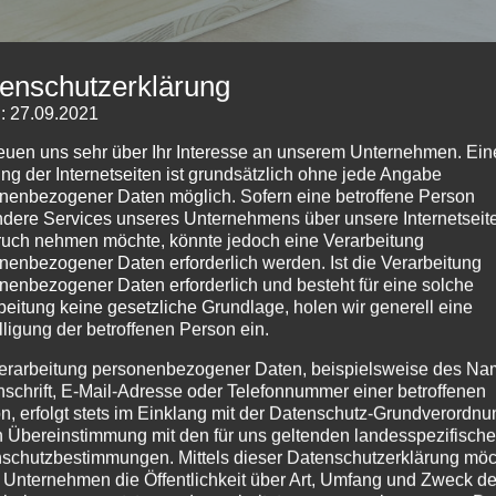
enschutzerklärung
: 27.09.2021
reuen uns sehr über Ihr Interesse an unserem Unternehmen. Ein
ng der Internetseiten ist grundsätzlich ohne jede Angabe
nenbezogener Daten möglich. Sofern eine betroffene Person
dere Services unseres Unternehmens über unsere Internetseite
uch nehmen möchte, könnte jedoch eine Verarbeitung
nenbezogener Daten erforderlich werden. Ist die Verarbeitung
geschnitten, gemalt Wir fertigen eigene Dekoartikel bzw.
nenbezogener Daten erforderlich und besteht für eine solche
eko, über Tischdekoration für verschiedenste Anlässe, ega
beitung keine gesetzliche Grundlage, holen wir generell eine
, Jubiläum, Betriebsfeier,...
lligung der betroffenen Person ein.
erarbeitung personenbezogener Daten, beispielsweise des Na
nschrift, E-Mail-Adresse oder Telefonnummer einer betroffenen
n, erfolgt stets im Einklang mit der Datenschutz-Grundverordnu
n Übereinstimmung mit den für uns geltenden landesspezifisch
schutzbestimmungen. Mittels dieser Datenschutzerklärung mö
 Unternehmen die Öffentlichkeit über Art, Umfang und Zweck de