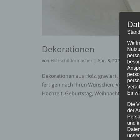
Dat
Stand
Wir f
Dekorationen
Nutzu
perso
von
Holzschildermacher
|
Apr. 8, 2020
beson
Anspr
perso
Dekorationen aus Holz, graviert, gefräst, 
perso
fertigen nach Ihren Wünschen. Von Streud
Verar
Hochzeit, Geburtstag, Weihnachten, Ostern
Einwi
Die V
der A
Perso
und i
Daten
unser