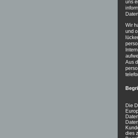
uns e
infor
Daten
Wir h
und o
lücke
perso
Inter
aufwe
Aus d
perso
telef
Begr
Die D
Europ
Daten
Daten
Kunde
dies 