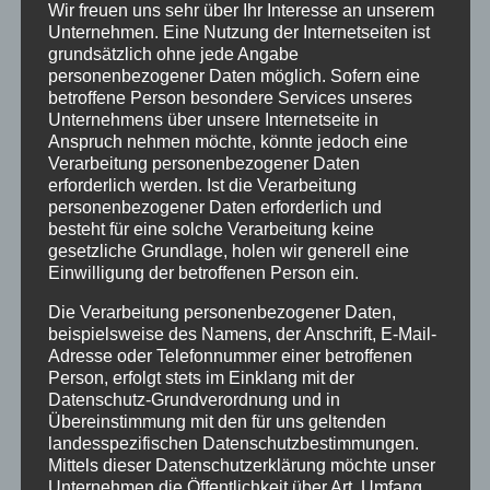
Wir freuen uns sehr über Ihr Interesse an unserem
April 2023
Unternehmen. Eine Nutzung der Internetseiten ist
grundsätzlich ohne jede Angabe
Januar 2021
personenbezogener Daten möglich. Sofern eine
betroffene Person besondere Services unseres
Juli 2020
Unternehmens über unsere Internetseite in
Anspruch nehmen möchte, könnte jedoch eine
März 2018
Verarbeitung personenbezogener Daten
erforderlich werden. Ist die Verarbeitung
Dezember 2017
personenbezogener Daten erforderlich und
März 2017
besteht für eine solche Verarbeitung keine
gesetzliche Grundlage, holen wir generell eine
November 2016
Einwilligung der betroffenen Person ein.
August 2016
Die Verarbeitung personenbezogener Daten,
beispielsweise des Namens, der Anschrift, E-Mail-
Juli 2016
Adresse oder Telefonnummer einer betroffenen
Person, erfolgt stets im Einklang mit der
Juni 2016
Datenschutz-Grundverordnung und in
Übereinstimmung mit den für uns geltenden
Mai 2016
landesspezifischen Datenschutzbestimmungen.
März 2016
Mittels dieser Datenschutzerklärung möchte unser
Unternehmen die Öffentlichkeit über Art, Umfang