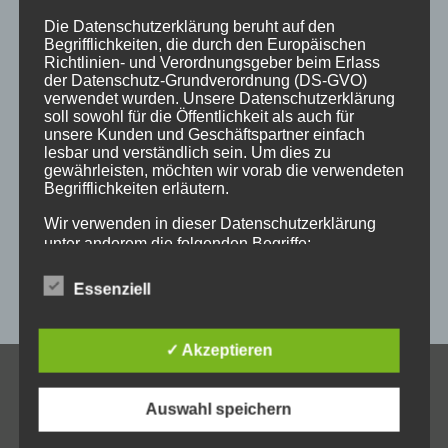
holz
holzartikel
holzbearbeitung
holzbrett
Die Datenschutzerklärung beruht auf den
Begrifflichkeiten, die durch den Europäischen
holzgeschenke
holzpostkarten
holzprodukte
Richtlinien- und Verordnungsgeber beim Erlass
der Datenschutz-Grundverordnung (DS-GVO)
holzschild
holzschilder
holzwaren
individuell
verwendet wurden. Unsere Datenschutzerklärung
soll sowohl für die Öffentlichkeit als auch für
kempten
laser
lasergravur
lasergravuren
messe
unsere Kunden und Geschäftspartner einfach
lesbar und verständlich sein. Um dies zu
messestand
post
schild
schilder
schilder aus holz
gewährleisten, möchten wir vorab die verwendeten
Begrifflichkeiten erläutern.
sulzberg
weihnachten
weihnachtsgeschenke
Wir verwenden in dieser Datenschutzerklärung
weihnachtsmarkt
werbeartikel
werbemittel
unter anderem die folgenden Begriffe:
werbeschilder
werbung
_horizontal
Essenziell
a) personenbezogene Daten
✓ Akzeptieren
Personenbezogene Daten sind alle Informationen,
KONTAKT
die sich auf eine identifizierte oder identifizierbare
Auswahl speichern
natürliche Person (im Folgenden „betroffene
Allgäuer Holzschilder
Person") beziehen. Als identifizierbar wird eine